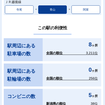
ＪＲ越後線
寺尾
青山
関屋
この駅の利便性
8
駅周辺にある
ヶ所
駐車場の数
全国の順位
3,211位
0
駅周辺にある
ヶ所
駐輪場の数
全国の順位
256位
5
コンビニの数
ヶ所
新潟県の順位
38位