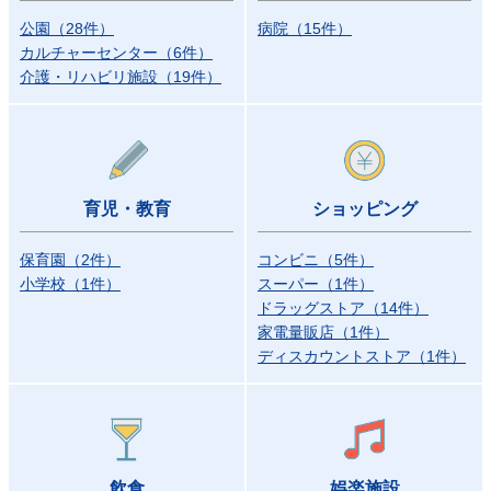
公園
（
28
件
）
病院
（
15
件
）
カルチャーセンター
（
6
件
）
介護・リハビリ施設
（
19
件
）
育児・教育
ショッピング
保育園
（
2
件
）
コンビニ
（
5
件
）
小学校
（
1
件
）
スーパー
（
1
件
）
ドラッグストア
（
14
件
）
家電量販店
（
1
件
）
ディスカウントストア
（
1
件
）
飲食
娯楽施設