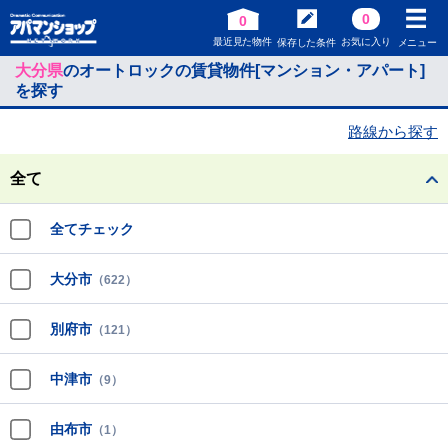
0
0
最近見た物件
お気に入り
保存した条件
メニュー
大分県
のオートロックの賃貸物件[マンション・アパート]
を探す
路線から探す
全て
全てチェック
大分市
（622）
別府市
（121）
中津市
（9）
由布市
（1）