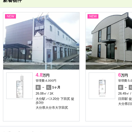
新着物件
NEW
NEW
4.8
6
万円
万円
管理費:4,000円
管理費:5,
－
1ヶ月
－
敷
礼
敷
26.08㎡
1K
26.49㎡
大分駅 バス20分 下田尻 徒
日田駅 徒
歩3分
大分県日
大分県大分市大字田尻