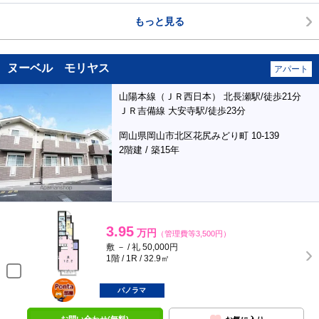
もっと見る
ヌーベル モリヤス
アパート
山陽本線（ＪＲ西日本） 北長瀬駅/徒歩21分
ＪＲ吉備線 大安寺駅/徒歩23分
岡山県岡山市北区花尻みどり町 10-139
2階建 / 築15年
3.95
万円
（管理費等3,500円）
敷 － / 礼 50,000円
1階 / 1R / 32.9㎡
ポンタ
部屋
パノラマ