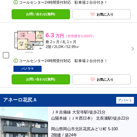
コールセンター24時間受付対応 駐車場２台分付き！
お問い合わせ(無料)
お気に入り
6.3
万円
（管理費等3,000円）
敷 2ヶ月 / 礼 1ヶ月
2階 / 2LDK / 52.99㎡
コールセンター24時間受付対応 駐車場２台分付き！
パノラマ
お問い合わせ(無料)
お気に入り
アネーロ花尻Ａ
アパート
ＪＲ吉備線 大安寺駅/徒歩21分
山陽本線（ＪＲ西日本） 北長瀬駅/徒歩22分
岡山県岡山市北区花尻みどり町 5-100
2階建 / 築24年