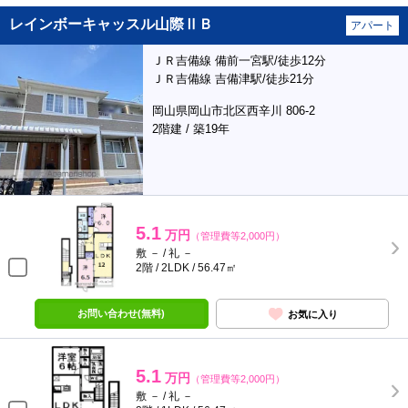
レインボーキャッスル山際ⅡＢ
アパート
ＪＲ吉備線 備前一宮駅/徒歩12分
ＪＲ吉備線 吉備津駅/徒歩21分
岡山県岡山市北区西辛川 806-2
2階建 / 築19年
5.1
万円
（管理費等2,000円）
敷 － / 礼 －
2階 / 2LDK / 56.47㎡
お問い合わせ(無料)
お気に入り
5.1
万円
（管理費等2,000円）
敷 － / 礼 －