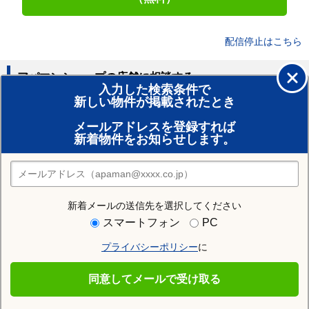
配信停止はこちら
アパマンショップの店舗に相談する
入力した検索条件で
新しい物件が掲載されたとき
賃貸のプロがお部屋探し！
メールアドレスを登録すれば
おまかせ物件リクエスト
新着物件をお知らせします。
住みたい街の店舗を探す
店舗検索
新着メールの送信先を選択してください
近隣の駅
スマートフォン
PC
清輝橋駅
北長瀬駅
郵便局前駅
プライバシーポリシー
に
玉柏駅
県庁通り駅
法界院駅
同意してメールで受け取る
東中央町駅
新西大寺町筋駅
庭瀬駅