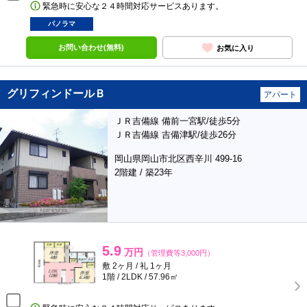
緊急時に安心な２４時間対応サービスあります。
パノラマ
お問い合わせ(無料)
お気に入り
グリフィンドールＢ
アパート
ＪＲ吉備線 備前一宮駅/徒歩5分
ＪＲ吉備線 吉備津駅/徒歩26分
岡山県岡山市北区西辛川 499-16
2階建 / 築23年
5.9
万円
（管理費等3,000円）
敷 2ヶ月 / 礼 1ヶ月
1階 / 2LDK / 57.96㎡