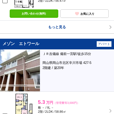
2階 / 1LDK / 56.47㎡
お問い合わせ(無料)
お気に入り
もっと見る
メゾン エトワール
アパート
ＪＲ吉備線 備前一宮駅/徒歩15分
岡山県岡山市北区辛川市場 427-5
2階建 / 築20年
5.3
万円
（管理費等3,000円）
敷 － / 礼 －
2階 / 2LDK / 58.86㎡