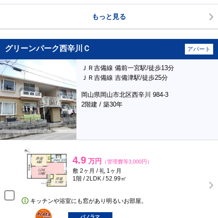
もっと見る
グリーンパーク西辛川Ｃ
アパート
ＪＲ吉備線 備前一宮駅/徒歩13分
ＪＲ吉備線 吉備津駅/徒歩25分
岡山県岡山市北区西辛川 984-3
2階建 / 築30年
4.9
万円
（管理費等3,000円）
敷 2ヶ月 / 礼 1ヶ月
1階 / 2LDK / 52.99㎡
キッチンや浴室にも窓があり明るいお部屋。
ポンタ
部屋
パノラマ