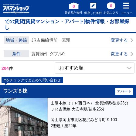
0
0
最近見た物件
お気に入り
保存した条件
メニュー
での賃貸[賃貸マンション・アパート]物件情報・お部屋探
し
地域・路線
JR吉備線備前一宮駅
変更する
条件
賃貸物件 ダブル0
変更する
204
件
□をチェックでまとめて問い合わせ
ワンズＢ棟
アパート
山陽本線（ＪＲ西日本） 北長瀬駅/徒歩23分
ＪＲ吉備線 大安寺駅/徒歩25分
岡山県岡山市北区花尻みどり町 9-100
2階建 / 築22年