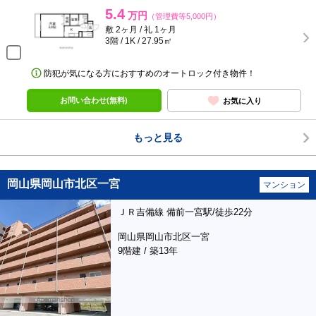
5.4
万円
（管理費等5,000円）
敷 2ヶ月 / 礼 1ヶ月
3階 / 1K / 27.95㎡
防犯が気になる方におすすめのオートロック付き物件！
お問い合わせ(無料)
お気に入り
もっと見る
岡山県岡山市北区一宮
マンション
ＪＲ吉備線 備前一宮駅/徒歩22分
岡山県岡山市北区一宮
9階建 / 築13年