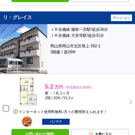
リ・グレイス
マンション
ＪＲ吉備線 備前一宮駅/徒歩26分
ＪＲ吉備線 大安寺駅/徒歩31分
岡山県岡山市北区尾上 592-1
3階建 / 築29年
5.2
万円
（管理費等4,000円）
敷 － / 礼 1ヶ月
2階 / 2DK / 51.2㎡
インターネット使用料無料♪月々の費用抑えられます！
ポンタ
部屋
パノラマ
お問い合わせ(無料)
お気に入り