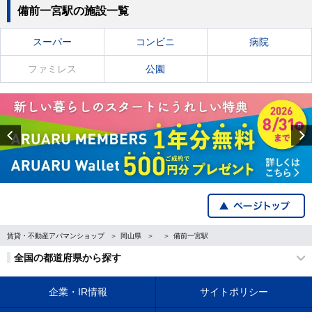
備前一宮駅の施設一覧
スーパー
コンビニ
病院
ファミレス
公園
Previous
賃貸・不動産アパマンショップ
岡山県
備前一宮駅
全国の都道府県から探す
企業・IR情報
サイトポリシー