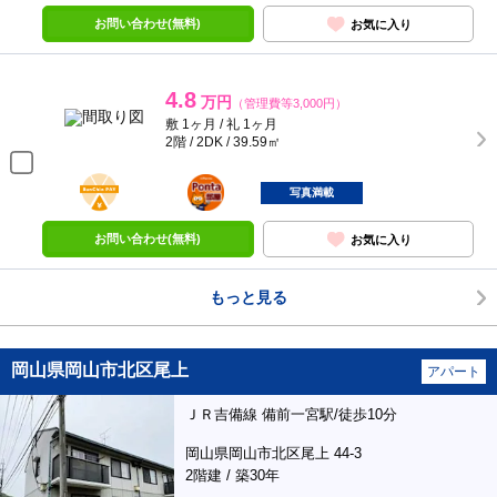
お問い合わせ(無料)
お気に入り
4.8
万円
（管理費等3,000円）
敷 1ヶ月 / 礼 1ヶ月
2階 / 2DK / 39.59㎡
BunChinPAY
ポンタ
部屋
写真満載
お問い合わせ(無料)
お気に入り
もっと見る
岡山県岡山市北区尾上
アパート
ＪＲ吉備線 備前一宮駅/徒歩10分
岡山県岡山市北区尾上 44-3
2階建 / 築30年