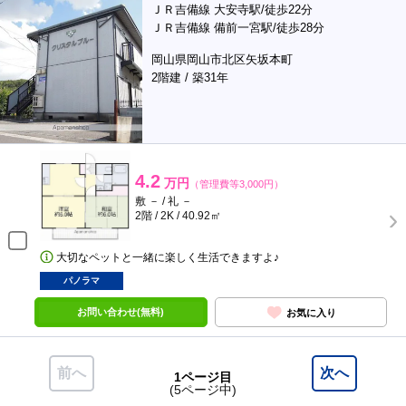
ＪＲ吉備線 大安寺駅/徒歩22分
ＪＲ吉備線 備前一宮駅/徒歩28分
岡山県岡山市北区矢坂本町
2階建 / 築31年
4.2
万円
（管理費等3,000円）
敷 － / 礼 －
2階 / 2K / 40.92㎡
大切なペットと一緒に楽しく生活できますよ♪
パノラマ
お問い合わせ(無料)
お気に入り
前へ
次へ
1ページ目
(5ページ中)