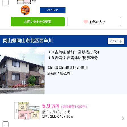
ポンタ
部屋
パノラマ
お問い合わせ(無料)
お気に入り
岡山県岡山市北区西辛川
アパート
ＪＲ吉備線 備前一宮駅/徒歩5分
ＪＲ吉備線 吉備津駅/徒歩26分
岡山県岡山市北区西辛川
2階建 / 築23年
5.9
万円
（管理費等3,000円）
敷 2ヶ月 / 礼 1ヶ月
1階 / 2LDK / 57.96㎡