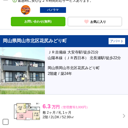
緊急時に安心な２４時間対応サービスあります。
ポンタ
部屋
パノラマ
お問い合わせ(無料)
お気に入り
岡山県岡山市北区花尻みどり町
アパート
ＪＲ吉備線 大安寺駅/徒歩21分
山陽本線（ＪＲ西日本） 北長瀬駅/徒歩22分
岡山県岡山市北区花尻みどり町
2階建 / 築24年
6.3
万円
（管理費等3,000円）
敷 2ヶ月 / 礼 1ヶ月
2階 / 2LDK / 52.99㎡