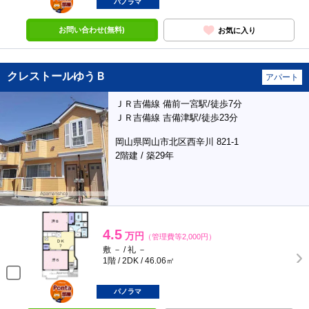
部屋
パノラマ
お問い合わせ(無料)
お気に入り
クレストールゆうＢ
アパート
ＪＲ吉備線 備前一宮駅/徒歩7分
ＪＲ吉備線 吉備津駅/徒歩23分
岡山県岡山市北区西辛川 821-1
2階建 / 築29年
4.5
万円
（管理費等2,000円）
敷 － / 礼 －
1階 / 2DK / 46.06㎡
ポンタ
部屋
パノラマ