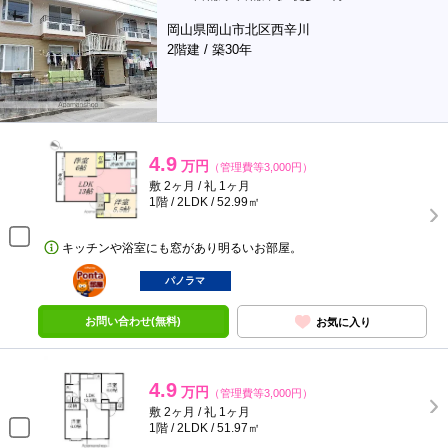
岡山県岡山市北区西辛川
2階建 / 築30年
4.9
万円
（管理費等3,000円）
敷 2ヶ月 / 礼 1ヶ月
1階 / 2LDK / 52.99㎡
キッチンや浴室にも窓があり明るいお部屋。
ポンタ
部屋
パノラマ
お問い合わせ(無料)
お気に入り
4.9
万円
（管理費等3,000円）
敷 2ヶ月 / 礼 1ヶ月
1階 / 2LDK / 51.97㎡