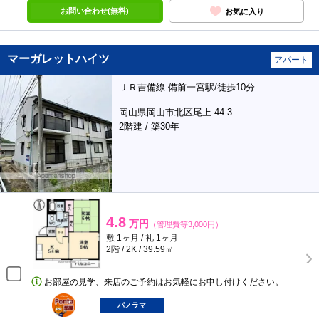
お問い合わせ(無料)
お気に入り
マーガレットハイツ
アパート
ＪＲ吉備線 備前一宮駅/徒歩10分
岡山県岡山市北区尾上 44-3
2階建 / 築30年
4.8
万円
（管理費等3,000円）
敷 1ヶ月 / 礼 1ヶ月
2階 / 2K / 39.59㎡
お部屋の見学、来店のご予約はお気軽にお申し付けください。
ポンタ
部屋
パノラマ