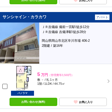
お問い合わせ(無料)
お気に入り
サンシャイン・カラカワ
アパート
ＪＲ吉備線 備前一宮駅/徒歩12分
ＪＲ吉備線 吉備津駅/徒歩28分
岡山県岡山市北区辛川市場 406-2
2階建 / 築16年
5
万円
（管理費等3,500円）
敷 － / 礼 1ヶ月
1階 / 1LDK / 44.75㎡
パノラマ
お問い合わせ(無料)
お気に入り