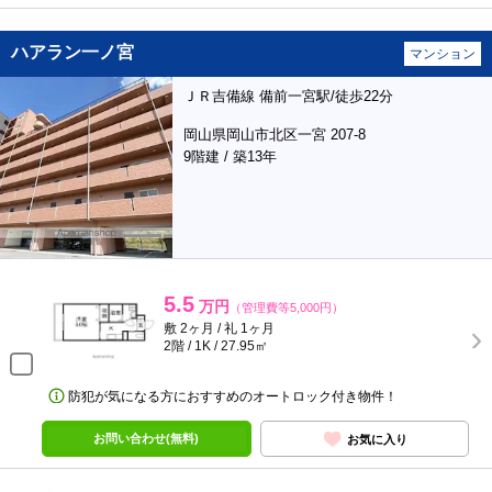
ハアラン一ノ宮
マンション
ＪＲ吉備線 備前一宮駅/徒歩22分
岡山県岡山市北区一宮 207-8
9階建 / 築13年
5.5
万円
（管理費等5,000円）
敷 2ヶ月 / 礼 1ヶ月
2階 / 1K / 27.95㎡
防犯が気になる方におすすめのオートロック付き物件！
お問い合わせ(無料)
お気に入り