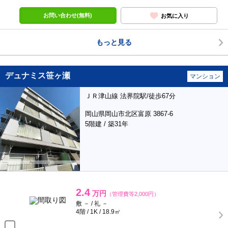
お問い合わせ(無料)
お気に入り
もっと見る
デュナミス笹ヶ瀬
マンション
ＪＲ津山線 法界院駅/徒歩67分
岡山県岡山市北区富原 3867-6
5階建 / 築31年
2.4
万円
（管理費等2,000円）
敷 － / 礼 －
4階 / 1K / 18.9㎡