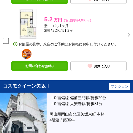
5.2
万円
（管理費等4,000円）
敷 － / 礼 1ヶ月
2階 / 2DK / 51.2㎡
お部屋の見学、来店のご予約はお気軽にお申し付けください。
ポンタ
部屋
お問い合わせ(無料)
お気に入り
コスモクイーン矢坂Ⅰ
マンション
ＪＲ吉備線 備前三門駅/徒歩29分
ＪＲ吉備線 大安寺駅/徒歩31分
岡山県岡山市北区矢坂東町 4-14
4階建 / 築36年