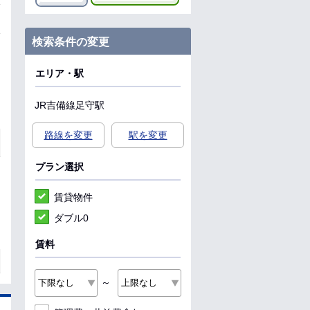
検索条件の変更
エリア・駅
JR吉備線
足守駅
路線を変更
駅を変更
プラン選択
賃貸物件
ダブル0
賃料
～