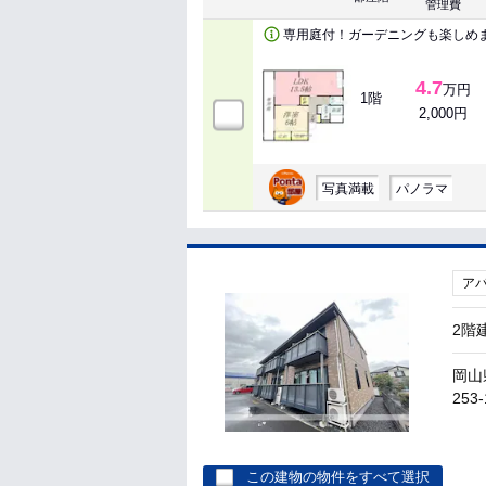
管理費
専用庭付！ガーデニングも楽しめ
4.7
万円
1階
2,000円
写真満載
パノラマ
ア
2階
岡山
253-
この建物の物件をすべて選択