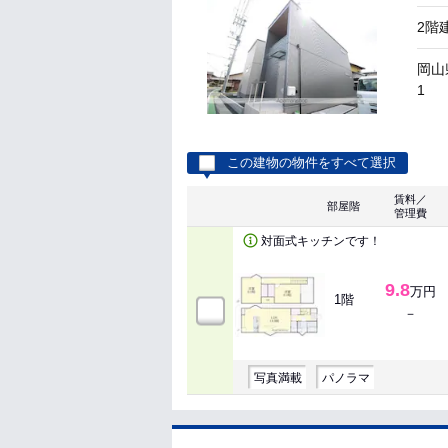
2階
岡山
1
この建物の物件をすべて選択
賃料／
部屋階
管理費
対面式キッチンです！
9.8
万円
1階
－
写真満載
パノラマ