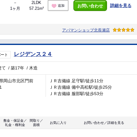
－
2LDK
詳細を見る
お問い合わせ
追加
1ヶ月
57.21m²
アパマンショップ北長瀬店
レジデンス２４
パート
建て
/
築17年
/
木造
県岡山市北区門前
ＪＲ吉備線 足守駅/徒歩11分
1
ＪＲ吉備線 備中高松駅/徒歩25分
ＪＲ吉備線 服部駅/徒歩53分
敷金・保証金／
間取り／
お気に入り
お問い合わせ／詳細を見る
礼金・権利金
面積