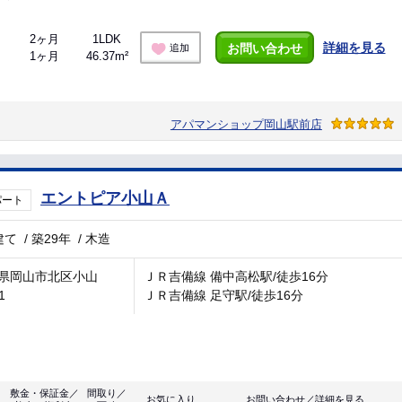
2ヶ月
1LDK
詳細を見る
お問い合わせ
追加
1ヶ月
46.37m²
アパマンショップ岡山駅前店
エントピア小山Ａ
パート
建て
/
築29年
/
木造
県岡山市北区小山
ＪＲ吉備線 備中高松駅/徒歩16分
1
ＪＲ吉備線 足守駅/徒歩16分
敷金・保証金／
間取り／
お気に入り
お問い合わせ／詳細を見る