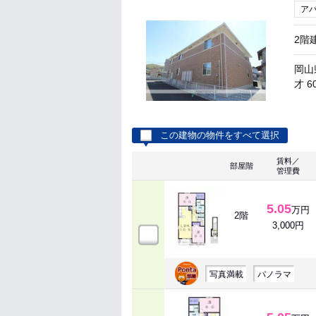
ア
2階
岡山
才 6
この建物の物件をすべて選択
賃料／
部屋階
管理費
5.05
万円
2階
3,000円
写真満載
パノラマ