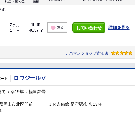
礼金・権利金
面積
ます。
2ヶ月
1LDK
詳細を見る
お問い合わせ
追加
1ヶ月
46.37m²
アパマンショップ青江店
ロワジールⅤ
パート
建て
/
築19年
/
軽量鉄骨
県岡山市北区門前
ＪＲ吉備線 足守駅/徒歩13分
1