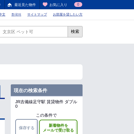
0
件
最近見た物件
お気に入り
中文
한국어
サイトマップ
お部屋を貸したい方
検索
現在の検索条件
JR吉備線足守駅
賃貸物件 ダブル
0
この条件で
新着物件を
保存する
メールで受け取る