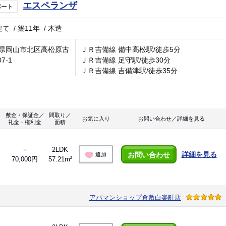
エスペランザ
パート
建て
/
築11年
/
木造
県岡山市北区高松原古
ＪＲ吉備線 備中高松駅/徒歩5分
07-1
ＪＲ吉備線 足守駅/徒歩30分
ＪＲ吉備線 吉備津駅/徒歩35分
敷金・保証金／
間取り／
お気に入り
お問い合わせ／詳細を見る
礼金・権利金
面積
－
2LDK
詳細を見る
お問い合わせ
追加
70,000円
57.21m²
アパマンショップ倉敷白楽町店