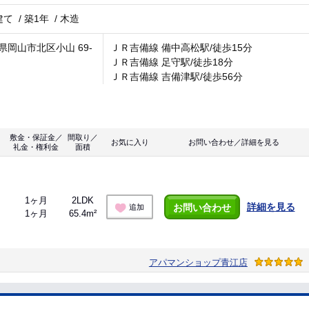
建て
/
築1年
/
木造
県岡山市北区小山 69-
ＪＲ吉備線 備中高松駅/徒歩15分
ＪＲ吉備線 足守駅/徒歩18分
ＪＲ吉備線 吉備津駅/徒歩56分
敷金・保証金／
間取り／
お気に入り
お問い合わせ／詳細を見る
礼金・権利金
面積
1ヶ月
2LDK
詳細を見る
お問い合わせ
追加
1ヶ月
65.4m²
アパマンショップ青江店