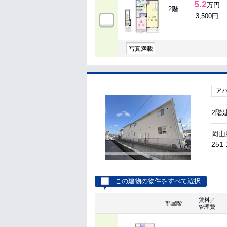
5.2
万円
2階
3,500円
写真満載
ア
2階
岡山
251-
この建物の物件をすべて選択
賃料／
部屋階
管理費