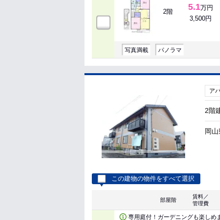
5.1
万円
2階
3,500円
写真満載
パノラマ
ア
2階
岡山
この建物の物件をすべて選択
賃料／
部屋階
管理費
専用庭付！ガーデニングも楽しめ