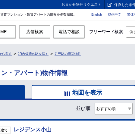
おまかせ物件リクエスト
保存した条
。賃貸マンション・賃貸アパートの情報を多数掲載。
English
簡体中文
繁体
OME
店舗検索
電話で相談
フリーワード検索
から探す
JR吉備線の駅を探す
足守駅の周辺物件
ョン・アパート)物件情報
地図を表示
並び順
レジデンス小山
戸建て