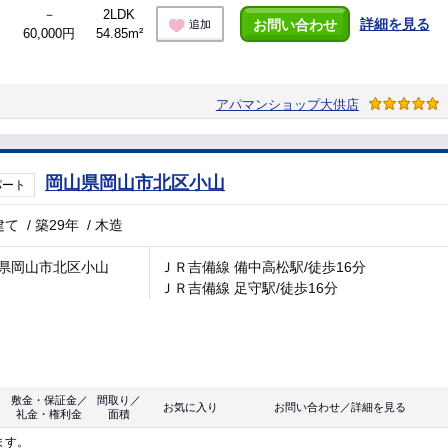
－
2LDK
詳細を見る
お問い合わせ
追加
60,000円
54.85m²
アパマンショップ大供店
岡山県岡山市北区小山
パート
建て
/
築29年
/
木造
県岡山市北区小山
ＪＲ吉備線 備中高松駅/徒歩16分
ＪＲ吉備線 足守駅/徒歩16分
敷金・保証金／
間取り／
お気に入り
お問い合わせ／詳細を見る
礼金・権利金
面積
ます。