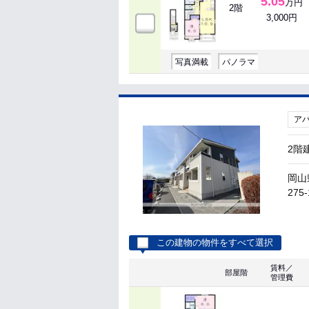
5.05
万円
2階
3,000円
写真満載
パノラマ
ア
2階
岡山
275-
この建物の物件をすべて選択
賃料／
部屋階
管理費