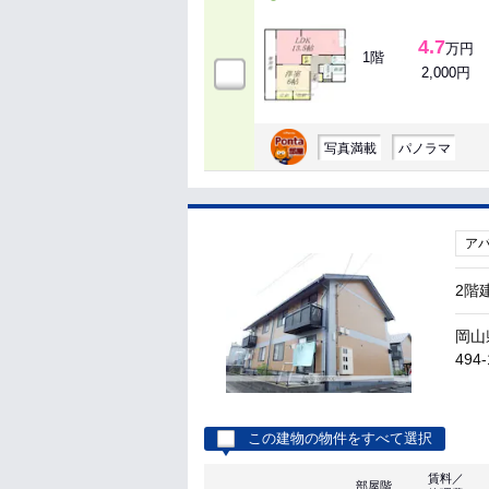
4.7
万円
1階
2,000円
写真満載
パノラマ
ア
2階
岡山
494-
この建物の物件をすべて選択
賃料／
部屋階