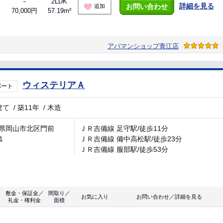
－
2LDK
詳細を見る
お問い合わせ
追加
70,000円
57.19m²
アパマンショップ青江店
ウィステリアＡ
パート
建て
/
築11年
/
木造
県岡山市北区門前
ＪＲ吉備線 足守駅/徒歩11分
1
ＪＲ吉備線 備中高松駅/徒歩23分
ＪＲ吉備線 服部駅/徒歩53分
敷金・保証金／
間取り／
お気に入り
お問い合わせ／詳細を見る
礼金・権利金
面積