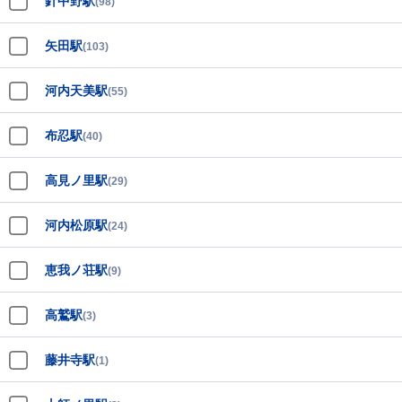
針中野駅
(98)
矢田駅
(103)
河内天美駅
(55)
布忍駅
(40)
高見ノ里駅
(29)
河内松原駅
(24)
恵我ノ荘駅
(9)
高鷲駅
(3)
藤井寺駅
(1)