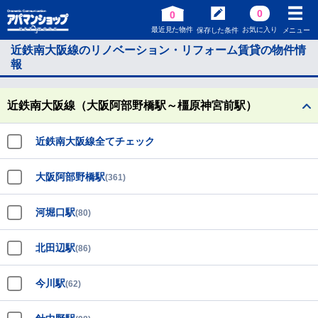
0
0
最近見た物件
お気に入り
保存した条件
メニュー
近鉄南大阪線のリノベーション・リフォーム賃貸の物件情
報
近鉄南大阪線（大阪阿部野橋駅～橿原神宮前駅）
近鉄南大阪線全てチェック
大阪阿部野橋駅
(361)
河堀口駅
(80)
北田辺駅
(86)
今川駅
(62)