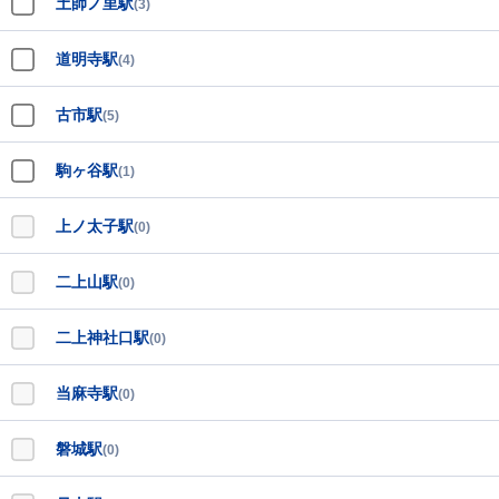
土師ノ里駅
(3)
道明寺駅
(4)
古市駅
(5)
駒ヶ谷駅
(1)
上ノ太子駅
(0)
二上山駅
(0)
二上神社口駅
(0)
当麻寺駅
(0)
磐城駅
(0)