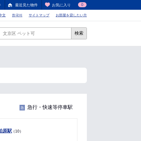
0
件
最近見た物件
お気に入り
中文
한국어
サイトマップ
お部屋を貸したい方
検索
急行・快速等停車駅
急
柏原駅
（10）