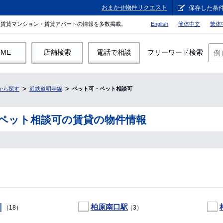
おまかせ物件リクエスト
保存した条
。賃貸マンション・賃貸アパートの情報を多数掲載。
English
簡体中文
繁体
OME
店舗検索
電話で相談
フリーワード検索
から探す
近鉄道明寺線
ペット可・ペット相談可
ペット相談可の賃貸の物件情報
柏原南口駅
（18）
（3）