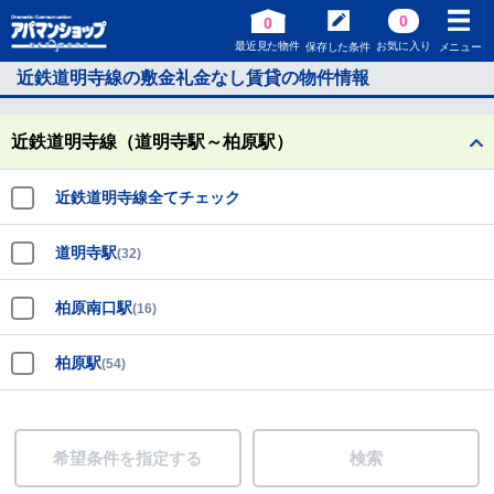
0
0
最近見た物件
お気に入り
保存した条件
メニュー
近鉄道明寺線の敷金礼金なし賃貸の物件情報
近鉄道明寺線（道明寺駅～柏原駅）
近鉄道明寺線全てチェック
道明寺駅
(32)
柏原南口駅
(16)
柏原駅
(54)
希望条件を指定する
検索