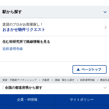
駅から探す
賃貸のプロがお部屋探し！
おまかせ物件リクエスト
住む街研究所で路線情報を見る
近鉄道明寺線
賃貸・不動産アパマンショップ
大阪府
路線・駅から探す
近鉄道明寺線
敷金礼
全国の都道府県から探す
企業・IR情報
サイトポリシー