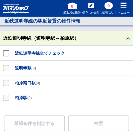
0
0
最近見た物件
お気に入り
保存した条件
メニュー
近鉄道明寺線の駅近賃貸の物件情報
近鉄道明寺線（道明寺駅～柏原駅）
近鉄道明寺線全てチェック
道明寺駅
(0)
柏原南口駅
(0)
柏原駅
(0)
希望条件を指定する
検索