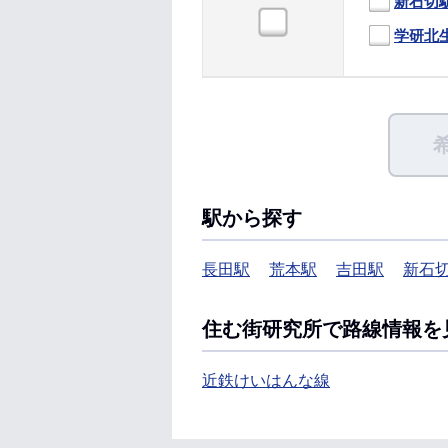
新石切
学研北
駅から探す
長田駅
荒本駅
吉田駅
新石
住む街研究所で路線情報を
近鉄けいはんな線