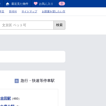
0
件
最近見た物件
お気に入り
中文
한국어
サイトマップ
お部屋を貸したい方
検索
急行・快速等停車駅
急
吉田駅
（460）