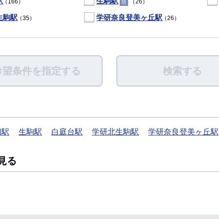
駅
生駒駅
（166）
（26）
急
生駒駅
学研奈良登美ヶ丘駅
（35）
（26）
希望条件を指定する
検索する
切駅
生駒駅
白庭台駅
学研北生駒駅
学研奈良登美ヶ丘駅
見る