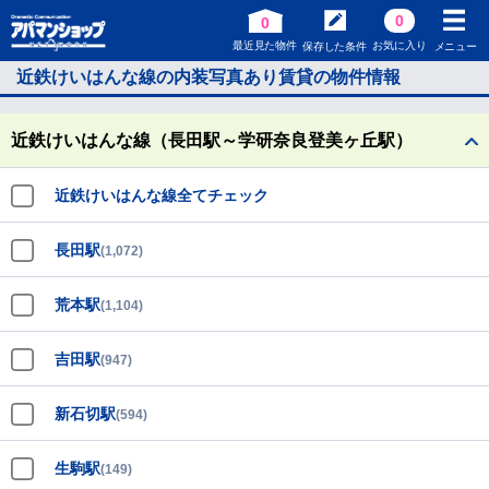
0
0
最近見た物件
お気に入り
保存した条件
メニュー
近鉄けいはんな線の内装写真あり賃貸の物件情報
近鉄けいはんな線（長田駅～学研奈良登美ヶ丘駅）
近鉄けいはんな線全てチェック
長田駅
(1,072)
荒本駅
(1,104)
吉田駅
(947)
新石切駅
(594)
生駒駅
(149)