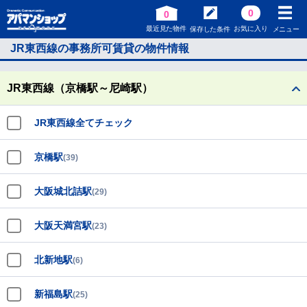
0
0
最近見た物件
お気に入り
保存した条件
メニュー
JR東西線の事務所可賃貸の物件情報
JR東西線（京橋駅～尼崎駅）
JR東西線全てチェック
京橋駅
(39)
大阪城北詰駅
(29)
大阪天満宮駅
(23)
北新地駅
(6)
新福島駅
(25)