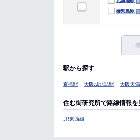
北新地駅
急
御幣島駅
急
駅から探す
京橋駅
大阪城北詰駅
大阪天満
住む街研究所で路線情報を
JR東西線