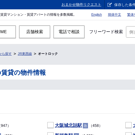
おまかせ物件リクエスト
保存した条
。賃貸マンション・賃貸アパートの情報を多数掲載。
English
簡体中文
繁体
OME
店舗検索
電話で相談
フリーワード検索
から探す
JR東西線
オートロック
の賃貸の物件情報
大阪城北詰駅
947）
（458）
急