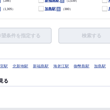
新福島駅
（286）
（1,039）
急
加島駅
（1,305）
（380）
急
希望条件を指定する
検索する
宮駅
北新地駅
新福島駅
海老江駅
御幣島駅
加島駅
見る