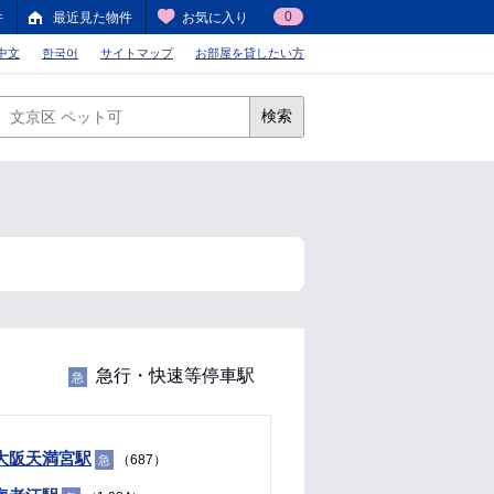
0
件
最近見た物件
お気に入り
中文
한국어
サイトマップ
お部屋を貸したい方
検索
急行・快速等停車駅
急
大阪天満宮駅
（687）
急