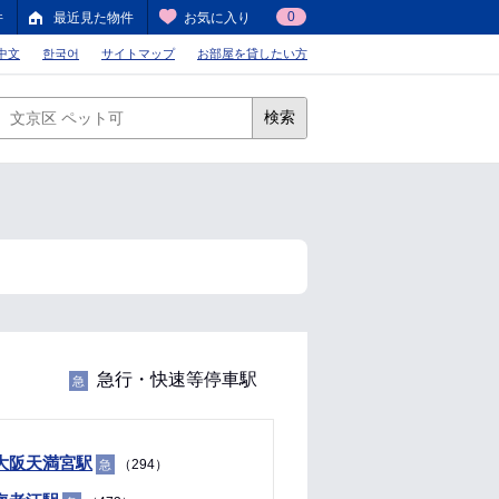
0
件
最近見た物件
お気に入り
中文
한국어
サイトマップ
お部屋を貸したい方
検索
急行・快速等停車駅
急
大阪天満宮駅
（294）
急