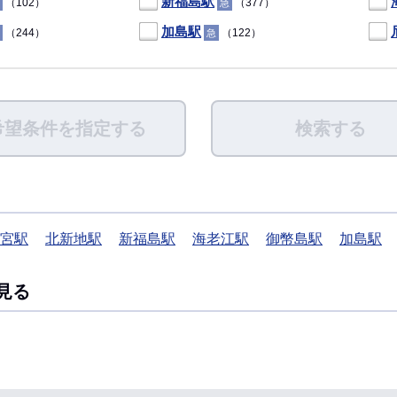
新福島駅
（102）
（377）
急
加島駅
（244）
（122）
急
希望条件を指定する
検索する
宮駅
北新地駅
新福島駅
海老江駅
御幣島駅
加島駅
見る