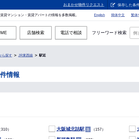
おまかせ物件リクエスト
保存した条
。賃貸マンション・賃貸アパートの情報を多数掲載。
English
簡体中文
繁体
OME
店舗検索
電話で相談
フリーワード検索
から探す
JR東西線
駅近
物件情報
大阪城北詰駅
310）
（157）
急