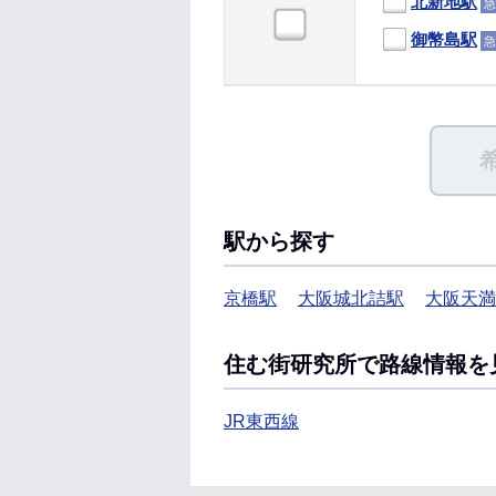
北新地駅
急
御幣島駅
急
駅から探す
京橋駅
大阪城北詰駅
大阪天満
住む街研究所で路線情報を
JR東西線