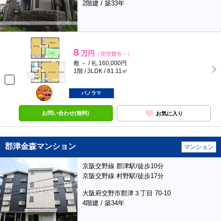
2階建 / 築33年
8
万円
（管理費等－）
敷 － / 礼 160,000円
1階 / 3LDK / 81.11㎡
ポンタ
部屋
パノラマ
お問い合わせ(無料)
お気に入り
郡津金森マンション
マンション
京阪交野線 郡津駅/徒歩10分
京阪交野線 村野駅/徒歩17分
大阪府交野市郡津３丁目 70-10
4階建 / 築34年