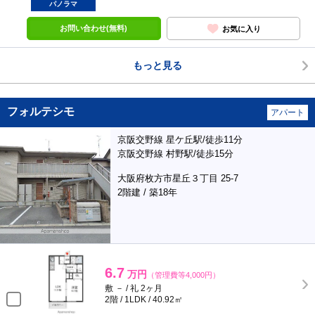
パノラマ
お問い合わせ(無料)
お気に入り
もっと見る
フォルテシモ
アパート
京阪交野線 星ケ丘駅/徒歩11分
京阪交野線 村野駅/徒歩15分
大阪府枚方市星丘３丁目 25-7
2階建 / 築18年
6.7
万円
（管理費等4,000円）
敷 － / 礼 2ヶ月
2階 / 1LDK / 40.92㎡