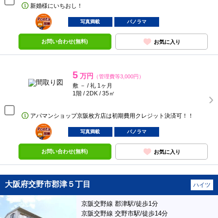
新婚様にいちおし！
ポンタ
部屋
写真満載
パノラマ
お問い合わせ(無料)
お気に入り
5
万円
（管理費等3,000円）
敷 － / 礼 1ヶ月
1階 / 2DK / 35㎡
アパマンショップ京阪枚方店は初期費用クレジット決済可！！
ポンタ
部屋
写真満載
パノラマ
お問い合わせ(無料)
お気に入り
大阪府交野市郡津５丁目
ハイツ
京阪交野線 郡津駅/徒歩1分
京阪交野線 交野市駅/徒歩14分