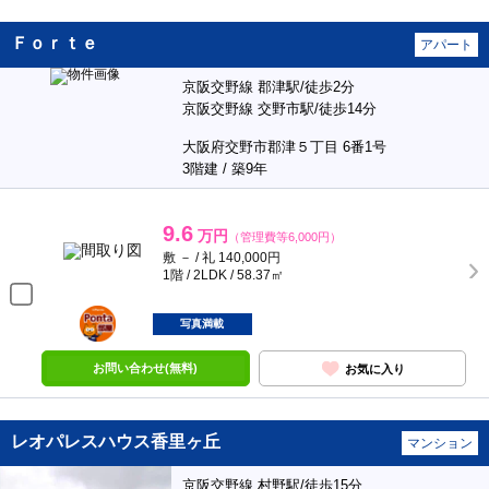
Ｆｏｒｔｅ
アパート
京阪交野線 郡津駅/徒歩2分
京阪交野線 交野市駅/徒歩14分
大阪府交野市郡津５丁目 6番1号
3階建 / 築9年
9.6
万円
（管理費等6,000円）
敷 － / 礼 140,000円
1階 / 2LDK / 58.37㎡
ポンタ
部屋
写真満載
お問い合わせ(無料)
お気に入り
レオパレスハウス香里ヶ丘
マンション
京阪交野線 村野駅/徒歩15分