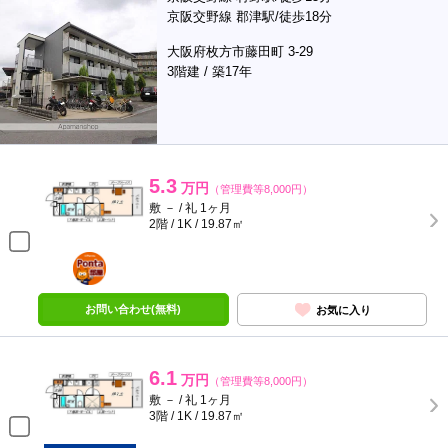
京阪交野線 郡津駅/徒歩18分
大阪府枚方市藤田町 3-29
3階建 / 築17年
5.3
万円
（管理費等8,000円）
敷 － / 礼 1ヶ月
2階 / 1K / 19.87㎡
ポンタ
部屋
お問い合わせ(無料)
お気に入り
6.1
万円
（管理費等8,000円）
敷 － / 礼 1ヶ月
3階 / 1K / 19.87㎡