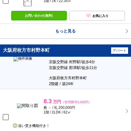
1階 / 1K / 22.35㎡
お問い合わせ(無料)
お気に入り
もっと見る
大阪府枚方市村野本町
アパート
京阪交野線 村野駅/徒歩4分
京阪交野線 郡津駅/徒歩11分
大阪府枚方市村野本町
2階建 / 築24年
8.3
万円
（管理費等5,000円）
敷 － / 礼 200,000円
1階 / 2LDK / 62㎡
追い焚き機能付き！