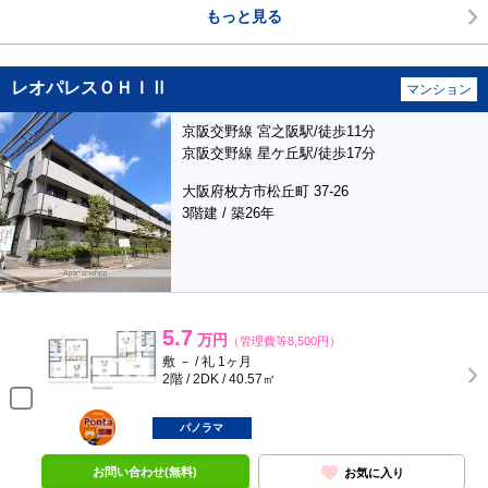
もっと見る
レオパレスＯＨＩⅡ
マンション
京阪交野線 宮之阪駅/徒歩11分
京阪交野線 星ケ丘駅/徒歩17分
大阪府枚方市松丘町 37-26
3階建 / 築26年
5.7
万円
（管理費等8,500円）
敷 － / 礼 1ヶ月
2階 / 2DK / 40.57㎡
ポンタ
部屋
パノラマ
お問い合わせ(無料)
お気に入り