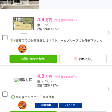
4.9
万円
（管理費等5,000円）
敷 － / 礼 －
2階 / 2DK / 37㎡
交野市でのお部屋探しはベストホームグループにお任せ下さい♪♪
ポンタ
部屋
お問い合わせ(無料)
お気に入り
4.9
万円
（管理費等5,000円）
敷 － / 礼 －
2階 / 2DK / 37㎡
南向きバルコニー日当り良好！
ポンタ
部屋
写真満載
パノラマ