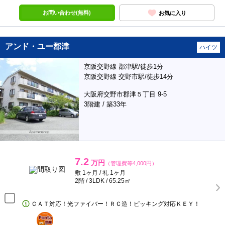
お問い合わせ(無料)
お気に入り
アンド・ユー郡津
ハイツ
京阪交野線 郡津駅/徒歩1分
京阪交野線 交野市駅/徒歩14分
大阪府交野市郡津５丁目 9-5
3階建 / 築33年
7.2
万円
（管理費等4,000円）
敷 1ヶ月 / 礼 1ヶ月
2階 / 3LDK / 65.25㎡
ＣＡＴ対応！光ファイバー！ＲＣ造！ピッキング対応ＫＥＹ！
ポンタ
部屋