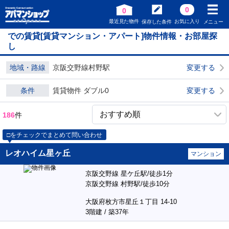
0
0
最近見た物件
お気に入り
保存した条件
メニュー
での賃貸[賃貸マンション・アパート]物件情報・お部屋探
し
地域・路線
京阪交野線村野駅
変更する
条件
賃貸物件 ダブル0
変更する
186
件
□をチェックでまとめて問い合わせ
レオハイム星ヶ丘
マンション
京阪交野線 星ケ丘駅/徒歩1分
京阪交野線 村野駅/徒歩10分
大阪府枚方市星丘１丁目 14-10
3階建 / 築37年