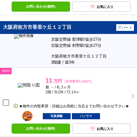
お問い合わせ(無料)
お気に入り
大阪府枚方市香里ケ丘１２丁目
アパート
京阪交野線 郡津駅/徒歩27分
京阪交野線 村野駅/徒歩27分
大阪府枚方市香里ケ丘１２丁目
3階建 / 築3年
NEW
11
万円
（管理費等5,000円）
敷 － / 礼 2ヶ月
2階 / 3LDK / 72.14㎡
★物件の内覧希望・詳細はお気軽に当店までお問い合わせ下さい★
ポンタ
部屋
写真満載
パノラマ
お問い合わせ(無料)
お気に入り