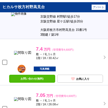
ヒカルサ枚方村野高見台
アパート
京阪交野線 村野駅/徒歩17分
京阪交野線 星ケ丘駅/徒歩20分
大阪府枚方市村野高見台 15番1号
3階建 / 築1年
7.4
万円
（管理費等4,600円）
敷 － / 礼 1ヶ月
1階 / 1K / 30.42㎡
ポンタ
部屋
写真満載
お問い合わせ(無料)
お気に入り
7.05
万円
（管理費等4,600円）
敷 － / 礼 1ヶ月
2階 / 1K / 26.08㎡