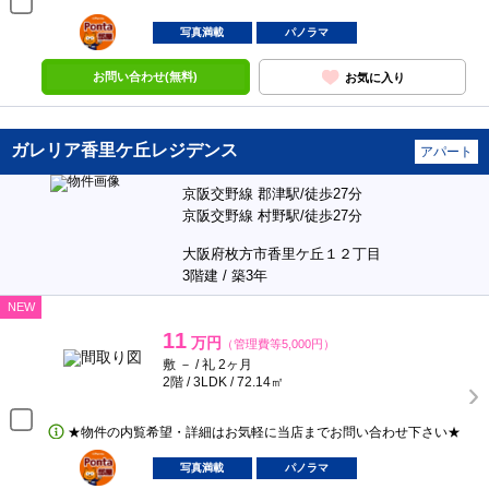
ポンタ
部屋
写真満載
パノラマ
お問い合わせ(無料)
お気に入り
ガレリア香里ケ丘レジデンス
アパート
京阪交野線 郡津駅/徒歩27分
京阪交野線 村野駅/徒歩27分
大阪府枚方市香里ケ丘１２丁目
3階建 / 築3年
NEW
11
万円
（管理費等5,000円）
敷 － / 礼 2ヶ月
2階 / 3LDK / 72.14㎡
★物件の内覧希望・詳細はお気軽に当店までお問い合わせ下さい★
ポンタ
部屋
写真満載
パノラマ