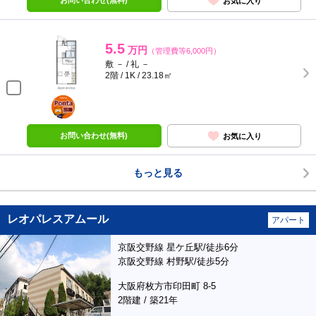
お問い合わせ(無料)
お気に入り
5.5
万円
（管理費等6,000円）
敷 － / 礼 －
2階 / 1K / 23.18㎡
ポンタ
部屋
お問い合わせ(無料)
お気に入り
もっと見る
レオパレスアムール
アパート
京阪交野線 星ケ丘駅/徒歩6分
京阪交野線 村野駅/徒歩5分
大阪府枚方市印田町 8-5
2階建 / 築21年