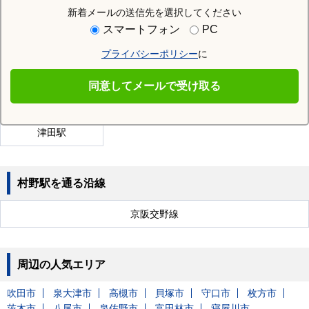
新着メールの送信先を選択してください
近隣の駅
スマートフォン
PC
長尾駅
光善寺駅
枚方公園駅
プライバシーポリシー
に
宮之阪駅
枚方市駅
樟葉駅
同意してメールで受け取る
牧野駅
星ケ丘駅
御殿山駅
津田駅
村野駅を通る沿線
京阪交野線
周辺の人気エリア
吹田市
泉大津市
高槻市
貝塚市
守口市
枚方市
茨木市
八尾市
泉佐野市
富田林市
寝屋川市