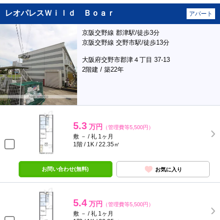
レオパレスＷｉｌｄ Ｂｏａｒ
アパート
京阪交野線 郡津駅/徒歩3分
京阪交野線 交野市駅/徒歩13分
大阪府交野市郡津４丁目 37-13
2階建 / 築22年
5.3
万円
（管理費等5,500円）
敷 － / 礼 1ヶ月
1階 / 1K / 22.35㎡
お問い合わせ(無料)
お気に入り
5.4
万円
（管理費等5,500円）
敷 － / 礼 1ヶ月