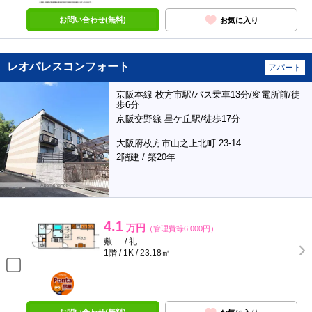
お問い合わせ(無料)
お気に入り
レオパレスコンフォート
アパート
京阪本線 枚方市駅/バス乗車13分/変電所前/徒
歩6分
京阪交野線 星ケ丘駅/徒歩17分
大阪府枚方市山之上北町 23-14
2階建 / 築20年
4.1
万円
（管理費等6,000円）
敷 － / 礼 －
1階 / 1K / 23.18㎡
ポンタ
部屋