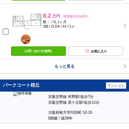
8.2
万円
（管理費等8,500円）
敷 － / 礼 1ヶ月
3階 / 2LDK / 44.71㎡
ポンタ
部屋
お問い合わせ(無料)
お気に入り
もっと見る
パークコート桜丘
マンション
京阪交野線 村野駅/徒歩7分
京阪交野線 星ケ丘駅/徒歩12分
大阪府枚方市印田町 52-15
5階建 / 築28年