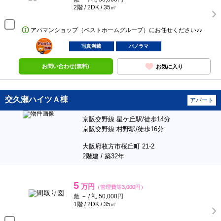
2階 / 2DK / 35㎡
アパマンショップ（ベストホームグループ）にお任せください♪♪
ポンタ
部屋
写真満載
パノラマ
お問い合わせ(無料)
お気に入り
交久瀬ハイツＡ棟
アパート
京阪交野線 星ケ丘駅/徒歩14分
京阪交野線 村野駅/徒歩16分
大阪府枚方市桜丘町 21-2
2階建 / 築32年
5
万円
（管理費等3,000円）
敷 － / 礼 50,000円
1階 / 2DK / 35㎡