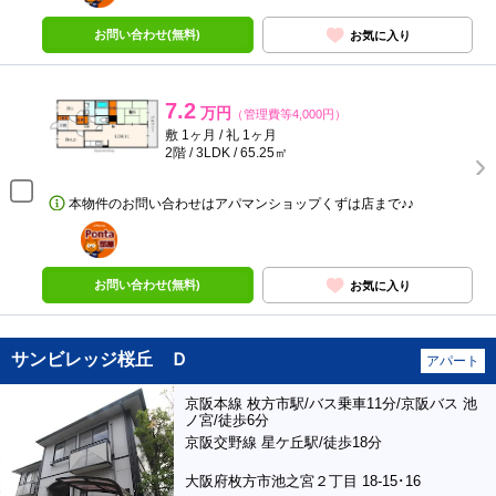
お問い合わせ(無料)
お気に入り
7.2
万円
（管理費等4,000円）
敷 1ヶ月 / 礼 1ヶ月
2階 / 3LDK / 65.25㎡
本物件のお問い合わせはアパマンショップくずは店まで♪♪
ポンタ
部屋
お問い合わせ(無料)
お気に入り
サンビレッジ桜丘 Ｄ
アパート
京阪本線 枚方市駅/バス乗車11分/京阪バス 池
ノ宮/徒歩6分
京阪交野線 星ケ丘駅/徒歩18分
大阪府枚方市池之宮２丁目 18-15･16