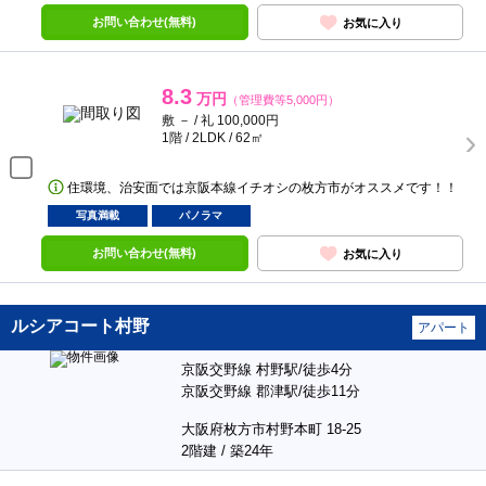
お問い合わせ(無料)
お気に入り
8.3
万円
（管理費等5,000円）
敷 － / 礼 100,000円
1階 / 2LDK / 62㎡
住環境、治安面では京阪本線イチオシの枚方市がオススメです！！
写真満載
パノラマ
お問い合わせ(無料)
お気に入り
ルシアコート村野
アパート
京阪交野線 村野駅/徒歩4分
京阪交野線 郡津駅/徒歩11分
大阪府枚方市村野本町 18-25
2階建 / 築24年