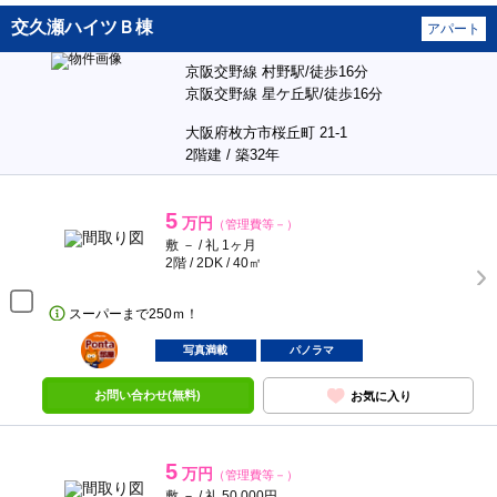
交久瀬ハイツＢ棟
アパート
京阪交野線 村野駅/徒歩16分
京阪交野線 星ケ丘駅/徒歩16分
大阪府枚方市桜丘町 21-1
2階建 / 築32年
5
万円
（管理費等－）
敷 － / 礼 1ヶ月
2階 / 2DK / 40㎡
スーパーまで250ｍ！
ポンタ
部屋
写真満載
パノラマ
お問い合わせ(無料)
お気に入り
5
万円
（管理費等－）
敷 － / 礼 50,000円