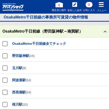
0
0
最近見た物件
お気に入り
保存した条件
メニュー
OsakaMetro千日前線の事務所可賃貸の物件情報
OsakaMetro千日前線（野田阪神駅～南巽駅）
OsakaMetro千日前線全てチェック
野田阪神駅
(15)
玉川駅
(8)
阿波座駅
(52)
西長堀駅
(54)
桜川駅
(22)