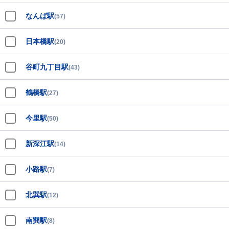
なんば駅
(57)
日本橋駅
(20)
谷町九丁目駅
(43)
鶴橋駅
(27)
今里駅
(50)
新深江駅
(14)
小路駅
(7)
北巽駅
(12)
南巽駅
(8)