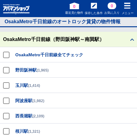
0
0
最近見た物件
お気に入り
保存した条件
メニュー
OsakaMetro千日前線のオートロック賃貸の物件情報
OsakaMetro千日前線（野田阪神駅～南巽駅）
OsakaMetro千日前線全てチェック
野田阪神駅
(1,965)
玉川駅
(1,414)
阿波座駅
(1,982)
西長堀駅
(2,109)
桜川駅
(1,321)