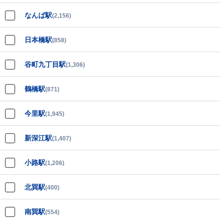
なんば駅
(2,156)
日本橋駅
(858)
谷町九丁目駅
(1,306)
鶴橋駅
(871)
今里駅
(1,945)
新深江駅
(1,407)
小路駅
(1,206)
北巽駅
(400)
南巽駅
(554)