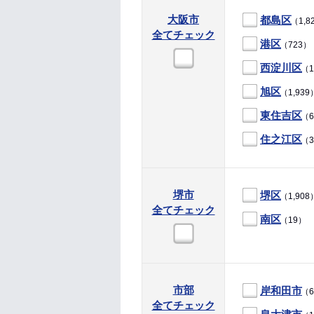
大阪市
都島区
（1,8
全てチェック
港区
（723）
西淀川区
（1
旭区
（1,939
東住吉区
（6
住之江区
（3
堺市
堺区
（1,908
全てチェック
南区
（19）
市部
岸和田市
（6
全てチェック