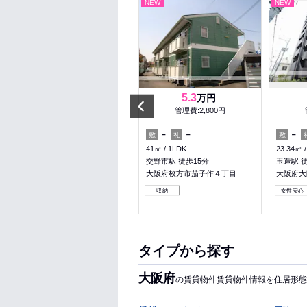
NEW
NEW
NEW
10.134
5.3
万円
万円
Prev
管理費:8,660円
管理費:2,800円
－
120,000円
－
－
－
敷
礼
敷
礼
敷
27.93㎡
1LDK
41㎡
1LDK
23.34㎡
堺筋本町駅 徒歩5分
交野市駅 徒歩15分
玉造駅 
大阪府大阪市中央区博労町１丁
大阪府枚方市茄子作４丁目
大阪府大
目
収納
女性安心
女性安心
料理が楽
収納
タイプから探す
大阪府
の賃貸物件賃貸物件情報を住居形態