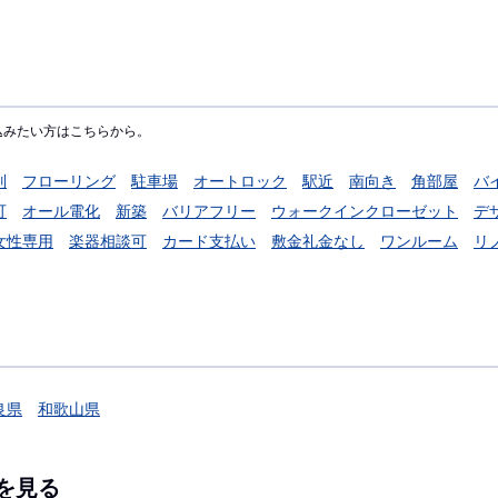
込みたい方はこちらから。
別
フローリング
駐車場
オートロック
駅近
南向き
角部屋
バ
可
オール電化
新築
バリアフリー
ウォークインクローゼット
デ
女性専用
楽器相談可
カード支払い
敷金礼金なし
ワンルーム
リ
良県
和歌山県
を見る