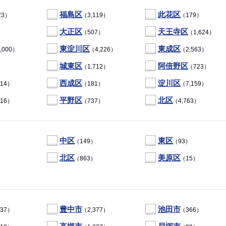
福島区
此花区
23）
（3,119）
（179）
大正区
天王寺区
（507）
（1,624）
東淀川区
東成区
,000）
（4,226）
（2,563）
城東区
阿倍野区
）
（1,712）
（723）
西成区
淀川区
14）
（181）
（7,159）
平野区
北区
16）
（737）
（4,763）
中区
東区
）
（149）
（93）
北区
美原区
（863）
（15）
豊中市
池田市
37）
（2,377）
（366）