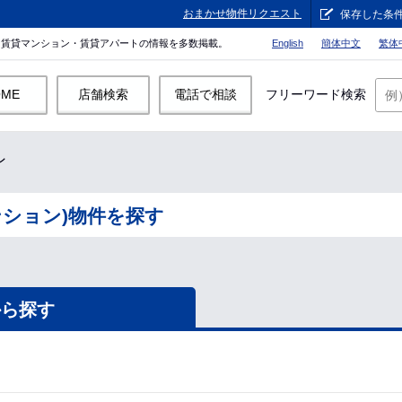
おまかせ物件リクエスト
保存した条
。賃貸マンション・賃貸アパートの情報を多数掲載。
English
簡体中文
繁体
OME
店舗検索
電話で相談
フリーワード検索
ン
ンション)物件を探す
から探す