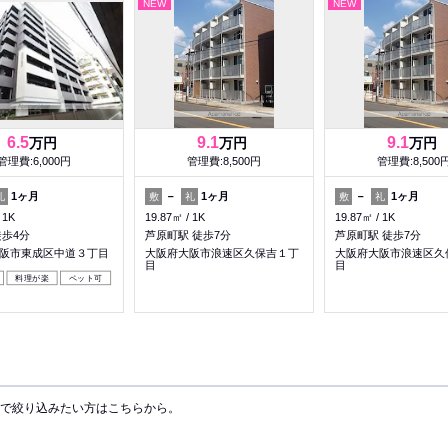
NEW
NEW
6.5
9.1
9.1
万円
万円
万円
管理費:6,000円
管理費:8,500円
管理費:8,500
1ヶ月
－
1ヶ月
－
1ヶ月
礼
敷
礼
敷
礼
1K
19.87㎡
1K
19.87㎡
1K
徒歩4分
芦原町駅 徒歩7分
芦原町駅 徒歩7分
阪市東成区中道３丁目
大阪府大阪市浪速区久保吉１丁
大阪府大阪市浪速区久
目
目
料理が楽
ペット可
で絞り込みたい方はこちらから。