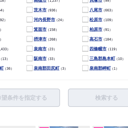
高槻市
貝塚市
18）
（1,237）
（99）
茨木市
八尾市
64）
（936）
（663）
河内長野市
松原市
92）
（24）
（109）
箕面市
柏原市
2）
（158）
（91）
摂津市
高石市
5）
（268）
（184）
泉南市
四條畷市
,433）
（23）
（119）
阪南市
三島郡島本町
（13）
（33）
（10）
町
泉南郡田尻町
泉南郡岬町
（36）
（3）
（1）
希望条件を指定する
検索する