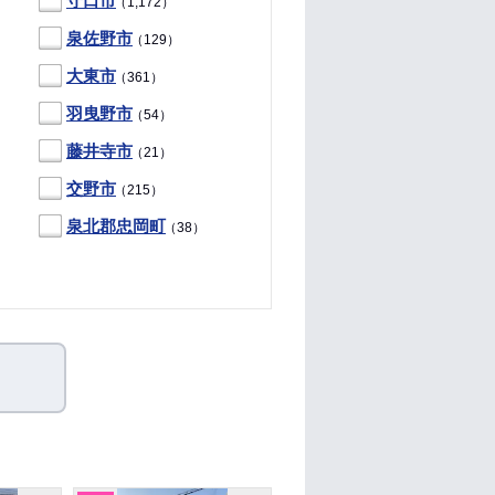
守口市
（1,172）
泉佐野市
（129）
大東市
（361）
羽曳野市
（54）
藤井寺市
（21）
交野市
（215）
泉北郡忠岡町
（38）