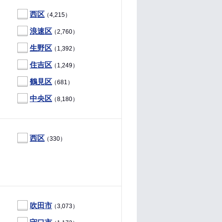
西区
（4,215）
浪速区
（2,760）
生野区
（1,392）
住吉区
（1,249）
鶴見区
（681）
中央区
（8,180）
西区
（330）
吹田市
（3,073）