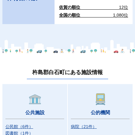
佐賀の順位
12位
全国の順位
1,080位
杵島郡白石町にある施設情報
公共施設
公的機関
公民館
（
6
件）
病院
（
21
件）
図書館
（
1
件）