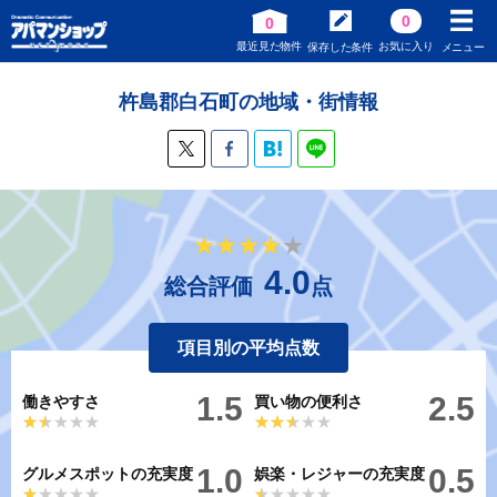
0
0
最近見た物件
お気に入り
保存した条件
メニュー
杵島郡白石町の地域・街情報
★★★★★
★★★★★
4.0
総合評価
点
項目別の平均点数
1.5
2.5
働きやすさ
買い物の便利さ
★★★★★
★★★★★
★★★★★
★★★★★
1.0
0.5
グルメスポットの充実度
娯楽・レジャーの充実度
★★★★★
★★★★★
★★★★★
★★★★★