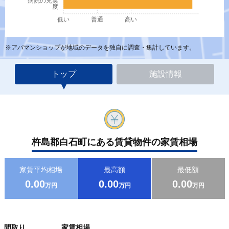
病院の充実
度
低い
普通
高い
※アパマンショップが地域のデータを独自に調査・集計しています。
トップ
施設情報
杵島郡白石町にある賃貸物件の家賃相場
家賃平均相場
最高額
最低額
0.00
0.00
0.00
万円
万円
万円
間取り
家賃相場