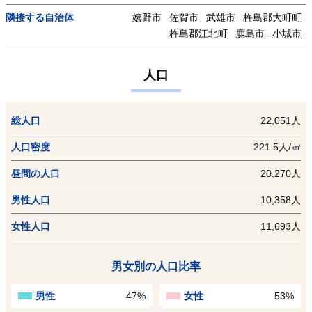
隣接する自治体
嬉野市
佐賀市
武雄市
杵島郡大町町
杵島郡江北町
鹿島市
小城市
人口
総人口
22,051人
人口密度
221.5人/㎢
昼間の人口
20,270人
男性人口
10,358人
女性人口
11,693人
男女別の人口比率
男性
47%
女性
53%