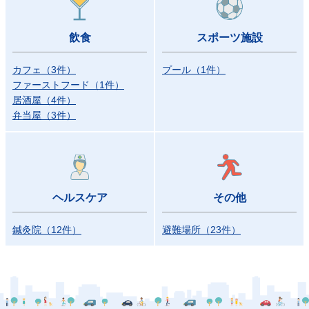
飲食
スポーツ施設
カフェ
（
3
件）
プール
（
1
件）
ファーストフード
（
1
件）
居酒屋
（
4
件）
弁当屋
（
3
件）
ヘルスケア
その他
鍼灸院
（
12
件）
避難場所
（
23
件）