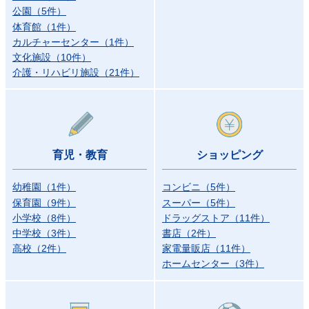
公園
（
5
件）
体育館
（
1
件）
カルチャーセンター
（
1
件）
文化施設
（
10
件）
介護・リハビリ施設
（
21
件）
育児・教育
ショッピング
幼稚園
（
1
件）
コンビニ
（
5
件）
保育園
（
9
件）
スーパー
（
5
件）
小学校
（
8
件）
ドラッグストア
（
11
件）
中学校
（
3
件）
書店
（
2
件）
高校
（
2
件）
家電量販店
（
11
件）
ホームセンター
（
3
件）