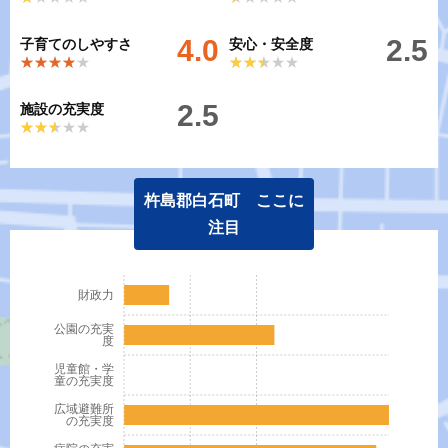
4.0
2.5
子育てのしやすさ
安心・安全度
★★★★★
★★★★★
★★★★★
★★★★★
2.5
施設の充実度
★★★★★
★★★★★
杵島郡白石町 ここに
注目
財政力
公園の充実
度
児童館・学
童の充実度
広域避難所
の充実度