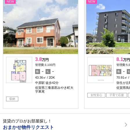
NEW
NEW
3.8
8.1
万円
万円
管理費:3,100円
管理費:5,
－
－
－
敷
礼
敷
43.36㎡
2DK
70.91㎡
中原駅 徒歩42分
弥生が丘駅
佐賀県三養基郡みやき町大
佐賀県鳥
字東尾
女性安心
子育て応援
収納
賃貸のプロがお部屋探し！
おまかせ物件リクエスト