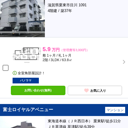
滋賀県栗東市目川 1091
4階建 / 築37年
5.9
万円
（管理費等3,000円）
敷 1ヶ月 / 礼 1ヶ月
2階 / 3LDK / 63.8㎡
全室角部屋設計！
パノラマ
お問い合わせ(無料)
お気に入り
富士ロイヤルアベニュー
マンション
東海道本線（ＪＲ西日本） 栗東駅/徒歩11分
ＪＲ草津線 草津駅/徒歩39分