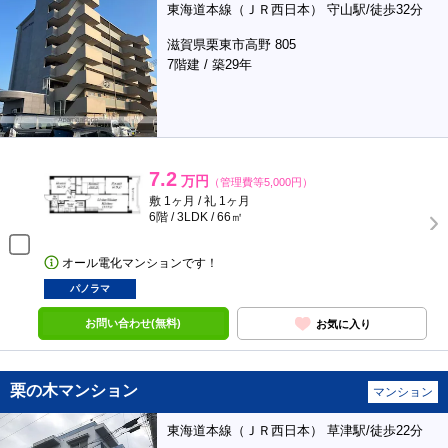
東海道本線（ＪＲ西日本） 守山駅/徒歩32分
滋賀県栗東市高野 805
7階建 / 築29年
7.2
万円
（管理費等5,000円）
敷 1ヶ月 / 礼 1ヶ月
6階 / 3LDK / 66㎡
オール電化マンションです！
パノラマ
お問い合わせ(無料)
お気に入り
栗の木マンション
マンション
東海道本線（ＪＲ西日本） 草津駅/徒歩22分