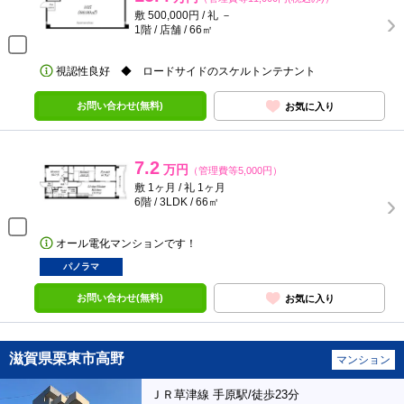
敷 500,000円 / 礼 －
1階 / 店舗 / 66㎡
視認性良好 ◆ ロードサイドのスケルトンテナント
お問い合わせ(無料)
お気に入り
7.2
万円
（管理費等5,000円）
敷 1ヶ月 / 礼 1ヶ月
6階 / 3LDK / 66㎡
オール電化マンションです！
パノラマ
お問い合わせ(無料)
お気に入り
滋賀県栗東市高野
マンション
ＪＲ草津線 手原駅/徒歩23分