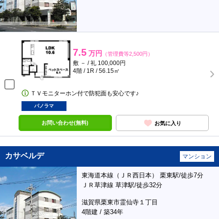
7.5
万円
（管理費等2,500円）
敷 － / 礼 100,000円
4階 / 1R / 56.15㎡
ＴＶモニターホン付で防犯面も安心です♪
パノラマ
お問い合わせ(無料)
お気に入り
カサベルデ
マンション
東海道本線（ＪＲ西日本） 栗東駅/徒歩7分
ＪＲ草津線 草津駅/徒歩32分
滋賀県栗東市霊仙寺１丁目
4階建 / 築34年