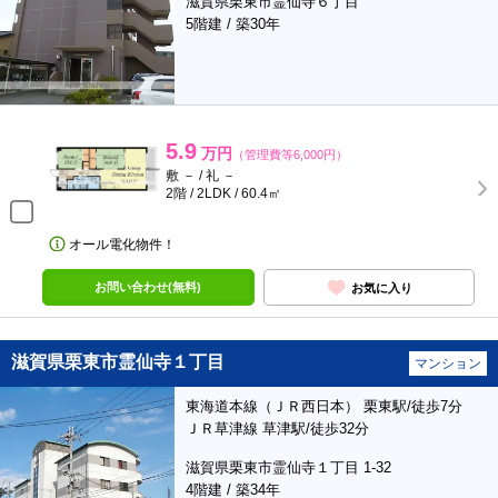
滋賀県栗東市霊仙寺６丁目
5階建 / 築30年
5.9
万円
（管理費等6,000円）
敷 － / 礼 －
2階 / 2LDK / 60.4㎡
オール電化物件！
お問い合わせ(無料)
お気に入り
滋賀県栗東市霊仙寺１丁目
マンション
東海道本線（ＪＲ西日本） 栗東駅/徒歩7分
ＪＲ草津線 草津駅/徒歩32分
滋賀県栗東市霊仙寺１丁目 1-32
4階建 / 築34年