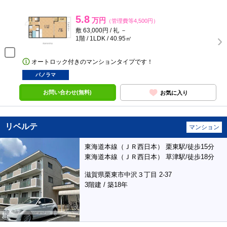
5.8
万円
（管理費等4,500円）
敷 63,000円 / 礼 －
1階 / 1LDK / 40.95㎡
オートロック付きのマンションタイプです！
パノラマ
お問い合わせ(無料)
お気に入り
リベルテ
マンション
東海道本線（ＪＲ西日本） 栗東駅/徒歩15分
東海道本線（ＪＲ西日本） 草津駅/徒歩18分
滋賀県栗東市中沢３丁目 2-37
3階建 / 築18年