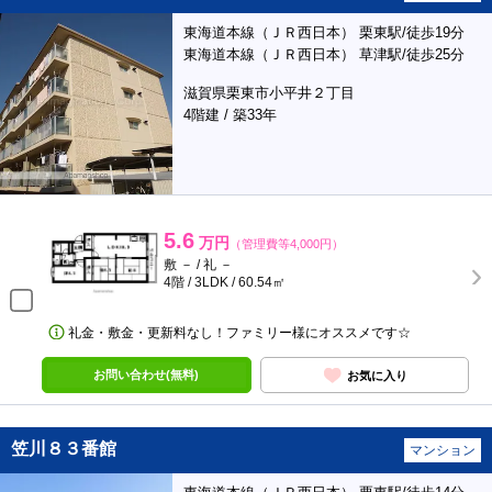
東海道本線（ＪＲ西日本） 栗東駅/徒歩19分
東海道本線（ＪＲ西日本） 草津駅/徒歩25分
滋賀県栗東市小平井２丁目
4階建 / 築33年
5.6
万円
（管理費等4,000円）
敷 － / 礼 －
4階 / 3LDK / 60.54㎡
礼金・敷金・更新料なし！ファミリー様にオススメです☆
お問い合わせ(無料)
お気に入り
笠川８３番館
マンション