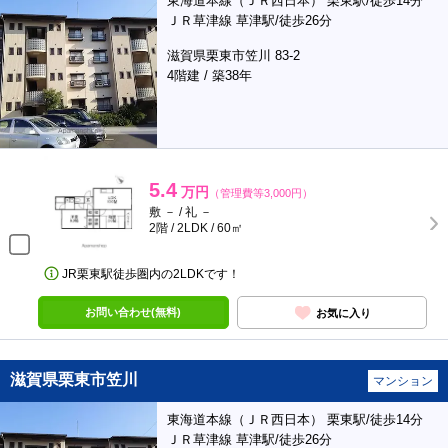
東海道本線（ＪＲ西日本） 栗東駅/徒歩14分
ＪＲ草津線 草津駅/徒歩26分
滋賀県栗東市笠川 83-2
4階建 / 築38年
5.4
万円
（管理費等3,000円）
敷 － / 礼 －
2階 / 2LDK / 60㎡
JR栗東駅徒歩圏内の2LDKです！
お問い合わせ(無料)
お気に入り
滋賀県栗東市笠川
マンション
東海道本線（ＪＲ西日本） 栗東駅/徒歩14分
ＪＲ草津線 草津駅/徒歩26分