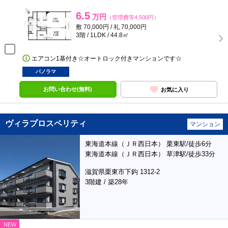
6.5
万円
（管理費等4,500円）
敷 70,000円 / 礼 70,000円
3階 / 1LDK / 44.8㎡
エアコン1基付き☆オートロック付きマンションです☆
パノラマ
お問い合わせ(無料)
お気に入り
ヴィラプロスペリティ
マンション
東海道本線（ＪＲ西日本） 栗東駅/徒歩6分
東海道本線（ＪＲ西日本） 草津駅/徒歩33分
滋賀県栗東市下鈎 1312-2
3階建 / 築28年
NEW