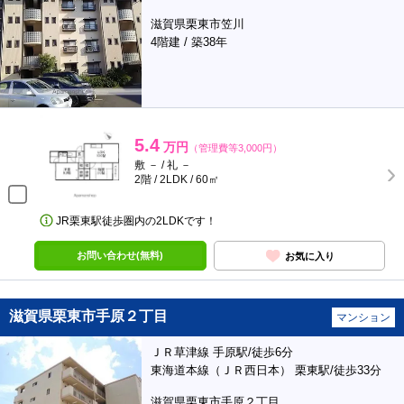
滋賀県栗東市笠川
4階建 / 築38年
5.4
万円
（管理費等3,000円）
敷 － / 礼 －
2階 / 2LDK / 60㎡
JR栗東駅徒歩圏内の2LDKです！
お問い合わせ(無料)
お気に入り
滋賀県栗東市手原２丁目
マンション
ＪＲ草津線 手原駅/徒歩6分
東海道本線（ＪＲ西日本） 栗東駅/徒歩33分
滋賀県栗東市手原２丁目