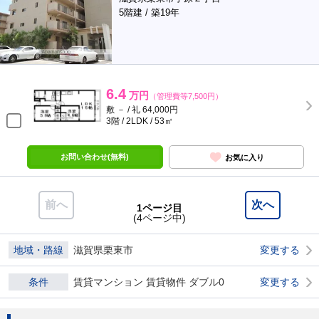
5階建 / 築19年
6.4
万円
（管理費等7,500円）
敷 － / 礼 64,000円
3階 / 2LDK / 53㎡
お問い合わせ(無料)
お気に入り
前へ
次へ
1ページ目
(4ページ中)
地域・路線
滋賀県栗東市
変更する
条件
賃貸マンション 賃貸物件 ダブル0
変更する