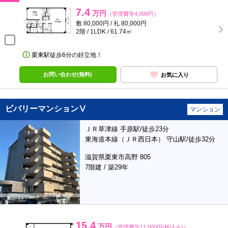
7.4
万円
（管理費等4,000円）
敷 80,000円 / 礼 80,000円
2階 / 1LDK / 61.74㎡
栗東駅徒歩6分の好立地！
お問い合わせ(無料)
お気に入り
ビバリーマンションⅤ
マンション
ＪＲ草津線 手原駅/徒歩23分
東海道本線（ＪＲ西日本） 守山駅/徒歩32分
滋賀県栗東市高野 805
7階建 / 築29年
15.4
万円
（管理費等11,000円(税込み)）