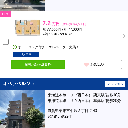
NEW
7.2
万円
（管理費等4,500円）
敷 77,000円 / 礼 77,000円
4階 / 3DK / 59.41㎡
オートロック付き・エレベーター完備！！
パノラマ
お問い合わせ(無料)
お気に入り
オペラベルジュ
マンション
東海道本線（ＪＲ西日本） 栗東駅/徒歩16分
東海道本線（ＪＲ西日本） 草津駅/徒歩20分
滋賀県栗東市中沢３丁目 2-40
5階建 / 築22年