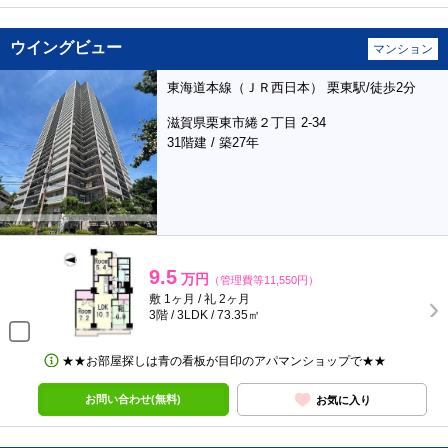
ウイングビュー
マンション
東海道本線（ＪＲ西日本） 栗東駅/徒歩2分
滋賀県栗東市綣２丁目 2-34
31階建 / 築27年
9.5
万円
（管理費等11,550円）
敷 1ヶ月 / 礼 2ヶ月
3階 / 3LDK / 73.35㎡
★★お部屋探しは青の看板が目印のアパマンショップで★★
お問い合わせ(無料)
お気に入り