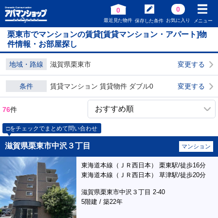
0
0
最近見た物件
お気に入り
保存した条件
メニュー
栗東市でマンションの賃貸[賃貸マンション・アパート]物
件情報・お部屋探し
地域・路線
滋賀県栗東市
変更する
条件
賃貸マンション 賃貸物件 ダブル0
変更する
76
件
□をチェックでまとめて問い合わせ
滋賀県栗東市中沢３丁目
マンション
東海道本線（ＪＲ西日本） 栗東駅/徒歩16分
東海道本線（ＪＲ西日本） 草津駅/徒歩20分
滋賀県栗東市中沢３丁目 2-40
5階建 / 築22年