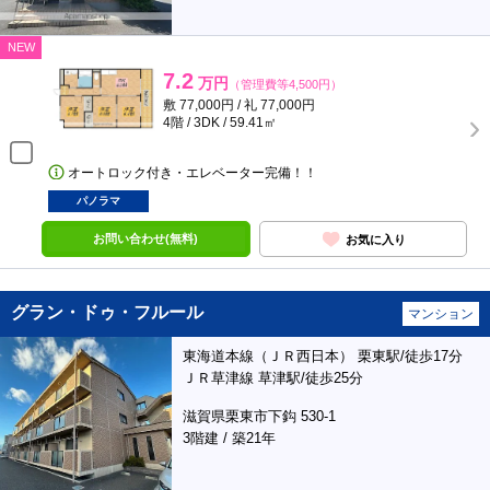
NEW
7.2
万円
（管理費等4,500円）
敷 77,000円 / 礼 77,000円
4階 / 3DK / 59.41㎡
オートロック付き・エレベーター完備！！
パノラマ
お問い合わせ(無料)
お気に入り
グラン・ドゥ・フルール
マンション
東海道本線（ＪＲ西日本） 栗東駅/徒歩17分
ＪＲ草津線 草津駅/徒歩25分
滋賀県栗東市下鈎 530-1
3階建 / 築21年