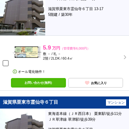
滋賀県栗東市霊仙寺６丁目 13-17
5階建 / 築30年
5.9
万円
（管理費等6,000円）
敷 － / 礼 －
2階 / 2LDK / 60.4㎡
オール電化物件！
お問い合わせ(無料)
お気に入り
滋賀県栗東市霊仙寺６丁目
マンション
東海道本線（ＪＲ西日本） 栗東駅/徒歩11分
ＪＲ草津線 草津駅/徒歩39分