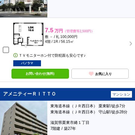
7.5
万円
（管理費等2,500円）
敷 － / 礼 100,000円
4階 / 1R / 56.15㎡
ＴＶモニターホン付で防犯面も安心です♪
パノラマ
お問い合わせ(無料)
お気に入り
アメニティーＲＩＴＴＯ
マンション
東海道本線（ＪＲ西日本） 栗東駅/徒歩7分
東海道本線（ＪＲ西日本） 守山駅/徒歩28分
滋賀県栗東市綣１丁目
7階建 / 築27年