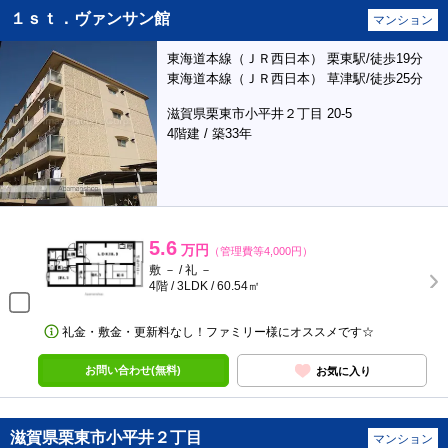
１ｓｔ．ヴァンサン館
マンション
東海道本線（ＪＲ西日本） 栗東駅/徒歩19分
東海道本線（ＪＲ西日本） 草津駅/徒歩25分
滋賀県栗東市小平井２丁目 20-5
4階建 / 築33年
5.6
万円
（管理費等4,000円）
敷 － / 礼 －
4階 / 3LDK / 60.54㎡
礼金・敷金・更新料なし！ファミリー様にオススメです☆
お問い合わせ(無料)
お気に入り
滋賀県栗東市小平井２丁目
マンション