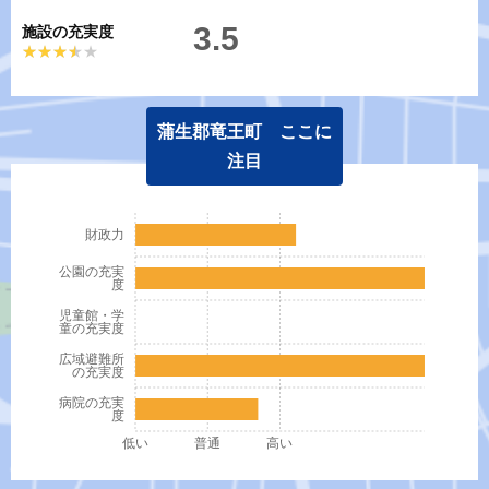
3.5
施設の充実度
★★★★★
★★★★★
蒲生郡竜王町 ここに
注目
財政力
公園の充実
度
児童館・学
童の充実度
広域避難所
の充実度
病院の充実
度
低い
普通
高い