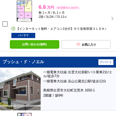
6.8
万円
（管理費等3,000円）
敷 1ヶ月 / 礼 1ヶ月
2階 / 3LDK / 70.13㎡
【インターネット無料・エアコン2台付】ＲＣ造角部屋３ＬＤＫ♪
パノラマ
お問い合わせ(無料)
お気に入り
ブッシュ・ド・ノエル
アパート
一畑電車大社線 出雲大社前駅/バス乗車2分/エ
ル/徒歩7分
一畑電車大社線 浜山公園北口駅/徒歩12分
島根県出雲市大社町北荒木 1650-1
2階建 / 築9年