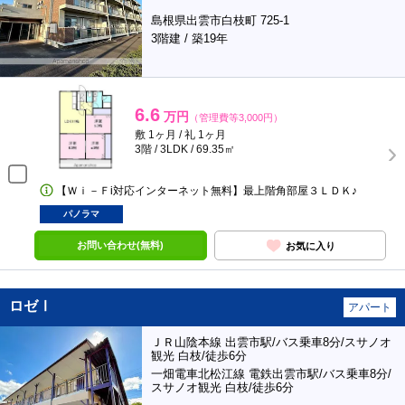
島根県出雲市白枝町 725-1
3階建 / 築19年
6.6
万円
（管理費等3,000円）
敷 1ヶ月 / 礼 1ヶ月
3階 / 3LDK / 69.35㎡
【Ｗｉ－Ｆi対応インターネット無料】最上階角部屋３ＬＤＫ♪
パノラマ
お問い合わせ(無料)
お気に入り
ロゼⅠ
アパート
ＪＲ山陰本線 出雲市駅/バス乗車8分/スサノオ
観光 白枝/徒歩6分
一畑電車北松江線 電鉄出雲市駅/バス乗車8分/
スサノオ観光 白枝/徒歩6分