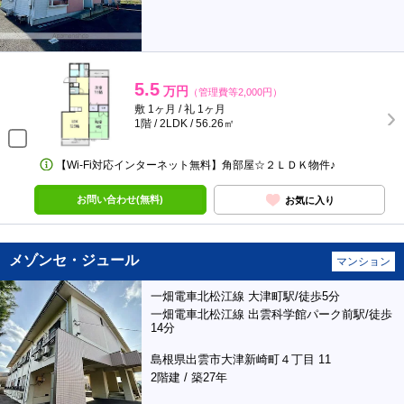
5.5
万円
（管理費等2,000円）
敷 1ヶ月 / 礼 1ヶ月
1階 / 2LDK / 56.26㎡
【Wi-Fi対応インターネット無料】角部屋☆２ＬＤＫ物件♪
お問い合わせ(無料)
お気に入り
メゾンセ・ジュール
マンション
一畑電車北松江線 大津町駅/徒歩5分
一畑電車北松江線 出雲科学館パーク前駅/徒歩
14分
島根県出雲市大津新崎町４丁目 11
2階建 / 築27年