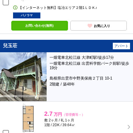
【インターネット無料】塩冶エリア２階1ＬＤＫ♪
パノラマ
お問い合わせ(無料)
お気に入り
兒玉荘
アパート
一畑電車北松江線 大津町駅/徒歩17分
一畑電車北松江線 出雲科学館パーク前駅/徒歩
19分
島根県出雲市中野美保南２丁目 10-1
2階建 / 築48年
2.7
万円
（管理費等－）
敷 2ヶ月 / 礼 1ヶ月
1階 / 2DK / 39.64㎡