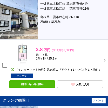
一畑電車北松江線 武志駅/徒歩4分
一畑電車北松江線 川跡駅/徒歩11分
島根県出雲市武志町 860-10
2階建 / 築26年
3.8
万円
（管理費等2,000円）
敷 － / 礼 －
1階 / 1K / 25.2㎡
【インターネット無料】武志町エリア☆トイレ・バス別１Ｋ物件♪
パノラマ
お問い合わせ(無料)
お気に入り
グランデ稲岡Ⅱ
アパート