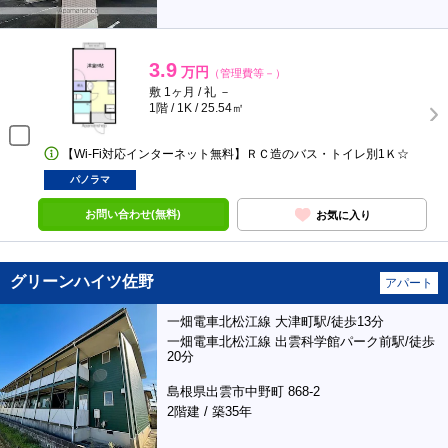
3.9
万円
（管理費等－）
敷 1ヶ月 / 礼 －
1階 / 1K / 25.54㎡
【Wi-Fi対応インターネット無料】ＲＣ造のバス・トイレ別1Ｋ☆
パノラマ
お問い合わせ(無料)
お気に入り
グリーンハイツ佐野
アパート
一畑電車北松江線 大津町駅/徒歩13分
一畑電車北松江線 出雲科学館パーク前駅/徒歩
20分
島根県出雲市中野町 868-2
2階建 / 築35年