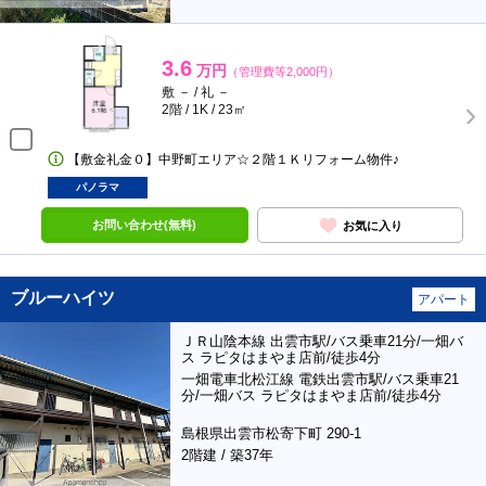
3.6
万円
（管理費等2,000円）
敷 － / 礼 －
2階 / 1K / 23㎡
【敷金礼金０】中野町エリア☆２階１Ｋリフォーム物件♪
パノラマ
お問い合わせ(無料)
お気に入り
ブルーハイツ
アパート
ＪＲ山陰本線 出雲市駅/バス乗車21分/一畑バ
ス ラピタはまやま店前/徒歩4分
一畑電車北松江線 電鉄出雲市駅/バス乗車21
分/一畑バス ラピタはまやま店前/徒歩4分
島根県出雲市松寄下町 290-1
2階建 / 築37年