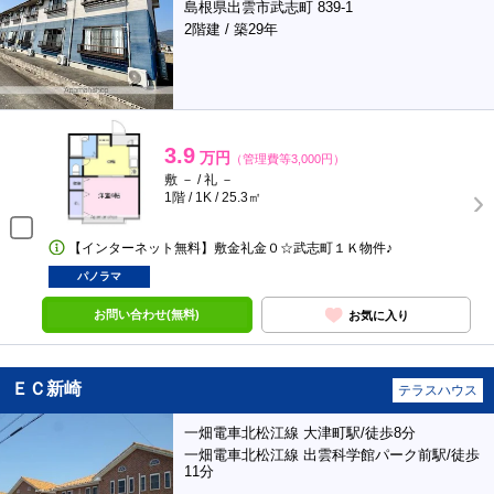
島根県出雲市武志町 839-1
2階建 / 築29年
3.9
万円
（管理費等3,000円）
敷 － / 礼 －
1階 / 1K / 25.3㎡
【インターネット無料】敷金礼金０☆武志町１Ｋ物件♪
パノラマ
お問い合わせ(無料)
お気に入り
ＥＣ新崎
テラスハウス
一畑電車北松江線 大津町駅/徒歩8分
一畑電車北松江線 出雲科学館パーク前駅/徒歩
11分