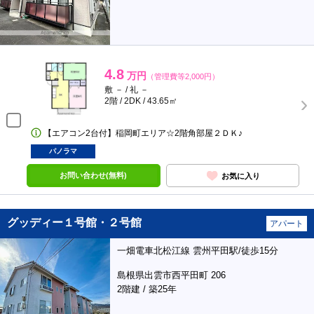
4.8
万円
（管理費等2,000円）
敷 － / 礼 －
2階 / 2DK / 43.65㎡
【エアコン2台付】稲岡町エリア☆2階角部屋２ＤＫ♪
パノラマ
お問い合わせ(無料)
お気に入り
グッディー１号館・２号館
アパート
一畑電車北松江線 雲州平田駅/徒歩15分
島根県出雲市西平田町 206
2階建 / 築25年