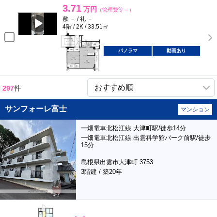
3.71
万円
（管理費等－）
敷 － / 礼 －
4階 / 2K / 33.51㎡
パノラマ
動画あり
297
件
サンフォーレ富士
マンション
一畑電車北松江線 大津町駅/徒歩14分
一畑電車北松江線 出雲科学館パーク前駅/徒歩
15分
島根県出雲市大津町 3753
3階建 / 築20年