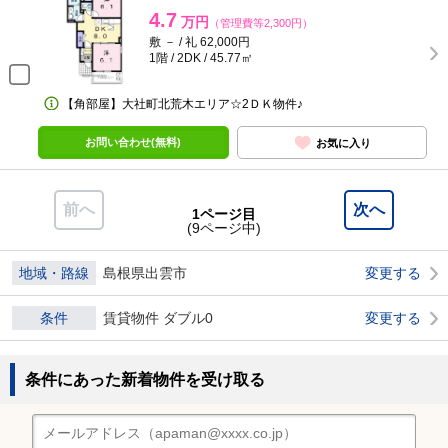
4.7
万円
（管理費等2,300円）
敷 － / 礼 62,000円
1階 / 2DK / 45.77㎡
【角部屋】大社町北荒木エリア☆2ＤＫ物件♪
お問い合わせ(無料)
お気に入り
前へ
次へ
1ページ目
(9ページ中)
地域・路線
島根県出雲市
変更する
条件
賃貸物件 ダブル0
変更する
条件にあった新着物件を受け取る