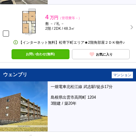
4
万円
（管理費等－）
敷 － / 礼 －
2階 / 2DK / 48.3㎡
【インターネット無料】松寄下町エリア★2階角部屋２ＤＫ物件♪
お問い合わせ(無料)
お気に入り
ウェンブリ
マンション
一畑電車北松江線 武志駅/徒歩17分
島根県出雲市高岡町 1204
3階建 / 築20年