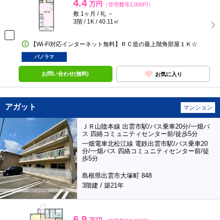
4.4
万円
（管理費等2,000円）
敷 1ヶ月 / 礼 －
3階 / 1K / 40.11㎡
【Wi-Fi対応インターネット無料】ＲＣ造の最上階角部屋１Ｋ☆
パノラマ
お問い合わせ(無料)
お気に入り
アガット
マンション
ＪＲ山陰本線 出雲市駅/バス乗車20分/一畑バ
ス 四絡コミュニティセンター前/徒歩5分
一畑電車北松江線 電鉄出雲市駅/バス乗車20
分/一畑バス 四絡コミュニティセンター前/徒
歩5分
島根県出雲市大塚町 848
3階建 / 築21年
6.9