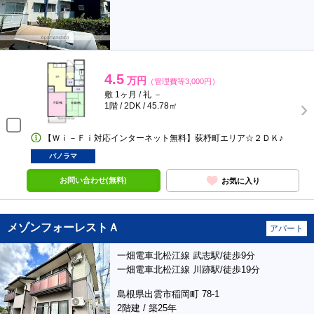
4.5
万円
（管理費等3,000円）
敷 1ヶ月 / 礼 －
1階 / 2DK / 45.78㎡
【Ｗｉ－Ｆｉ対応インターネット無料】荻杼町エリア☆２ＤＫ♪
パノラマ
お問い合わせ(無料)
お気に入り
メゾンフォーレストＡ
アパート
一畑電車北松江線 武志駅/徒歩9分
一畑電車北松江線 川跡駅/徒歩19分
島根県出雲市稲岡町 78-1
2階建 / 築25年