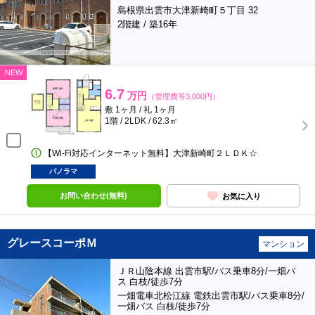
島根県出雲市大津新崎町５丁目 32
2階建 / 築16年
NEW
6.7
万円
（管理費等3,000円）
敷 1ヶ月 / 礼 1ヶ月
1階 / 2LDK / 62.3㎡
【Wi-Fi対応インターネット無料】大津新崎町２ＬＤＫ☆
パノラマ
お問い合わせ(無料)
お気に入り
グレースコーポＭ
マンション
ＪＲ山陰本線 出雲市駅/バス乗車8分/一畑バ
ス 白枝/徒歩7分
一畑電車北松江線 電鉄出雲市駅/バス乗車8分/
一畑バス 白枝/徒歩7分