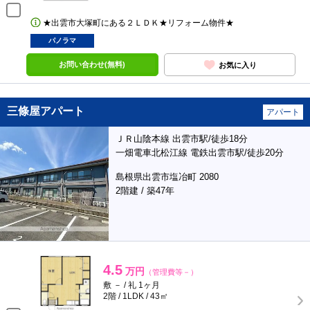
★出雲市大塚町にある２ＬＤＫ★リフォーム物件★
パノラマ
お問い合わせ(無料)
お気に入り
三條屋アパート
アパート
ＪＲ山陰本線 出雲市駅/徒歩18分
一畑電車北松江線 電鉄出雲市駅/徒歩20分
島根県出雲市塩冶町 2080
2階建 / 築47年
4.5
万円
（管理費等－）
敷 － / 礼 1ヶ月
2階 / 1LDK / 43㎡