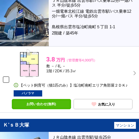
ＪＲ山陰本線 出雲市駅/バス乗車12分/一畑バ
ス 半分/徒歩5分
一畑電車北松江線 電鉄出雲市駅/バス乗車12
分/一畑バス 半分/徒歩5分
島根県出雲市塩冶町南町５丁目 1-1
2階建 / 築45年
3.8
万円
（管理費等4,000円）
敷 － / 礼 －
1階 / 2DK / 35.3㎡
【ペット飼育可（猫1匹のみ）】塩冶町南町エリア角部屋２ＤＫ♪
パノラマ
お問い合わせ(無料)
お気に入り
Ｋ’ｓＢ大塚
マンション
ＪＲ山陰本線 出雲市駅/徒歩25分