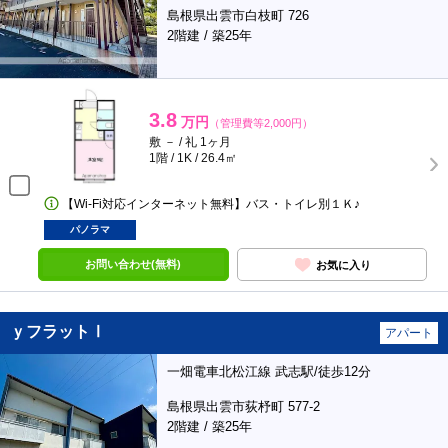
島根県出雲市白枝町 726
2階建 / 築25年
3.8
万円
（管理費等2,000円）
敷 － / 礼 1ヶ月
1階 / 1K / 26.4㎡
【Wi-Fi対応インターネット無料】バス・トイレ別１Ｋ♪
パノラマ
お問い合わせ(無料)
お気に入り
ｙフラットⅠ
アパート
一畑電車北松江線 武志駅/徒歩12分
島根県出雲市荻杼町 577-2
2階建 / 築25年