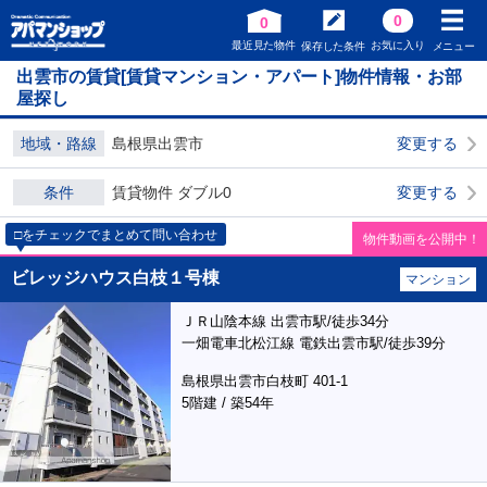
0
0
最近見た物件
お気に入り
保存した条件
メニュー
出雲市の賃貸[賃貸マンション・アパート]物件情報・お部
屋探し
地域・路線
島根県出雲市
変更する
条件
賃貸物件 ダブル0
変更する
□をチェックでまとめて問い合わせ
物件動画を公開中！
ビレッジハウス白枝１号棟
マンション
ＪＲ山陰本線 出雲市駅/徒歩34分
一畑電車北松江線 電鉄出雲市駅/徒歩39分
島根県出雲市白枝町 401-1
5階建 / 築54年