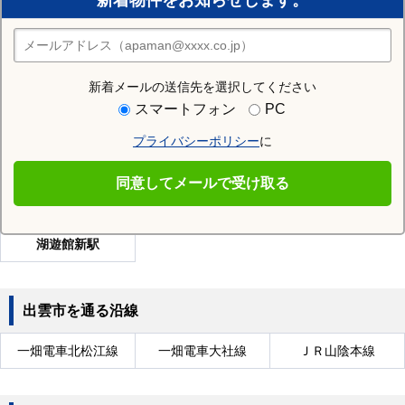
新着物件をお知らせします。
住みたい街の店舗を探す
店舗検索
新着メールの送信先を選択してください
近隣の駅
スマートフォン
PC
園駅
浜山公園北口駅
川跡駅
プライバシーポリシー
に
武志駅
西出雲駅
荘原駅
同意してメールで受け取る
出雲神西駅
小田駅
田儀駅
湖遊館新駅
出雲市を通る沿線
一畑電車北松江線
一畑電車大社線
ＪＲ山陰本線