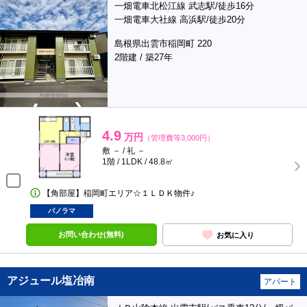
一畑電車北松江線 武志駅/徒歩16分
一畑電車大社線 高浜駅/徒歩20分
島根県出雲市稲岡町 220
2階建 / 築27年
4.9
万円
（管理費等3,000円）
敷 － / 礼 －
1階 / 1LDK / 48.8㎡
【角部屋】稲岡町エリア☆１ＬＤＫ物件♪
パノラマ
お問い合わせ(無料)
お気に入り
アジュール塩冶南
アパート