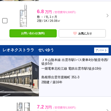
6.8
万円
（管理費等5,500円）
敷 － / 礼 1ヶ月
2階 / 1K / 26.08㎡
お問い合わせ(無料)
お気に入り
レオネクストララ せいゆう
アパート
ＪＲ山陰本線 出雲市駅/バス乗車4分/観音寺西/
徒歩5分
一畑電車北松江線 電鉄出雲市駅/徒歩19分
島根県出雲市渡橋町 351-3
2階建 / 築16年
7.2
万円
（管理費等5,500円）