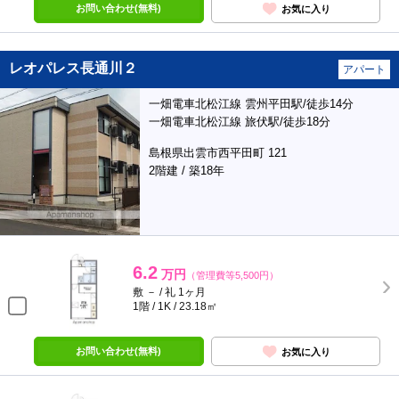
お問い合わせ(無料)
お気に入り
レオパレス長通川２
アパート
一畑電車北松江線 雲州平田駅/徒歩14分
一畑電車北松江線 旅伏駅/徒歩18分
島根県出雲市西平田町 121
2階建 / 築18年
6.2
万円
（管理費等5,500円）
敷 － / 礼 1ヶ月
1階 / 1K / 23.18㎡
お問い合わせ(無料)
お気に入り