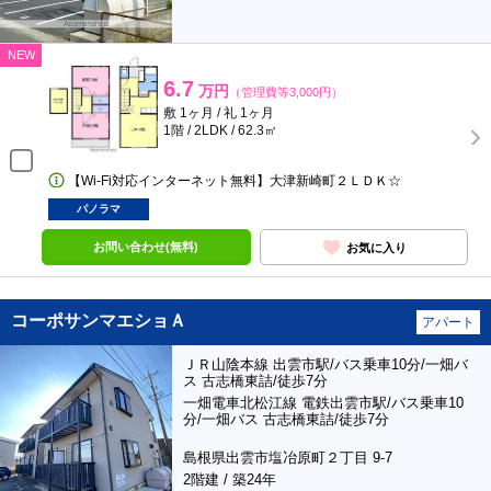
NEW
6.7
万円
（管理費等3,000円）
敷 1ヶ月 / 礼 1ヶ月
1階 / 2LDK / 62.3㎡
【Wi-Fi対応インターネット無料】大津新崎町２ＬＤＫ☆
パノラマ
お問い合わせ(無料)
お気に入り
コーポサンマエショＡ
アパート
ＪＲ山陰本線 出雲市駅/バス乗車10分/一畑バ
ス 古志橋東詰/徒歩7分
一畑電車北松江線 電鉄出雲市駅/バス乗車10
分/一畑バス 古志橋東詰/徒歩7分
島根県出雲市塩冶原町２丁目 9-7
2階建 / 築24年