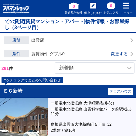
0
0
最近見た物件
お気に入り
保存した条件
メニュー
での賃貸[賃貸マンション・アパート]物件情報・お部屋探
し（3ページ目）
店舗
出雲店
条件
賃貸物件 ダブル0
変更する
281
件
□をチェックでまとめて問い合わせ
ＥＣ新崎
テラスハウス
一畑電車北松江線 大津町駅/徒歩8分
一畑電車北松江線 出雲科学館パーク前駅/徒歩
11分
島根県出雲市大津新崎町５丁目 32
2階建 / 築16年