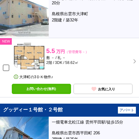
20分
島根県出雲市大津町
2階建 / 築32年
NEW
5.5
万円
（管理費等－）
敷 － / 礼 －
2階 / 3DK / 58.62㎡
大津町の3ＤＫ物件♪
お問い合わせ(無料)
お気に入り
グッディー１号館・２号館
アパート
一畑電車北松江線 雲州平田駅/徒歩15分
島根県出雲市西平田町 206