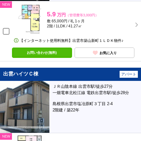
NEW
5.9
万円
（管理費等3,000円）
敷 65,000円 / 礼 1ヶ月
2階 / 1LDK / 41.27㎡
【インターネット使用料無料】出雲市築山新町１ＬＤＫ物件♪
お問い合わせ(無料)
お気に入り
出雲ハイツＣ棟
アパート
ＪＲ山陰本線 出雲市駅/徒歩27分
一畑電車北松江線 電鉄出雲市駅/徒歩28分
島根県出雲市塩冶原町３丁目 2-4
2階建 / 築22年
NEW