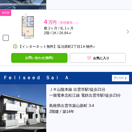
NEW
4
万円
（管理費等－）
敷 2ヶ月 / 礼 1ヶ月
2階 / 1K / 26.84㎡
【インターネット無料】塩冶原町2丁目1Ｋ物件♪
お問い合わせ(無料)
お気に入り
Ｆｅｌｉｓｅｅｄ Ｓａｉ Ａ
アパート
ＪＲ山陰本線 出雲市駅/徒歩21分
一畑電車北松江線 電鉄出雲市駅/徒歩23分
島根県出雲市築山新町 3-4
2階建 / 築14年