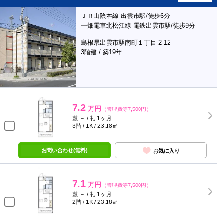
ＪＲ山陰本線 出雲市駅/徒歩6分
一畑電車北松江線 電鉄出雲市駅/徒歩9分
島根県出雲市駅南町１丁目 2-12
3階建 / 築19年
7.2
万円
（管理費等7,500円）
敷 － / 礼 1ヶ月
3階 / 1K / 23.18㎡
お問い合わせ(無料)
お気に入り
7.1
万円
（管理費等7,500円）
敷 － / 礼 1ヶ月
2階 / 1K / 23.18㎡