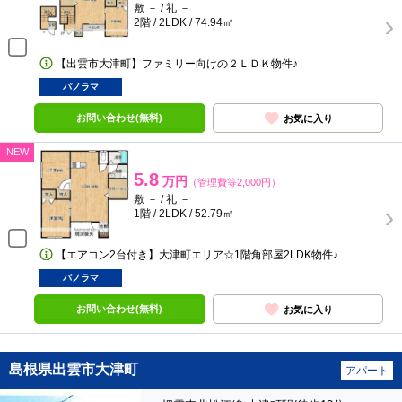
敷 － / 礼 －
2階 / 2LDK / 74.94㎡
【出雲市大津町】ファミリー向けの２ＬＤＫ物件♪
パノラマ
お問い合わせ(無料)
お気に入り
NEW
5.8
万円
（管理費等2,000円）
敷 － / 礼 －
1階 / 2LDK / 52.79㎡
【エアコン2台付き】大津町エリア☆1階角部屋2LDK物件♪
パノラマ
お問い合わせ(無料)
お気に入り
島根県出雲市大津町
アパート