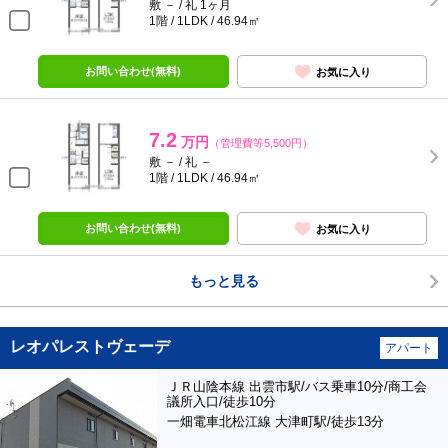
敷 － / 礼 1ヶ月
1階 / 1LDK / 46.94㎡
お問い合わせ(無料)
お気に入り
7.2
万円
（管理費等5,500円）
敷 － / 礼 －
1階 / 1LDK / 46.94㎡
お問い合わせ(無料)
お気に入り
もっと見る
レオパレストヴェーデ
アパート
ＪＲ山陰本線 出雲市駅/バス乗車10分/商工会
議所入口/徒歩10分
一畑電車北松江線 大津町駅/徒歩13分