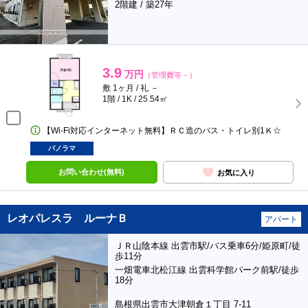
2階建 / 築27年
3.9
万円
（管理費等－）
敷 1ヶ月 / 礼 －
1階 / 1K / 25.54㎡
【Wi-Fi対応インターネット無料】ＲＣ造のバス・トイレ別1Ｋ☆
パノラマ
お問い合わせ(無料)
お気に入り
レオパレスラ ルーナＢ
アパート
ＪＲ山陰本線 出雲市駅/バス乗車6分/姫原町/徒
歩11分
一畑電車北松江線 出雲科学館パーク前駅/徒歩
18分
島根県出雲市大津朝倉１丁目 7-11