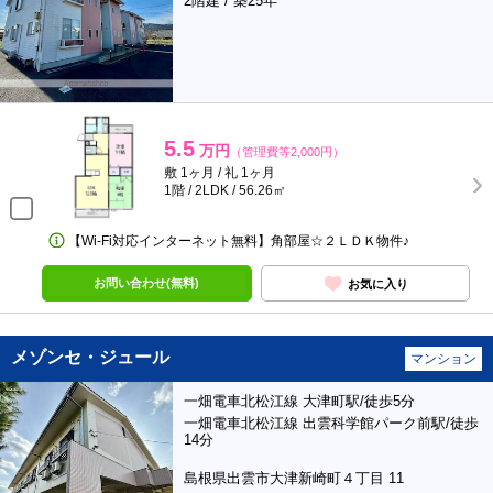
2階建 / 築25年
5.5
万円
（管理費等2,000円）
敷 1ヶ月 / 礼 1ヶ月
1階 / 2LDK / 56.26㎡
【Wi-Fi対応インターネット無料】角部屋☆２ＬＤＫ物件♪
お問い合わせ(無料)
お気に入り
メゾンセ・ジュール
マンション
一畑電車北松江線 大津町駅/徒歩5分
一畑電車北松江線 出雲科学館パーク前駅/徒歩
14分
島根県出雲市大津新崎町４丁目 11