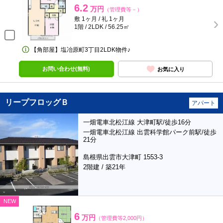
6.2
万円
（管理費等－）
敷 1ヶ月 / 礼 1ヶ月
1階 / 2LDK / 56.25㎡
【角部屋】塩冶原町3丁目2LDK物件♪
お問い合わせ(無料)
お気に入り
リープフロッグＢ
アパート
一畑電車北松江線 大津町駅/徒歩16分
一畑電車北松江線 出雲科学館パーク前駅/徒歩
21分
島根県出雲市大津町 1553-3
2階建 / 築21年
NEW
6
万円
（管理費等2,000円）