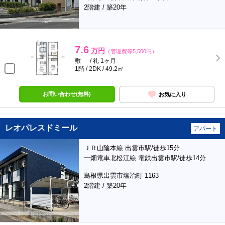
2階建 / 築20年
7.6
万円
（管理費等5,500円）
敷 － / 礼 1ヶ月
1階 / 2DK / 49.2㎡
お問い合わせ(無料)
お気に入り
レオパレスドミール
アパート
ＪＲ山陰本線 出雲市駅/徒歩15分
一畑電車北松江線 電鉄出雲市駅/徒歩14分
島根県出雲市塩冶町 1163
2階建 / 築20年