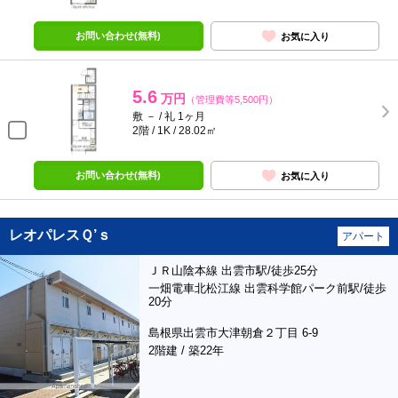
お問い合わせ(無料)
お気に入り
5.6
万円
（管理費等5,500円）
敷 － / 礼 1ヶ月
2階 / 1K / 28.02㎡
お問い合わせ(無料)
お気に入り
レオパレスＱ’ｓ
アパート
ＪＲ山陰本線 出雲市駅/徒歩25分
一畑電車北松江線 出雲科学館パーク前駅/徒歩
20分
島根県出雲市大津朝倉２丁目 6-9
2階建 / 築22年