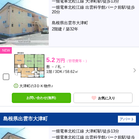
一畑電車北松江線 大津町駅/徒歩13分
一畑電車北松江線 出雲科学館パーク前駅/徒歩
20分
島根県出雲市大津町
2階建 / 築32年
NEW
5.2
万円
（管理費等－）
敷 － / 礼 －
1階 / 3DK / 58.62㎡
大津町の3ＤＫ物件♪
お問い合わせ(無料)
お気に入り
島根県出雲市大津町
アパート
一畑電車北松江線 大津町駅/徒歩13分
一畑電車北松江線 出雲科学館パーク前駅/徒歩