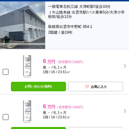
一畑電車北松江線 大津町駅/徒歩10分
ＪＲ山陰本線 出雲市駅/バス乗車5分/大津小学
校前/徒歩12分
島根県出雲市中野町 854-1
2階建 / 築19年
6
万円
（管理費等7,500円）
敷 － / 礼 1ヶ月
1階 / 1K / 23.61㎡
お問い合わせ(無料)
お気に入り
6
万円
（管理費等7,500円）
敷 － / 礼 1ヶ月
1階 / 1K / 23.61㎡