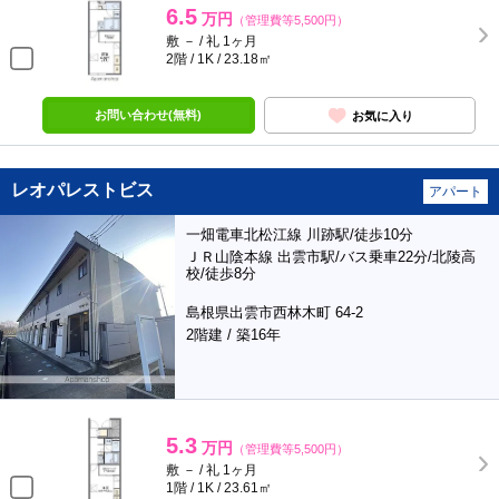
6.5
万円
（管理費等5,500円）
敷 － / 礼 1ヶ月
2階 / 1K / 23.18㎡
お問い合わせ(無料)
お気に入り
レオパレストビス
アパート
一畑電車北松江線 川跡駅/徒歩10分
ＪＲ山陰本線 出雲市駅/バス乗車22分/北陵高
校/徒歩8分
島根県出雲市西林木町 64-2
2階建 / 築16年
5.3
万円
（管理費等5,500円）
敷 － / 礼 1ヶ月
1階 / 1K / 23.61㎡