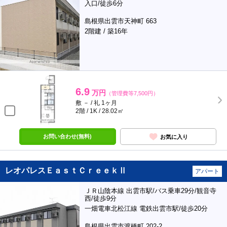
入口/徒歩6分
島根県出雲市天神町 663
2階建 / 築16年
6.9
万円
（管理費等7,500円）
敷 － / 礼 1ヶ月
2階 / 1K / 28.02㎡
お問い合わせ(無料)
お気に入り
レオパレスＥａｓｔＣｒｅｅｋⅡ
アパート
ＪＲ山陰本線 出雲市駅/バス乗車29分/観音寺
西/徒歩9分
一畑電車北松江線 電鉄出雲市駅/徒歩20分
島根県出雲市渡橋町 202-2