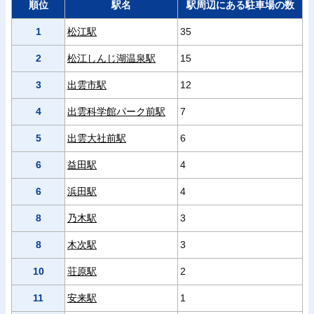
順位
駅名
駅周辺にある駐車場の数
1
松江駅
35
2
松江しんじ湖温泉駅
15
3
出雲市駅
12
4
出雲科学館パーク前駅
7
5
出雲大社前駅
6
6
益田駅
4
6
浜田駅
4
8
乃木駅
3
8
木次駅
3
10
荘原駅
2
11
安来駅
1