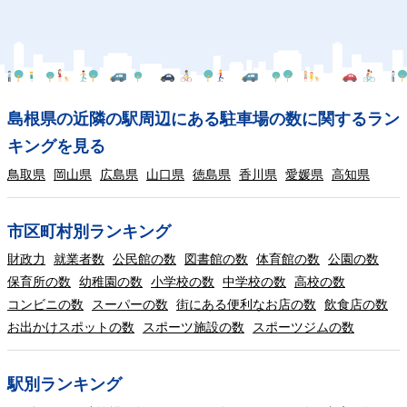
島根県の近隣の駅周辺にある駐車場の数に関するラン
キングを見る
鳥取県
岡山県
広島県
山口県
徳島県
香川県
愛媛県
高知県
市区町村別ランキング
財政力
就業者数
公民館の数
図書館の数
体育館の数
公園の数
保育所の数
幼稚園の数
小学校の数
中学校の数
高校の数
コンビニの数
スーパーの数
街にある便利なお店の数
飲食店の数
お出かけスポットの数
スポーツ施設の数
スポーツジムの数
駅別ランキング