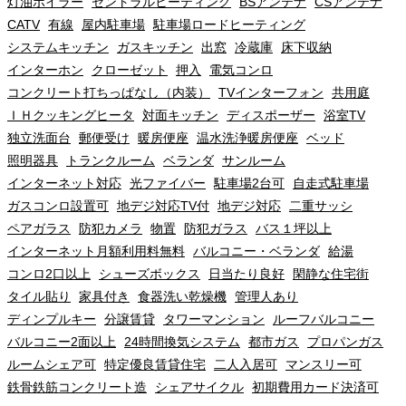
灯油ボイラー
セントラルヒーティング
BSアンテナ
CSアンテナ
CATV
有線
屋内駐車場
駐車場ロードヒーティング
システムキッチン
ガスキッチン
出窓
冷蔵庫
床下収納
インターホン
クローゼット
押入
電気コンロ
コンクリート打ちっぱなし（内装）
TVインターフォン
共用庭
ＩＨクッキングヒータ
対面キッチン
ディスポーザー
浴室TV
独立洗面台
郵便受け
暖房便座
温水洗浄暖房便座
ベッド
照明器具
トランクルーム
ベランダ
サンルーム
インターネット対応
光ファイバー
駐車場2台可
自走式駐車場
ガスコンロ設置可
地デジ対応TV付
地デジ対応
二重サッシ
ペアガラス
防犯カメラ
物置
防犯ガラス
バス１坪以上
インターネット月額利用料無料
バルコニー・ベランダ
給湯
コンロ2口以上
シューズボックス
日当たり良好
閑静な住宅街
タイル貼り
家具付き
食器洗い乾燥機
管理人あり
ディンプルキー
分譲賃貸
タワーマンション
ルーフバルコニー
バルコニー2面以上
24時間換気システム
都市ガス
プロパンガス
ルームシェア可
特定優良賃貸住宅
二人入居可
マンスリー可
鉄骨鉄筋コンクリート造
シェアサイクル
初期費用カード決済可