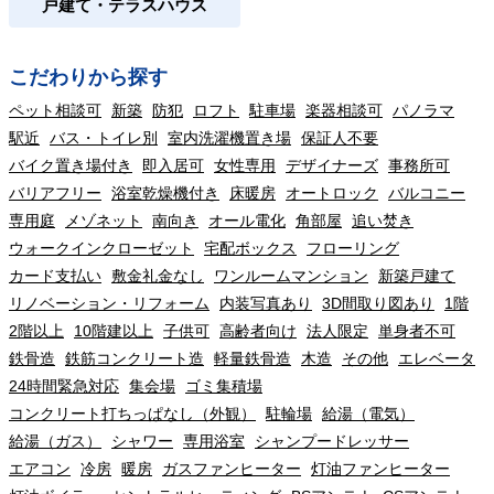
戸建て・テラスハウス
こだわりから探す
ペット相談可
新築
防犯
ロフト
駐車場
楽器相談可
パノラマ
駅近
バス・トイレ別
室内洗濯機置き場
保証人不要
バイク置き場付き
即入居可
女性専用
デザイナーズ
事務所可
バリアフリー
浴室乾燥機付き
床暖房
オートロック
バルコニー
専用庭
メゾネット
南向き
オール電化
角部屋
追い焚き
ウォークインクローゼット
宅配ボックス
フローリング
カード支払い
敷金礼金なし
ワンルームマンション
新築戸建て
リノベーション・リフォーム
内装写真あり
3D間取り図あり
1階
2階以上
10階建以上
子供可
高齢者向け
法人限定
単身者不可
鉄骨造
鉄筋コンクリート造
軽量鉄骨造
木造
その他
エレベータ
24時間緊急対応
集会場
ゴミ集積場
コンクリート打ちっぱなし（外観）
駐輪場
給湯（電気）
給湯（ガス）
シャワー
専用浴室
シャンプードレッサー
エアコン
冷房
暖房
ガスファンヒーター
灯油ファンヒーター