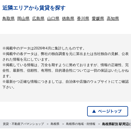
近隣エリアから賃貸を探す
鳥取県
岡山県
広島県
山口県
徳島県
香川県
愛媛県
高知県
※掲載中のデータは2026年4月に集計したものです。
※掲載中の各データは、弊社の独自調査を元に算出または当社独自の見解、公表
された情報を元にしています。
※掲載している情報は、万全を期すように努めておりますが、情報の正確性、完
全性、最新性、信頼性、有用性、目的適合性については一切の保証はいたしかね
ます。
※最新かつ正確な情報につきましては、自治体や店舗のウェブサイトにてご確認
下さい。
賃貸・不動産アパマンショップ
島根県
島根県の地域・街情報
島根県駅別 駅周辺