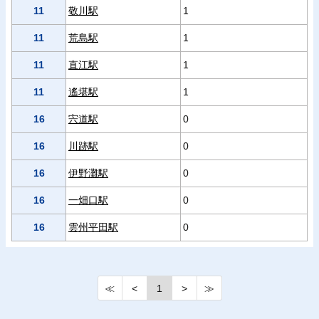
11
敬川駅
1
11
荒島駅
1
11
直江駅
1
11
遙堪駅
1
16
宍道駅
0
16
川跡駅
0
16
伊野灘駅
0
16
一畑口駅
0
16
雲州平田駅
0
≪
<
1
>
≫