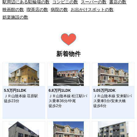
駅周辺にある駐輪場の数
コンビニの数
スーパーの数
書店の数
映画館の数
喫茶店の数
病院の数
お出かけスポットの数
娯楽施設の数
新着物件
5.5万円1LDK
6.8万円1LDK
5.05万円2DK
ＪＲ山陰本線 荘原駅
ＪＲ山陰本線 松江駅/バ
ＪＲ山陰本線 安来駅/バ
徒歩23分
ス乗車36分/中尾
ス乗車5分/安来大橋
徒歩2分
徒歩6分