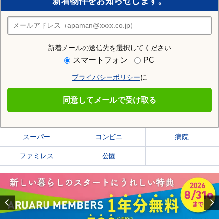
新着物件をお知らせします。
住みたい街の店舗を探す
店舗検索
新着メールの送信先を選択してください
住む街研究所で菊川市の情報を見る
スマートフォン
PC
プライバシーポリシー
に
菊川市
同意してメールで受け取る
菊川市の施設一覧
スーパー
コンビニ
病院
ファミレス
公園
Previous