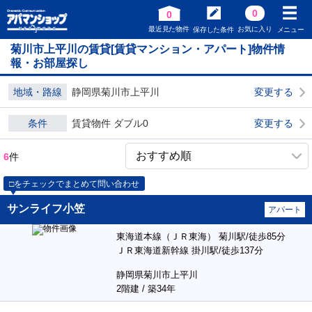
0
0
最近見た物件
お気に入り
保存した条件
メニュー
菊川市上平川の賃貸[賃貸マンション・アパート]物件情
報・お部屋探し
地域・路線
静岡県菊川市上平川
変更する
条件
賃貸物件 ダブル0
変更する
6
件
□をチェックでまとめて問い合わせ
サンライフ小笠
アパート
東海道本線（ＪＲ東海） 菊川駅/徒歩85分
ＪＲ東海道新幹線 掛川駅/徒歩137分
静岡県菊川市上平川
2階建 / 築34年