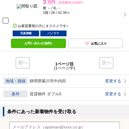
3
万円
（管理費等4,500円）
敷 － / 礼 －
1階 / 2K / 42.36㎡
お家賃重視の方にオススメです♪
写真満載
パノラマ
お問い合わせ(無料)
お気に入り
前へ
次へ
1ページ目
(1ページ中)
地域・路線
静岡県菊川市中内田
変更する
条件
賃貸物件 ダブル0
変更する
条件にあった新着物件を受け取る