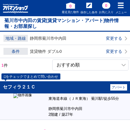
0
0
最近見た物件
お気に入り
保存した条件
メニュー
菊川市中内田の賃貸[賃貸マンション・アパート]物件情
報・お部屋探し
地域・路線
静岡県菊川市中内田
変更する
条件
賃貸物件 ダブル0
変更する
1
件
□をチェックでまとめて問い合わせ
セフィラ２１Ｃ
アパート
東海道本線（ＪＲ東海） 菊川駅/徒歩55分
静岡県菊川市中内田
2階建 / 築27年