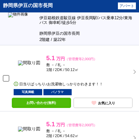
静岡県伊豆の国市長岡
アパート
伊豆箱根鉄道駿豆線 伊豆長岡駅/バス乗車12分/東海
バス 御幸町/徒歩5分
静岡県伊豆の国市長岡
2階建 / 築22年
5.1
万円
（管理費等2,000円）
敷 － / 礼 －
1階 / 2DK / 50.12㎡
日当りばっちり♪お洗濯物しっかりかわきます！！
写真満載
パノラマ
お問い合わせ(無料)
お気に入り
5.1
万円
（管理費等2,000円）
敷 － / 礼 －
2階 / 2DK / 54.62㎡