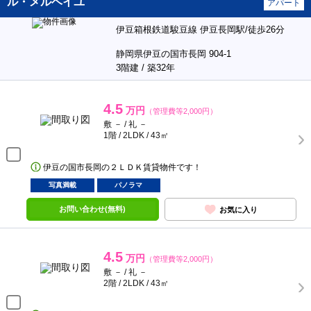
ル・メルベイユ
アパート
伊豆箱根鉄道駿豆線 伊豆長岡駅/徒歩26分
静岡県伊豆の国市長岡 904-1
3階建 / 築32年
4.5
万円
（管理費等2,000円）
敷 － / 礼 －
1階 / 2LDK / 43㎡
伊豆の国市長岡の２ＬＤＫ賃貸物件です！
写真満載
パノラマ
お問い合わせ(無料)
お気に入り
4.5
万円
（管理費等2,000円）
敷 － / 礼 －
2階 / 2LDK / 43㎡