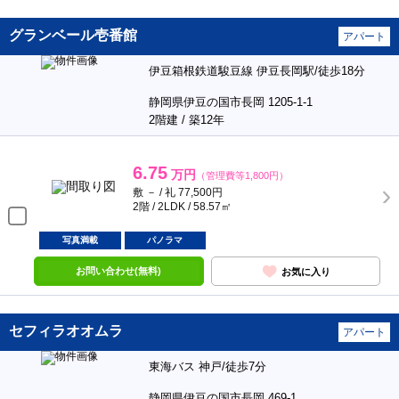
グランベール壱番館
アパート
伊豆箱根鉄道駿豆線 伊豆長岡駅/徒歩18分
静岡県伊豆の国市長岡 1205-1-1
2階建 / 築12年
6.75
万円
（管理費等1,800円）
敷 － / 礼 77,500円
2階 / 2LDK / 58.57㎡
写真満載
パノラマ
お問い合わせ(無料)
お気に入り
セフィラオオムラ
アパート
東海バス 神戸/徒歩7分
静岡県伊豆の国市長岡 469-1