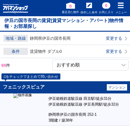
0
0
最近見た物件
お気に入り
保存した条件
メニュー
伊豆の国市長岡の賃貸[賃貸マンション・アパート]物件情
報・お部屋探し
地域・路線
静岡県伊豆の国市長岡
変更する
条件
賃貸物件 ダブル0
変更する
60
件
□をチェックでまとめて問い合わせ
フェニックスピュア
マンション
伊豆箱根鉄道駿豆線 田京駅/徒歩31分
伊豆箱根鉄道駿豆線 伊豆長岡駅/徒歩32分
静岡県伊豆の国市長岡 252-1
3階建 / 築38年