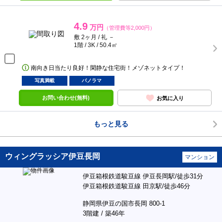
4.9
万円
（管理費等2,000円）
敷 2ヶ月 / 礼 －
1階 / 3K / 50.4㎡
南向き日当たり良好！閑静な住宅街！メゾネットタイプ！
写真満載
パノラマ
お問い合わせ(無料)
お気に入り
もっと見る
ウィングラッシア伊豆長岡
マンション
伊豆箱根鉄道駿豆線 伊豆長岡駅/徒歩31分
伊豆箱根鉄道駿豆線 田京駅/徒歩46分
静岡県伊豆の国市長岡 800-1
3階建 / 築46年