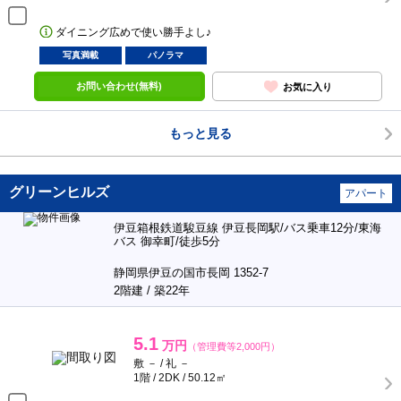
ダイニング広めで使い勝手よし♪
写真満載
パノラマ
お問い合わせ(無料)
お気に入り
もっと見る
グリーンヒルズ
アパート
伊豆箱根鉄道駿豆線 伊豆長岡駅/バス乗車12分/東海
バス 御幸町/徒歩5分
静岡県伊豆の国市長岡 1352-7
2階建 / 築22年
5.1
万円
（管理費等2,000円）
敷 － / 礼 －
1階 / 2DK / 50.12㎡