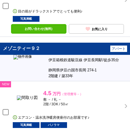
目の前がドラックストアでとっても便利♪
写真満載
お問い合わせ(無料)
お気に入り
メゾニティー９２
アパート
伊豆箱根鉄道駿豆線 伊豆長岡駅/徒歩35分
静岡県伊豆の国市長岡 274-1
2階建 / 築33年
NEW
4.5
万円
（管理費等－）
敷 － / 礼 －
2階 / 3DK / 50㎡
エアコン・温水洗浄暖房便座付のお部屋です♪
写真満載
パノラマ