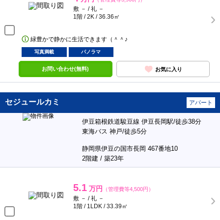
敷 － / 礼 －
1階 / 2K / 36.36㎡
緑豊かで静かに生活できます（＾＾♪
写真満載
パノラマ
お問い合わせ(無料)
お気に入り
セジュールカミ
アパート
伊豆箱根鉄道駿豆線 伊豆長岡駅/徒歩38分
東海バス 神戸/徒歩5分
静岡県伊豆の国市長岡 467番地10
2階建 / 築23年
5.1
万円
（管理費等4,500円）
敷 － / 礼 －
1階 / 1LDK / 33.39㎡