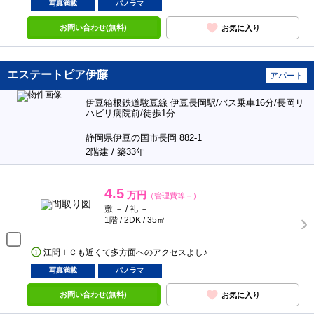
写真満載
パノラマ
お問い合わせ(無料)
お気に入り
エステートピア伊藤
アパート
伊豆箱根鉄道駿豆線 伊豆長岡駅/バス乗車16分/長岡リ
ハビリ病院前/徒歩1分
静岡県伊豆の国市長岡 882-1
2階建 / 築33年
4.5
万円
（管理費等－）
敷 － / 礼 －
1階 / 2DK / 35㎡
江間ＩＣも近くて多方面へのアクセスよし♪
写真満載
パノラマ
お問い合わせ(無料)
お気に入り