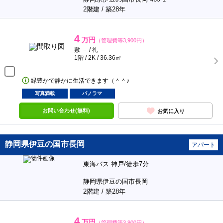
2階建 / 築28年
4
万円
（管理費等3,900円）
敷 － / 礼 －
1階 / 2K / 36.36㎡
緑豊かで静かに生活できます（＾＾♪
写真満載
パノラマ
お問い合わせ(無料)
お気に入り
静岡県伊豆の国市長岡
アパート
東海バス 神戸/徒歩7分
静岡県伊豆の国市長岡
2階建 / 築28年
4
万円
（管理費等3,900円）