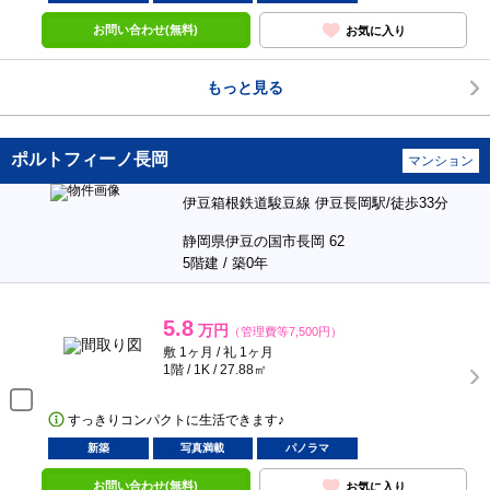
お問い合わせ(無料)
お気に入り
もっと見る
ポルトフィーノ長岡
マンション
伊豆箱根鉄道駿豆線 伊豆長岡駅/徒歩33分
静岡県伊豆の国市長岡 62
5階建 / 築0年
5.8
万円
（管理費等7,500円）
敷 1ヶ月 / 礼 1ヶ月
1階 / 1K / 27.88㎡
すっきりコンパクトに生活できます♪
新築
写真満載
パノラマ
お問い合わせ(無料)
お気に入り