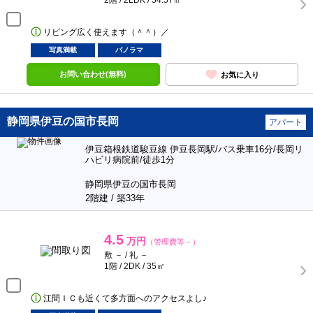
2階 / 2LDK / 54.57㎡
リビング広く使えます（＾＾）／
写真満載
パノラマ
お問い合わせ(無料)
お気に入り
静岡県伊豆の国市長岡
アパート
伊豆箱根鉄道駿豆線 伊豆長岡駅/バス乗車16分/長岡リ
ハビリ病院前/徒歩1分
静岡県伊豆の国市長岡
2階建 / 築33年
4.5
万円
（管理費等－）
敷 － / 礼 －
1階 / 2DK / 35㎡
江間ＩＣも近くて多方面へのアクセスよし♪