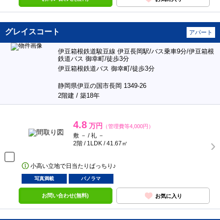
グレイスコート
アパート
伊豆箱根鉄道駿豆線 伊豆長岡駅/バス乗車9分/伊豆箱根
鉄道バス 御幸町/徒歩3分
伊豆箱根鉄道バス 御幸町/徒歩3分
静岡県伊豆の国市長岡 1349-26
2階建 / 築18年
4.8
万円
（管理費等4,000円）
敷 － / 礼 －
2階 / 1LDK / 41.67㎡
小高い立地で日当たりばっちり♪
写真満載
パノラマ
お問い合わせ(無料)
お気に入り