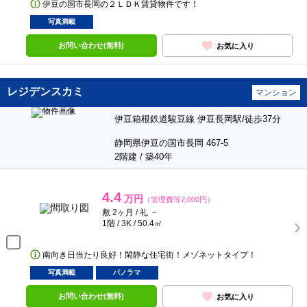
伊豆の国市長岡の２ＬＤＫ賃貸物件です！
写真満載
お問い合わせ(無料)
お気に入り
レジデンスカミ
マンション
伊豆箱根鉄道駿豆線 伊豆長岡駅/徒歩37分
静岡県伊豆の国市長岡 467-5
2階建 / 築40年
4.4
万円
（管理費等2,000円）
敷 2ヶ月 / 礼 －
1階 / 3K / 50.4㎡
南向き日当たり良好！閑静な住宅街！メゾネットタイプ！
写真満載
パノラマ
お問い合わせ(無料)
お気に入り