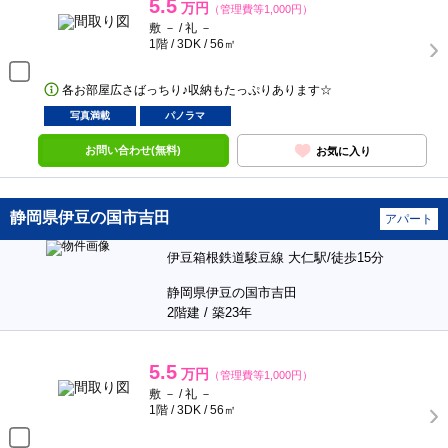
5.5
万円
（管理費等1,000円）
敷 － / 礼 －
1階 / 3DK / 56㎡
各お部屋広さばっちり♪収納もたっぷりあります☆
写真満載
パノラマ
お問い合わせ(無料)
お気に入り
静岡県伊豆の国市吉田
アパート
伊豆箱根鉄道駿豆線 大仁駅/徒歩15分
静岡県伊豆の国市吉田
2階建 / 築23年
5.5
万円
（管理費等1,000円）
敷 － / 礼 －
1階 / 3DK / 56㎡