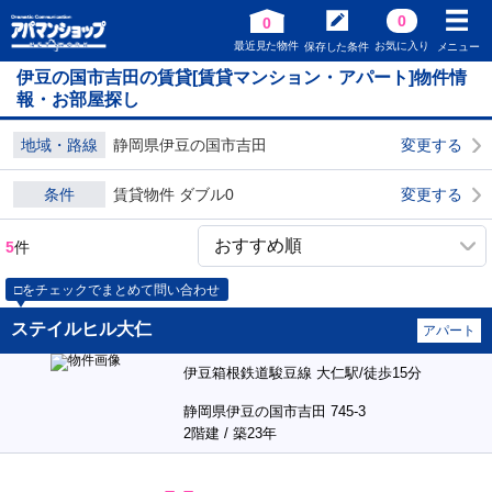
0
0
最近見た物件
お気に入り
保存した条件
メニュー
伊豆の国市吉田の賃貸[賃貸マンション・アパート]物件情
報・お部屋探し
地域・路線
静岡県伊豆の国市吉田
変更する
条件
賃貸物件 ダブル0
変更する
5
件
□をチェックでまとめて問い合わせ
ステイルヒル大仁
アパート
伊豆箱根鉄道駿豆線 大仁駅/徒歩15分
静岡県伊豆の国市吉田 745-3
2階建 / 築23年