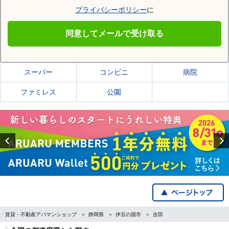
プライバシーポリシー
に
伊豆の国市
同意してメールで受け取る
伊豆の国市の施設一覧
スーパー
コンビニ
病院
ファミレス
公園
Previous
賃貸・不動産アパマンショップ
静岡県
伊豆の国市
吉田