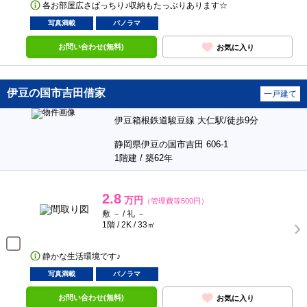
各お部屋広さばっちり♪収納もたっぷりあります☆
写真満載
パノラマ
お問い合わせ(無料)
お気に入り
伊豆の国市吉田借家
一戸建て
伊豆箱根鉄道駿豆線 大仁駅/徒歩9分
静岡県伊豆の国市吉田 606-1
1階建 / 築62年
2.8
万円
（管理費等500円）
敷 － / 礼 －
1階 / 2K / 33㎡
静かな生活環境です♪
写真満載
パノラマ
お問い合わせ(無料)
お気に入り