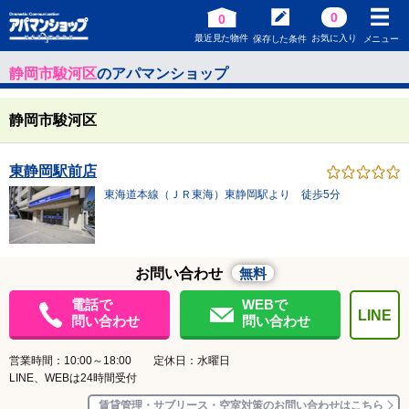
0
0
最近見た物件
お気に入り
保存した条件
メニュー
静岡市駿河区
のアパマンショップ
静岡市駿河区
東静岡駅前店
東海道本線（ＪＲ東海）東静岡駅より 徒歩5分
お問い合わせ
無料
電話で
WEBで
LINE
問い合わせ
問い合わせ
営業時間：10:00～18:00 定休日：水曜日
LINE、WEBは24時間受付
賃貸管理・サブリース・空室対策のお問い合わせはこちら