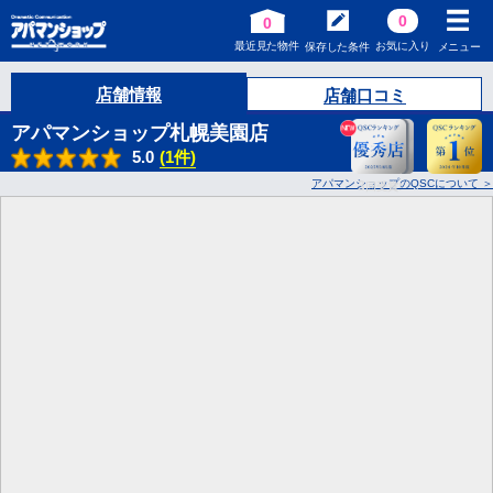
0
0
最近見た物件
お気に入り
保存した条件
メニュー
店舗情報
店舗口コミ
アパマンショップ札幌美園店
5.0
(1件)
アパマンショップのQSCについて
3
回受賞!