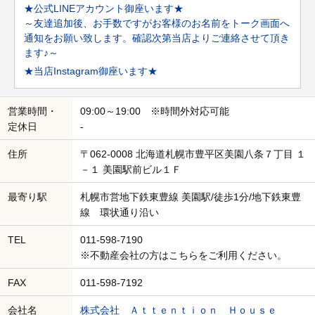
★公式LINEアカウント御座います★
～友達追加後、お手数ですがお客様のお名前をトーク画面へ
通知をお願い致します。確認次第当店よりご連絡させて頂き
ます♪～
★当店Instagram御座います★
営業時間・
09:00～19:00 ※時間外対応可能
定休日
-
住所
〒062-0008 北海道札幌市豊平区美園八条７丁目 １
－１ 美園駅前ビル１Ｆ
最寄り駅
札幌市営地下鉄東豊線 美園駅/徒歩1分/地下鉄東豊
線 環状通り沿い
TEL
011-598-7190
※不動産会社の方はこちらをご利用ください。
FAX
011-598-7192
会社名
株式会社 Ａｔｔｅｎｔｉｏｎ Ｈｏｕｓｅ