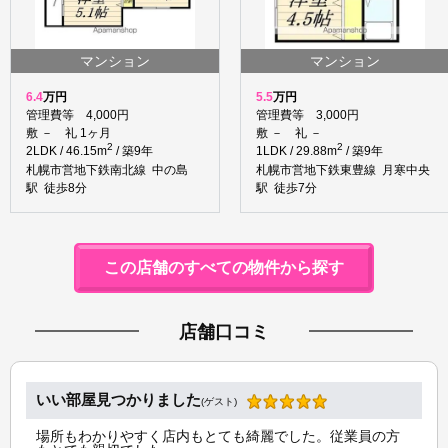
マンション
マンション
6.4
万円
5.5
万円
管理費等 4,000円
管理費等 3,000円
敷 － 礼 1ヶ月
敷 － 礼 －
2
2
2LDK / 46.15m
/ 築9年
1LDK / 29.88m
/ 築9年
札幌市営地下鉄南北線 中の島
札幌市営地下鉄東豊線 月寒中央
駅 徒歩8分
駅 徒歩7分
この店舗のすべての物件から探す
店舗口コミ
いい部屋見つかりました
(ゲスト)
場所もわかりやすく店内もとても綺麗でした。従業員の方