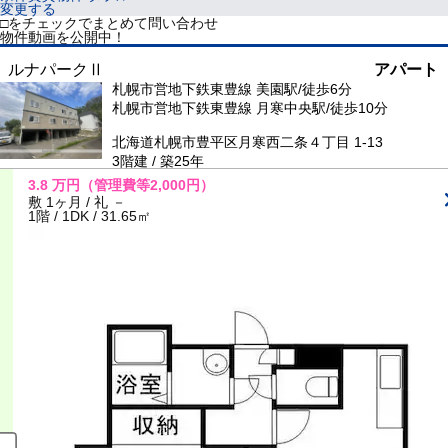
変更する
□をチェックでまとめて問い合わせ
物件動画を公開中！
ルナパークⅡ
アパート
札幌市営地下鉄東豊線 美園駅/徒歩6分
札幌市営地下鉄東豊線 月寒中央駅/徒歩10分
北海道札幌市豊平区月寒西二条４丁目 1-13
3階建 / 築25年
3.8
万円
（管理費等2,000円）
敷 1ヶ月 / 礼 －
1階 / 1DK / 31.65㎡