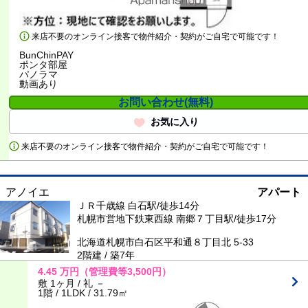
来店不要のオンライン接客で物件紹介・契約がご自宅で可能です！
BunChinPAY
ポンタ部屋
パノラマ
動画あり
お問い合わせ(無料)
お気に入り
来店不要のオンライン接客で物件紹介・契約がご自宅で可能です！
アノイエ
アパート
ＪＲ千歳線 白石駅/徒歩14分
札幌市営地下鉄東西線 南郷７丁目駅/徒歩17分
北海道札幌市白石区平和通８丁目北 5-33
2階建 / 築7年
4.45
万円
（管理費等3,500円）
敷 1ヶ月 / 礼 －
1階 / 1LDK / 31.79㎡