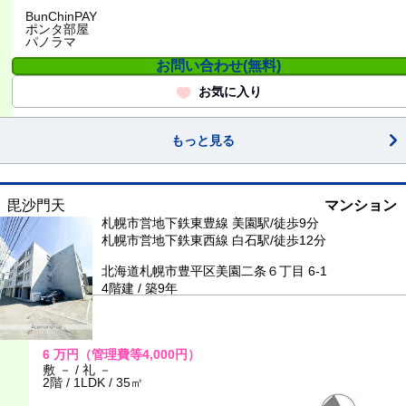
BunChinPAY
ポンタ部屋
パノラマ
お問い合わせ(無料)
お気に入り
もっと見る
毘沙門天
マンション
札幌市営地下鉄東豊線 美園駅/徒歩9分
札幌市営地下鉄東西線 白石駅/徒歩12分
北海道札幌市豊平区美園二条６丁目 6-1
4階建 / 築9年
6
万円
（管理費等4,000円）
敷 － / 礼 －
2階 / 1LDK / 35㎡