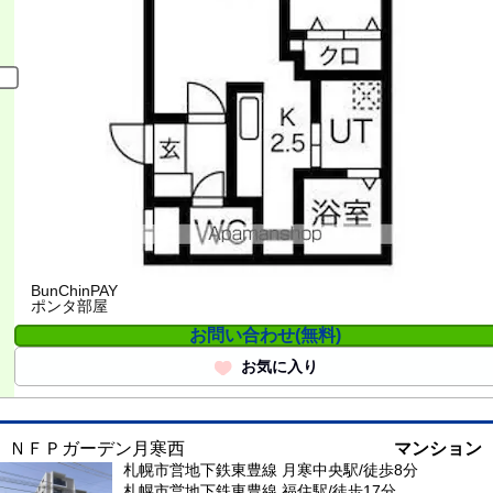
BunChinPAY
ポンタ部屋
お問い合わせ(無料)
お気に入り
ＮＦＰガーデン月寒西
マンション
札幌市営地下鉄東豊線 月寒中央駅/徒歩8分
札幌市営地下鉄東豊線 福住駅/徒歩17分