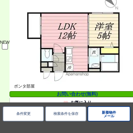
NEW
ポンタ部屋
お問い合わせ(無料)
お気に入り
新着物件
条件変更
検索条件を保存
8.8
万円
（管理費等4,000円）
メール
敷 － / 礼 －
3階 / 2LDK / 53.63㎡