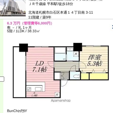
ＪＲ千歳線 平和駅/徒歩18分
北海道札幌市白石区本通１４丁目南 3-11
11階建 / 築9年
6.3
万円
（管理費等6,000円）
敷 － / 礼 1ヶ月
5階 / 1LDK / 38.33㎡
BunChinPAY