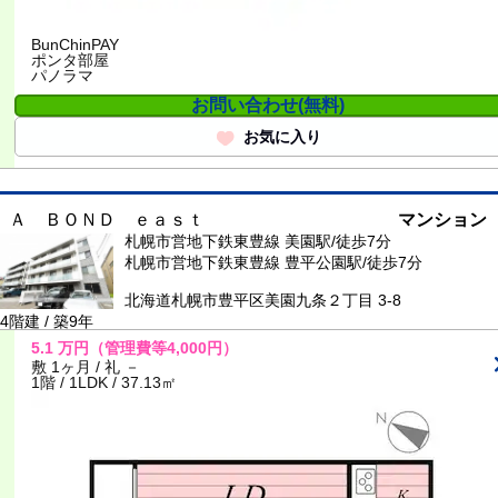
BunChinPAY
ポンタ部屋
パノラマ
お問い合わせ(無料)
お気に入り
Ａ ＢＯＮＤ ｅａｓｔ
マンション
札幌市営地下鉄東豊線 美園駅/徒歩7分
札幌市営地下鉄東豊線 豊平公園駅/徒歩7分
北海道札幌市豊平区美園九条２丁目 3-8
4階建 / 築9年
5.1
万円
（管理費等4,000円）
敷 1ヶ月 / 礼 －
1階 / 1LDK / 37.13㎡