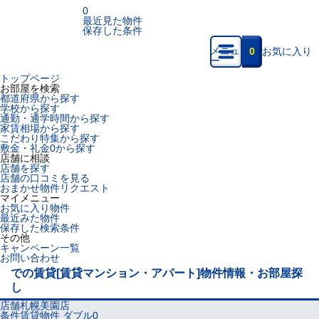
0
最近見た物件
保存した条件
メニュ
0
お気に入り
ー
トップページ
お部屋を検索
都道府県から探す
学校から探す
通勤・通学時間から探す
家賃相場から探す
こだわり特集から探す
敷金・礼金0から探す
店舗に相談
店舗を探す
店舗の口コミを見る
おまかせ物件リクエスト
マイメニュー
お気に入り物件
最近みた物件
保存した検索条件
その他
キャンペーン一覧
お問い合わせ
での賃貸[賃貸マンション・アパート]物件情報・お部屋探
し
店舗
札幌美園店
条件
賃貸物件 ダブル0