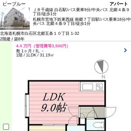
ビーブルー
アパート
ＪＲ千歳線 白石駅/バス乗車9分/中央バス 北郷４条９
丁目/徒歩1分
札幌市営地下鉄東西線 南郷７丁目駅/バス乗車18分/中
央バス 北郷４条９丁目/徒歩1分
北海道札幌市白石区北郷五条１０丁目 1-32
2階建 / 築8年
4.4
万円
（管理費等3,500円）
敷 1ヶ月 / 礼 －
1階 / 1LDK / 31.19㎡