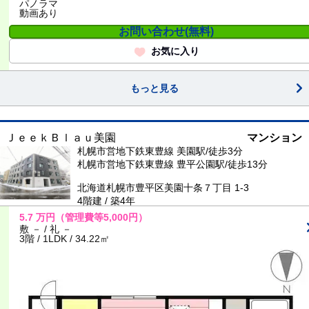
パノラマ
動画あり
お問い合わせ(無料)
お気に入り
もっと見る
ＪｅｅｋＢｌａｕ美園
マンション
札幌市営地下鉄東豊線 美園駅/徒歩3分
札幌市営地下鉄東豊線 豊平公園駅/徒歩13分
北海道札幌市豊平区美園十条７丁目 1-3
4階建 / 築4年
5.7
万円
（管理費等5,000円）
敷 － / 礼 －
3階 / 1LDK / 34.22㎡