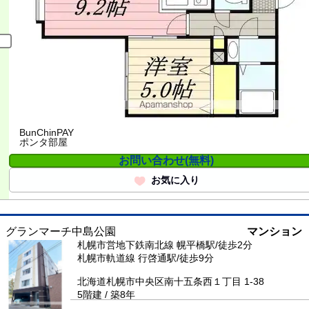
BunChinPAY
ポンタ部屋
お問い合わせ(無料)
お気に入り
グランマーチ中島公園
マンション
札幌市営地下鉄南北線 幌平橋駅/徒歩2分
札幌市軌道線 行啓通駅/徒歩9分
北海道札幌市中央区南十五条西１丁目 1-38
5階建 / 築8年