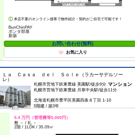
来店不要のオンライン接客で物件紹介・契約がご自宅で可能です！
BunChinPAY
ポンタ部屋
新築
お問い合わせ(無料)
お気に入り
Ｌａ Ｃａｓａ ｄｅｌ Ｓｏｌｅ（ラカーサデルソー
レ）
札幌市営地下鉄東豊線 美園駅/徒歩9分
マンション
札幌市営地下鉄東豊線 月寒中央駅/徒歩11分
北海道札幌市豊平区美園四条８丁目 1-10
5階建 / 築3年
5.4
万円
（管理費等5,000円）
敷 － / 礼 －
2階 / 1LDK / 35.09㎡