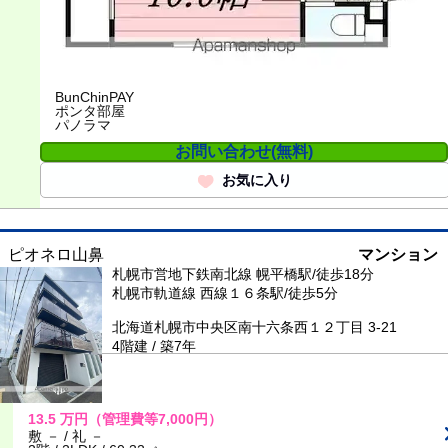
BunChinPAY
ポンタ部屋
パノラマ
お問い合わせ(無料)
お気に入り
ピオネロ山鼻
マンション
札幌市営地下鉄南北線 幌平橋駅/徒歩18分
札幌市軌道線 西線１６条駅/徒歩5分
北海道札幌市中央区南十六条西１２丁目 3-21
4階建 / 築7年
13.5
万円
（管理費等7,000円）
敷 － / 礼 －