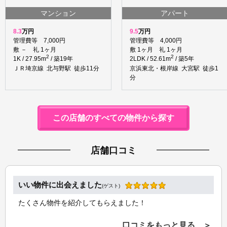
マンション
アパート
8.3
万円
9.5
万円
管理費等 7,000円
管理費等 4,000円
敷 － 礼 1ヶ月
敷 1ヶ月 礼 1ヶ月
2
2
1K / 27.95m
/ 築19年
2LDK / 52.61m
/ 築5年
ＪＲ埼京線 北与野駅 徒歩11分
京浜東北・根岸線 大宮駅 徒歩1
分
この店舗のすべての物件から探す
店舗口コミ
いい物件に出会えました
(ゲスト)
たくさん物件を紹介してもらえました！
口コミをもっと見る ＞