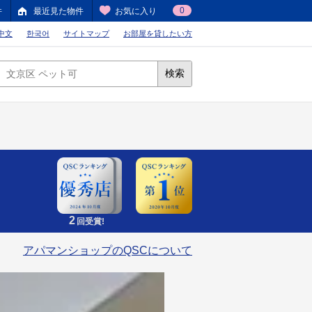
0
件
最近見た物件
お気に入り
中文
한국어
サイトマップ
お部屋を貸したい方
検索
2
回受賞!
アパマンショップのQSCについて