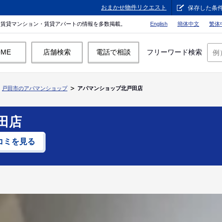
おまかせ物件リクエスト
保存した条
。賃貸マンション・賃貸アパートの情報を多数掲載。
English
簡体中文
繁体
OME
店舗検索
電話で相談
フリーワード検索
戸田市のアパマンショップ
アパマンショップ北戸田店
田店
コミを見る