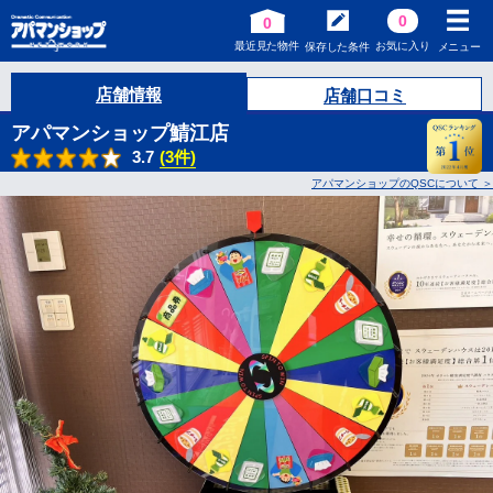
0
0
最近見た物件
お気に入り
保存した条件
メニュー
店舗情報
店舗口コミ
アパマンショップ鯖江店
3.7
(3件)
アパマンショップのQSCについて