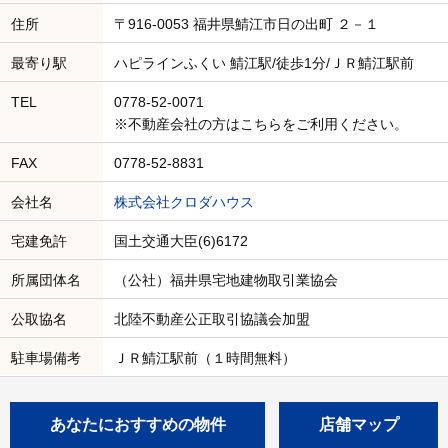
住所
〒916-0053 福井県鯖江市日の出町 ２－１
最寄り駅
ハピラインふくい 鯖江駅/徒歩1分/ＪＲ鯖江駅前
TEL
0778-52-0071
※不動産会社の方はこちらをご利用ください。
FAX
0778-52-8831
会社名
株式会社クロダハウス
宅建免許
国土交通大臣(6)6172
所属団体名
（公社）福井県宅地建物取引業協会
公取協名
北陸不動産公正取引協議会加盟
駐車場備考
ＪＲ鯖江駅前（１時間無料）
あなたにおすすめの物件
店舗マップ