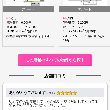
アパート
アパート
6.5
万円
4.6
万円
管理費等 6,000円
管理費等 2,200円
敷 30,000円 礼 70,000円
敷 － 礼 1ヶ月
2
2
1LDK / 45.5m
/ 築12年
1LDK / 44.71m
/ 築29年
福井鉄道福武線 水落駅 徒歩4分
ハピラインふくい 鯖江駅 徒歩
17分
この店舗のすべての物件から探す
店舗口コミ
ありがとうございます
(ゲスト)
初めてのお部屋探しでしたが親切丁寧に対応してくれて希
望以上の部屋を見つけてくれました。