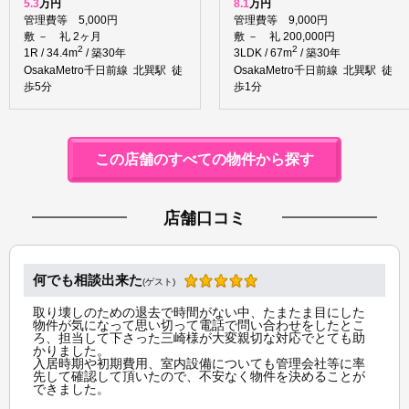
5.3
万円
8.1
万円
管理費等 5,000円
管理費等 9,000円
敷 － 礼 2ヶ月
敷 － 礼 200,000円
2
2
1R / 34.4m
/ 築30年
3LDK / 67m
/ 築30年
OsakaMetro千日前線 北巽駅 徒
OsakaMetro千日前線 北巽駅 徒
歩5分
歩1分
この店舗のすべての物件から探す
店舗口コミ
何でも相談出来た
(ゲスト)
取り壊しのための退去で時間がない中、たまたま目にした
物件が気になって思い切って電話で問い合わせをしたとこ
ろ、担当して下さった三崎様が大変親切な対応でとても助
かりました。
入居時期や初期費用、室内設備についても管理会社等に率
先して確認して頂いたので、不安なく物件を決めることが
できました。