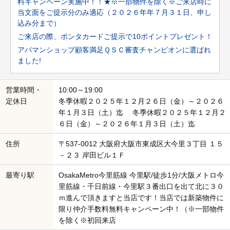
料キャンペーン実施中！！★※一部物件を除く※ご来店時に
当文面をご提示分のみ適応（２０２６年年７月３１日、申し
込み分まで）
ご来店の際、ポンタカードご提示で10ポイントプレゼント！
アパマンショップ顧客満足ＱＳＣ審査チャンピオンに選ばれ
ました!
営業時間・
10:00～19:00
定休日
冬季休暇２０２５年１２月２６日（金）～２０２６
年１月３日（土）迄 冬季休暇２０２５年１２月２
６日（金）～２０２６年１月３日（土）迄
住所
〒537-0012 大阪府大阪市東成区大今里３丁目 １５
－２３ 岸田ビル１Ｆ
最寄り駅
OsakaMetro今里筋線 今里駅/徒歩1分/大阪メトロ今
里筋線・千日前線・今里駅３番出口を出て北に３０
ｍ進んで頂きますと当店です！当店では新築物件に
限り仲介手数料無料キャンペーン中！（※一部物件
を除く※初回来店