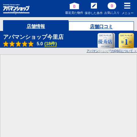
0
0
最近見た物件
お気に入り
保存した条件
メニュー
店舗情報
店舗口コミ
アパマンショップ今里店
5.0
(18件)
アパマンショップのQSCについて
2
回受賞!