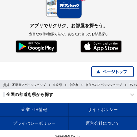
アプリでサクサク、お部屋を探そう。
豊富な物件×検索方法で、あなたに合ったお部屋探し
賃貸・不動産アパマンショップ
奈良県
奈良市
奈良市のアパマンショップ
アパ
全国の都道府県から探す
企業・IR情報
サイトポリシー
プライバシーポリシー
運営会社について
©APAMAN Co.,Ltd.