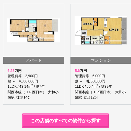
アパート
マンション
6.25
万円
5.6
万円
管理費等 2,900円
管理費等 6,000円
敷 － 礼 80,000円
敷 － 礼 50,000円
2
2
1LDK / 43.14m
/ 築7年
1LDK / 50.4m
/ 築39年
関西本線（ＪＲ西日本） 大和小
関西本線（ＪＲ西日本） 大和小
泉駅 徒歩14分
泉駅 徒歩12分
この店舗のすべての物件から探す