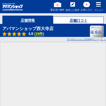
0
0
最近見た物件
お気に入り
保存した条件
メニュー
店舗情報
店舗口コミ
アパマンショップ西大寺店
4.8
(19件)
アパマンショップのQSCについて
3
回受賞!