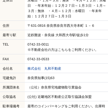
定休日
水曜日 ・１月～３月：無休 ・４月～１２月：水曜
日 ・年末年始：１２月２７日～１月３日 ・１月～
３月：無休 ・４月～１２月：水曜日 ・年末年
始：１２月２７日～１月３日
住所
〒631-0816 奈良県奈良市西大寺本町 １－６
最寄り駅
近鉄難波・奈良線 大和西大寺駅/徒歩1分
TEL
0742-33-0011
※不動産会社の方はこちらをご利用ください。
FAX
0742-33-0533
会社名
株式会社 丸和不動産
宅建免許
奈良県知事(15)63
所属団体名
（公社）奈良県宅地建物取引業協会
公取協名
(公社) 近畿地区不動産公正取引協議会加盟
駐車場備考
最寄のコインパーキングをご利用ください。出庫時