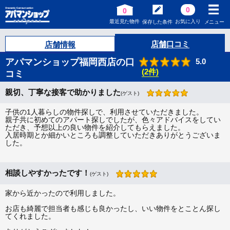
0
0
最近見た物件
お気に入り
保存した条件
メニュー
店舗口コミ
店舗情報
アパマンショップ福岡西店の口
5.0
(2件)
コミ
親切、丁寧な接客で助かりました
(ゲスト)
子供の1人暮らしの物件探しで、利用させていただきました。
親子共に初めてのアパート探しでしたが、色々アドバイスをしてい
ただき、予想以上の良い物件を紹介してもらえました。
入居時期とか細かいところも調整していただきありがとうございま
した。
相談しやすかったです！
(ゲスト)
家から近かったので利用しました。
お店も綺麗で担当者も感じも良かったし、いい物件をとことん探し
てくれました。