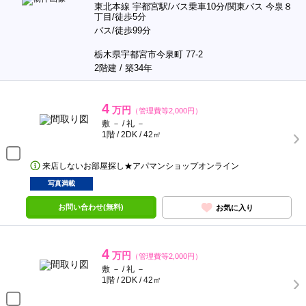
東北本線 宇都宮駅/バス乗車10分/関東バス 今泉８
丁目/徒歩5分
バス/徒歩99分
栃木県宇都宮市今泉町 77-2
2階建 / 築34年
4
万円
（管理費等2,000円）
敷 － / 礼 －
1階 / 2DK / 42㎡
来店しないお部屋探し★アパマンショップオンライン
写真満載
お問い合わせ(無料)
お気に入り
4
万円
（管理費等2,000円）
敷 － / 礼 －
1階 / 2DK / 42㎡