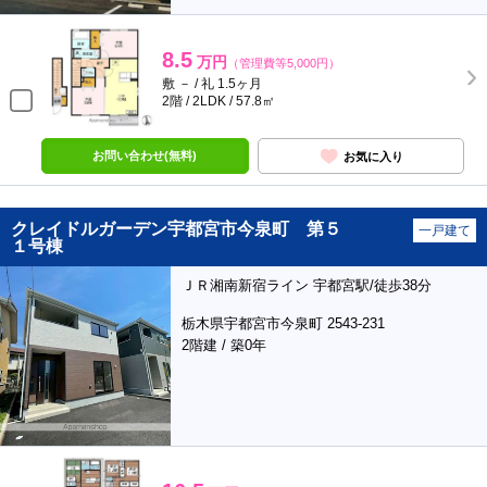
8.5
万円
（管理費等5,000円）
敷 － / 礼 1.5ヶ月
2階 / 2LDK / 57.8㎡
お問い合わせ(無料)
お気に入り
クレイドルガーデン宇都宮市今泉町 第５
一戸建て
１号棟
ＪＲ湘南新宿ライン 宇都宮駅/徒歩38分
栃木県宇都宮市今泉町 2543-231
2階建 / 築0年