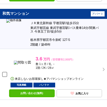
和気マンション
アパート
ＪＲ東北新幹線 宇都宮駅/徒歩15分
東武宇都宮線 東武宇都宮駅/バス乗車14分/関東バ
ス 今泉五丁目/徒歩5分
栃木県宇都宮市今泉町 127-5
2階建 / 築48年
3.6
万円
（管理費等2,000円）
敷 1ヶ月 / 礼 －
1階 / 2K / 28㎡
来店しないお部屋探し★アパマンショップオンライン
写真満載
パノラマ
お問い合わせ(無料)
お気に入り