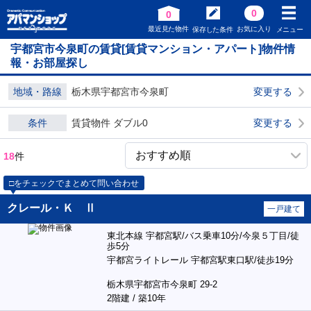
0
0
最近見た物件
お気に入り
保存した条件
メニュー
宇都宮市今泉町の賃貸[賃貸マンション・アパート]物件情
報・お部屋探し
地域・路線
栃木県宇都宮市今泉町
変更する
条件
賃貸物件 ダブル0
変更する
18
件
□をチェックでまとめて問い合わせ
クレール・Ｋ Ⅱ
一戸建て
東北本線 宇都宮駅/バス乗車10分/今泉５丁目/徒
歩5分
宇都宮ライトレール 宇都宮駅東口駅/徒歩19分
栃木県宇都宮市今泉町 29-2
2階建 / 築10年