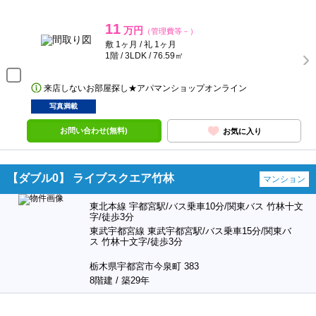
11
万円
（管理費等－）
敷 1ヶ月 / 礼 1ヶ月
1階 / 3LDK / 76.59㎡
来店しないお部屋探し★アパマンショップオンライン
写真満載
お問い合わせ(無料)
お気に入り
【ダブル0】 ライブスクエア竹林
マンション
東北本線 宇都宮駅/バス乗車10分/関東バス 竹林十文
字/徒歩3分
東武宇都宮線 東武宇都宮駅/バス乗車15分/関東バ
ス 竹林十文字/徒歩3分
栃木県宇都宮市今泉町 383
8階建 / 築29年