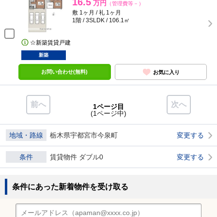
16.5
万円
（管理費等－）
敷 1ヶ月 / 礼 1ヶ月
1階 / 3SLDK / 106.1㎡
☆新築賃貸戸建
新築
お問い合わせ(無料)
お気に入り
前へ
次へ
1ページ目
(1ページ中)
地域・路線
栃木県宇都宮市今泉町
変更する
条件
賃貸物件 ダブル0
変更する
条件にあった新着物件を受け取る