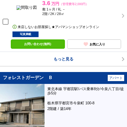
3.6
万円
（管理費等2,000円）
敷 1ヶ月 / 礼 －
2階 / 2K / 28㎡
来店しないお部屋探し★アパマンショップオンライン
写真満載
お問い合わせ(無料)
お気に入り
もっと見る
フォレストガーデン Ｂ
アパート
東北本線 宇都宮駅/バス乗車8分/今泉八丁目/徒
歩5分
栃木県宇都宮市今泉町 100-8
2階建 / 築14年