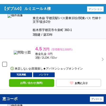
【ダブル0】 ルミエールＡ棟
マンション
東北本線 宇都宮駅/バス乗車10分/関東バス 竹林十
文字/徒歩2分
栃木県宇都宮市今泉町 360-1
3階建 / 築33年
4.5
万円
（管理費等2,000円）
敷金礼金 :
0
円
3階 / 2LDK / 53㎡
来店しないお部屋探し★アパマンショップオンライン
写真満載
パノラマ
お問い合わせ(無料)
お気に入り
恵コーポ
アパート