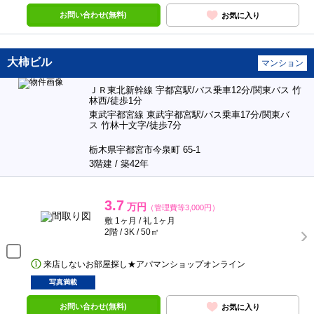
お問い合わせ(無料)
お気に入り
大柿ビル
マンション
ＪＲ東北新幹線 宇都宮駅/バス乗車12分/関東バス 竹
林西/徒歩1分
東武宇都宮線 東武宇都宮駅/バス乗車17分/関東バ
ス 竹林十文字/徒歩7分
栃木県宇都宮市今泉町 65-1
3階建 / 築42年
3.7
万円
（管理費等3,000円）
敷 1ヶ月 / 礼 1ヶ月
2階 / 3K / 50㎡
来店しないお部屋探し★アパマンショップオンライン
写真満載
お問い合わせ(無料)
お気に入り