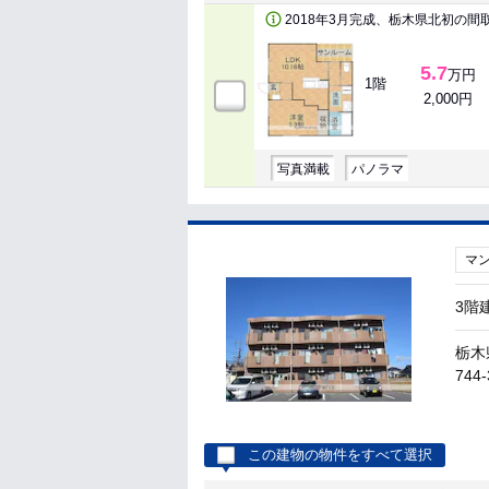
2018年3月完成、栃木県北初の間
5.7
万円
1階
2,000円
写真満載
パノラマ
マ
3階
栃木
744-
この建物の物件をすべて選択