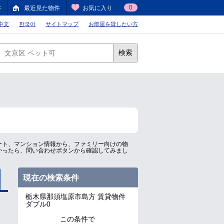
0
件
最近見た物件
お気に入り
中文
한국어
サイトマップ
お部屋を貸したい方
検索
ート、マンション情報から、ファミリー向けの物
かったら、問い合わせボタンから確認してみまし
現在の検索条件
栃木県那須塩原市島方
賃貸物件
ダブル0
この条件で