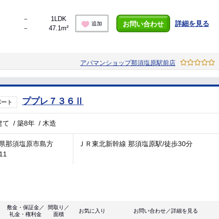
－
1LDK
詳細を見る
お問い合わせ
追加
－
47.1m²
アパマンショップ那須塩原駅前店
ププレ７３６Ⅱ
パート
建て
/
築8年
/
木造
県那須塩原市島方
ＪＲ東北新幹線 那須塩原駅/徒歩30分
11
敷金・保証金／
間取り／
お気に入り
お問い合わせ／詳細を見る
礼金・権利金
面積