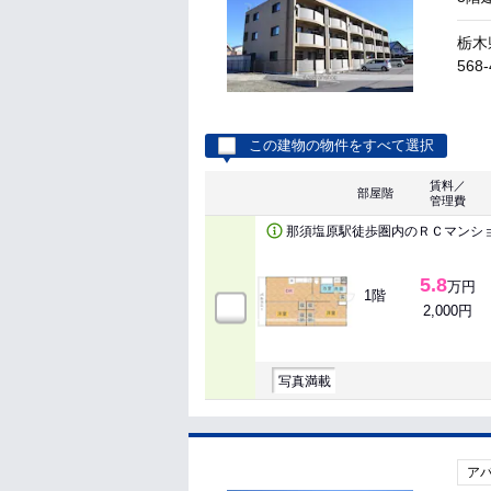
栃木
568-
この建物の物件をすべて選択
賃料／
部屋階
管理費
那須塩原駅徒歩圏内のＲＣマンシ
5.8
万円
1階
2,000円
写真満載
ア