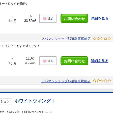
オートロック付物件♪
－
1K
詳細を見る
お問い合わせ
追加
1ヶ月
33.52m²
アパマンショップ那須塩原駅前店
ン！コンビニもすぐ近くです♪
－
1LDK
詳細を見る
お問い合わせ
追加
1ヶ月
45.9m²
アパマンショップ那須塩原駅前店
ホワイトウィングⅠ
ンション
建て
/
築22年
/
鉄筋コンクリート