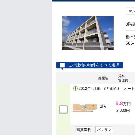
マ
3階
栃木
586-
この建物の物件をすべて選択
賃料／
部屋階
管理費
2012年4月築、3Ｆ建ＭＳ！オー
5.8
万円
1階
2,000円
写真満載
パノラマ