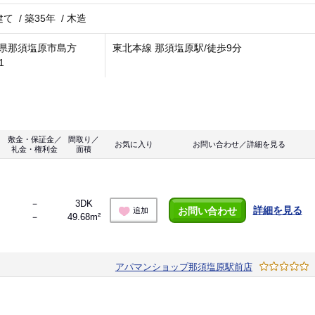
建て
/
築35年
/
木造
県那須塩原市島方
東北本線 那須塩原駅/徒歩9分
1
敷金・保証金／
間取り／
お気に入り
お問い合わせ／詳細を見る
礼金・権利金
面積
－
3DK
詳細を見る
お問い合わせ
追加
－
49.68m²
アパマンショップ那須塩原駅前店