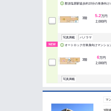
那須塩原駅徒歩約10分の単身向け
5.2
万円
3階
2,000円
写真満載
パノラマ
NEW
オートロック付単身向けマンショ
6
万円
3階
2,000円
写真満載
マ
3階