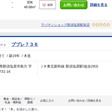
－
3DK
詳細を見る
お問い合わせ
追加
－
49.68m²
アパマンショップ那須塩原駅前店
ププレ７３６
パート
建て
/
築19年
/
木造
県那須塩原市島方 字
ＪＲ東北新幹線 那須塩原駅/徒歩28分
31-16
敷金・保証金／
間取り／
お気に入り
お問い合わせ／詳細を見る
礼金・権利金
面積
ます！『木』を活かした造り。