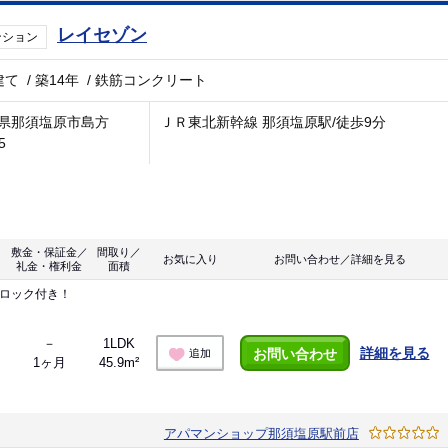
レイセゾン
ンション
建て
/
築14年
/
鉄筋コンクリート
県那須塩原市島方
ＪＲ東北新幹線 那須塩原駅/徒歩9分
5
敷金・保証金／
間取り／
お気に入り
お問い合わせ／詳細を見る
礼金・権利金
面積
トロック付き！
－
1LDK
詳細を見る
お問い合わせ
追加
1ヶ月
45.9m²
アパマンショップ那須塩原駅前店