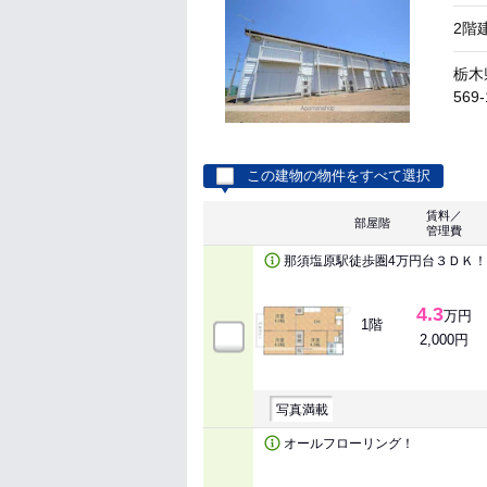
2階
栃木
569-
この建物の物件をすべて選択
賃料／
部屋階
管理費
那須塩原駅徒歩圏4万円台３ＤＫ！
4.3
万円
1階
2,000円
写真満載
オールフローリング！