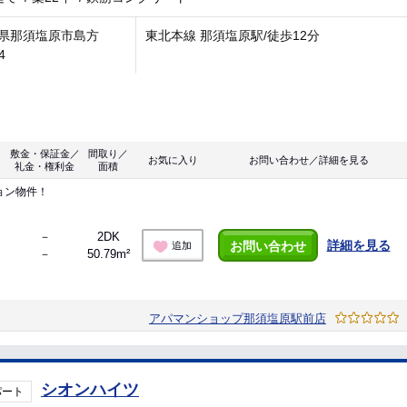
県那須塩原市島方
東北本線 那須塩原駅/徒歩12分
4
敷金・保証金／
間取り／
お気に入り
お問い合わせ／詳細を見る
礼金・権利金
面積
ョン物件！
－
2DK
詳細を見る
お問い合わせ
追加
－
50.79m²
アパマンショップ那須塩原駅前店
シオンハイツ
パート