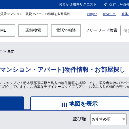
おまかせ物件リクエスト
保存した条
。賃貸マンション・賃貸アパートの情報を多数掲載。
English
簡体中文
繁体
OME
店舗検索
電話で相談
フリーワード検索
市
島方
貸マンション・アパート]物件情報・お部屋探し
ンショップで！栃木県那須塩原市島方の物件情報を掲載中です。単身者向けのアパ
ご紹介しています。お洒落なデザイナーズタイプもアリ！お気に入りの物件が見つ
地図を表示
並び順