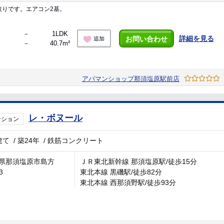
取りです。エアコン2基。
－
1LDK
詳細を見る
お問い合わせ
追加
－
40.7m²
アパマンショップ那須塩原駅前店
レ・ボヌール
ンション
建て
/
築24年
/
鉄筋コンクリート
県那須塩原市島方
ＪＲ東北新幹線 那須塩原駅/徒歩15分
3
東北本線 黒磯駅/徒歩82分
東北本線 西那須野駅/徒歩93分