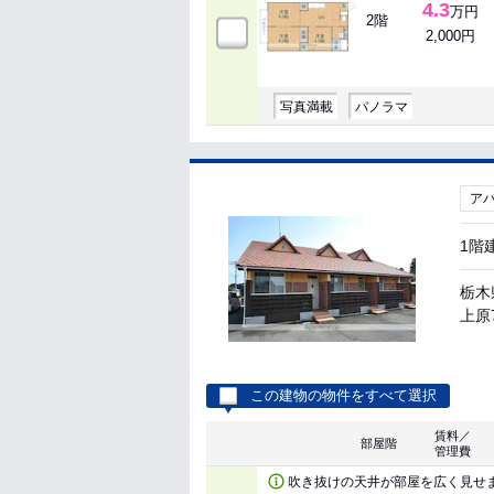
4.3
万円
2階
2,000円
写真満載
パノラマ
ア
1階
栃木
上原7
この建物の物件をすべて選択
賃料／
部屋階
管理費
吹き抜けの天井が部屋を広く見せ