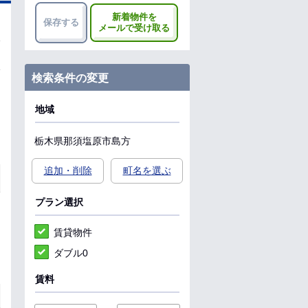
新着物件を
保存する
メールで受け取る
検索条件の変更
地域
栃木県
那須塩原市
島方
追加・削除
町名を選ぶ
プラン選択
賃貸物件
ダブル0
賃料