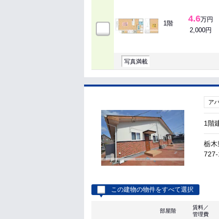
4.6
万円
1階
2,000円
写真満載
ア
1階
栃木
727-
この建物の物件をすべて選択
賃料／
部屋階
管理費