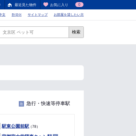
0
件
最近見た物件
お気に入り
中文
한국어
サイトマップ
お部屋を貸したい方
検索
急行・快速等停車駅
急
駅東公園前駅
（78）