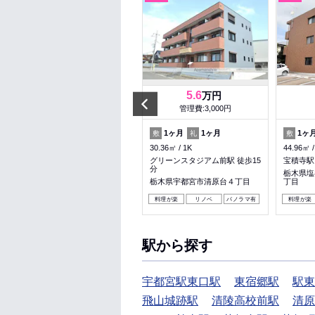
5.5
5.6
万円
万円
Prev
管理費:－
管理費:3,000円
1ヶ月
1ヶ月
1ヶ月
1ヶ月
1ヶ
敷
礼
敷
礼
敷
33.64㎡
1K
30.36㎡
1K
44.96㎡
峰駅 徒歩10分
グリーンスタジアム前駅 徒歩15
宝積寺駅
分
栃木県宇都宮市峰３丁目
栃木県塩
栃木県宇都宮市清原台４丁目
丁目
料理が楽
リノベ
パノラマ有
料理が楽
駅から探す
宇都宮駅東口駅
東宿郷駅
駅東
飛山城跡駅
清陵高校前駅
清原