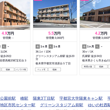
4.9
5.5
4.2
万円
万円
万円
管理費:－
管理費:3,000円
管理費:3,000
月
－
1ヶ月
1ヶ月
1ヶ月
－
礼
敷
礼
敷
礼
1LDK
36.1㎡
1DK
30㎡
1K
 徒歩26分
グリーンスタジアム前駅 徒歩20
氏家駅 徒歩34分
分
谷郡高根沢町宝石台３
栃木県さくら市きぬの
栃木県宇都宮市清原台５丁目
料理が楽
収納
収納
パノラマ有
ペット可
収納
公園前駅
峰駅
陽東3丁目駅
宇都宮大学陽東キャン駅
地区市民センター駅
グリーンスタジアム前駅
ゆいの杜西