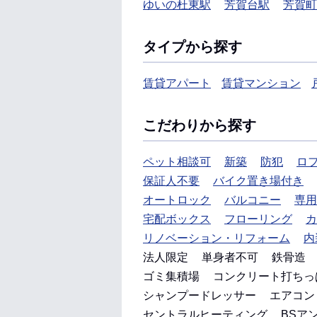
ゆいの杜東駅
芳賀台駅
芳賀町
タイプから探す
賃貸アパート
賃貸マンション
こだわりから探す
ペット相談可
新築
防犯
ロ
保証人不要
バイク置き場付き
オートロック
バルコニー
専用
宅配ボックス
フローリング
カ
リノベーション・リフォーム
内
法人限定
単身者不可
鉄骨造
ゴミ集積場
コンクリート打ちっ
シャンプードレッサー
エアコン
セントラルヒーティング
BSア