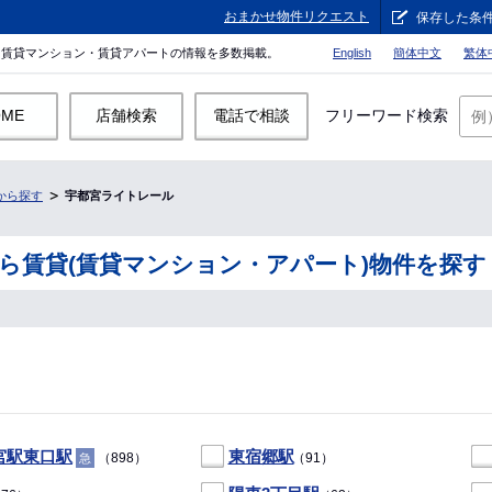
おまかせ物件リクエスト
保存した条
。賃貸マンション・賃貸アパートの情報を多数掲載。
English
簡体中文
繁体
OME
店舗検索
電話で相談
フリーワード検索
から探す
宇都宮ライトレール
ら賃貸(賃貸マンション・アパート)物件を探す
宮駅東口駅
東宿郷駅
（898）
（91）
急