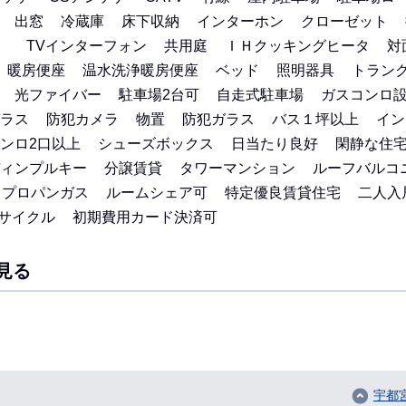
出窓
冷蔵庫
床下収納
インターホン
クローゼット
）
TVインターフォン
共用庭
ＩＨクッキングヒータ
対
暖房便座
温水洗浄暖房便座
ベッド
照明器具
トラン
光ファイバー
駐車場2台可
自走式駐車場
ガスコンロ
ラス
防犯カメラ
物置
防犯ガラス
バス１坪以上
イン
ンロ2口以上
シューズボックス
日当たり良好
閑静な住
ィンプルキー
分譲賃貸
タワーマンション
ルーフバルコ
プロパンガス
ルームシェア可
特定優良賃貸住宅
二人入
サイクル
初期費用カード決済可
見る
宇都