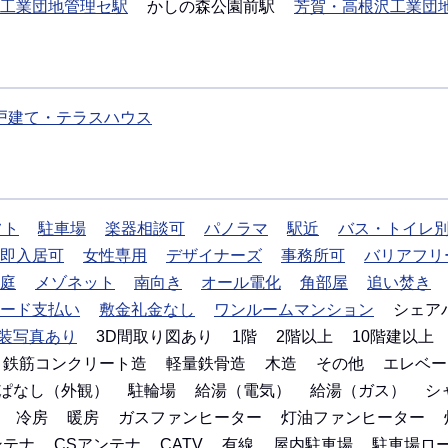
工業団地管理セ駅
かしの森公園前駅
芳賀・高根沢工業団
戸建て・テラスハウス
フト
駐車場
楽器相談可
パノラマ
駅近
バス・トイレ
即入居可
女性専用
デザイナーズ
事務所可
バリアフリ
庭
メゾネット
南向き
オール電化
角部屋
追い焚き
ード支払い
敷金礼金なし
ワンルームマンション
シェア
装写真あり
3D間取り図あり
1階
2階以上
10階建以上
鉄筋コンクリート造
軽量鉄骨造
木造
その他
エレベー
ぱなし（外観）
駐輪場
給湯（電気）
給湯（ガス）
シ
冷房
暖房
ガスファンヒーター
灯油ファンヒーター
ンテナ
CSアンテナ
CATV
有線
屋内駐車場
駐車場ロ