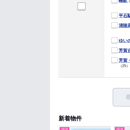
峰駅
（
平石
清陵
ゆい
芳賀
芳賀
（25）
新着物件
NEW
NEW
NEW