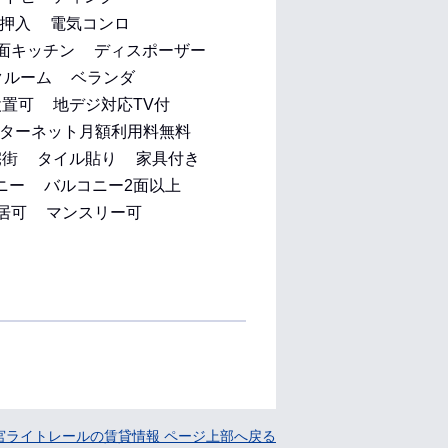
押入
電気コンロ
面キッチン
ディスポーザー
クルーム
ベランダ
設置可
地デジ対応TV付
ターネット月額利用料無料
宅街
タイル貼り
家具付き
ニー
バルコニー2面以上
居可
マンスリー可
宮ライトレールの賃貸情報 ページ上部へ戻る