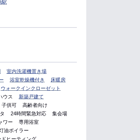
地駅
別
室内洗濯機置き場
ー
浴室乾燥機付き
床暖房
ウォークインクローゼット
ハウス
新築戸建て
子供可
高齢者向け
タ
24時間緊急対応
集会場
ャワー
専用浴室
灯油ボイラー
ードヒーティング