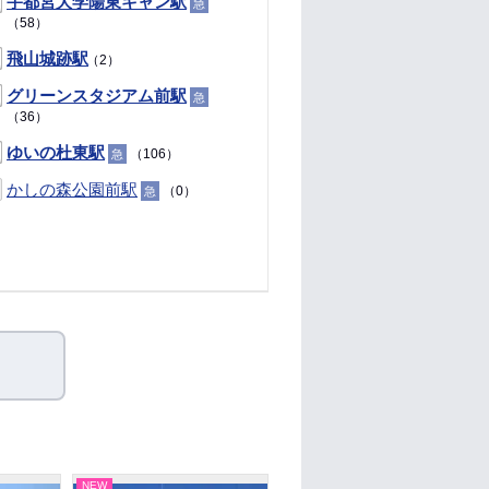
宇都宮大学陽東キャン駅
急
（58）
飛山城跡駅
（2）
グリーンスタジアム前駅
急
（36）
ゆいの杜東駅
（106）
急
かしの森公園前駅
（0）
急
NEW
NEW