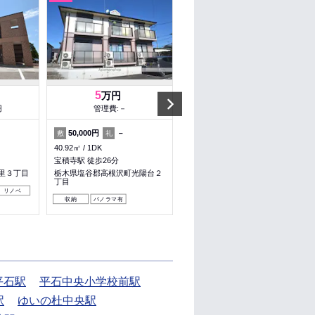
5
7
万円
万円
Next
円
管理費:－
管理費:－
50,000円
－
1ヶ月
1ヶ月
敷
礼
敷
礼
40.92㎡
1DK
32.76㎡
1LDK
宝積寺駅 徒歩26分
ゆいの杜中央駅 徒歩7分
里３丁目
栃木県塩谷郡高根沢町光陽台２
栃木県宇都宮市ゆいの杜３丁目
丁目
リノベ
収納
収納
パノラマ有
平石駅
平石中央小学校前駅
駅
ゆいの杜中央駅