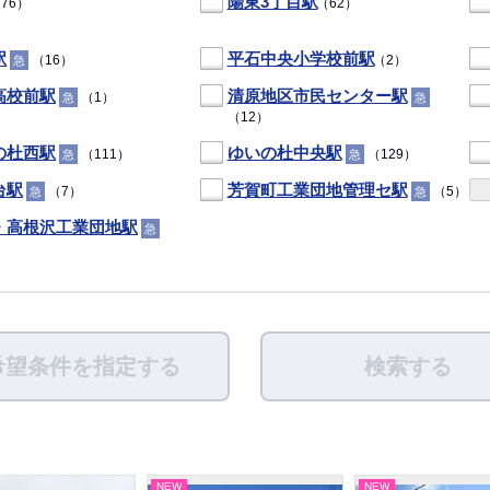
陽東3丁目駅
76）
（62）
駅
平石中央小学校前駅
（16）
（2）
急
高校前駅
清原地区市民センター駅
（1）
急
急
（12）
の杜西駅
ゆいの杜中央駅
（111）
（129）
急
急
台駅
芳賀町工業団地管理セ駅
（7）
（5）
急
急
・高根沢工業団地駅
急
希望条件を指定する
検索する
NEW
NEW