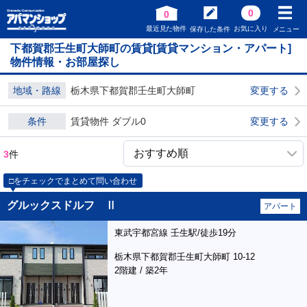
0
0
最近見た物件
お気に入り
保存した条件
メニュー
下都賀郡壬生町大師町の賃貸[賃貸マンション・アパート]
物件情報・お部屋探し
地域・路線
栃木県下都賀郡壬生町大師町
変更する
条件
賃貸物件 ダブル0
変更する
3
件
□をチェックでまとめて問い合わせ
グルックスドルフ Ⅱ
アパート
東武宇都宮線 壬生駅/徒歩19分
栃木県下都賀郡壬生町大師町 10-12
2階建 / 築2年