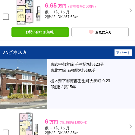
6.65
万円
（管理費等2,300円）
敷 － / 礼 1ヶ月
2階 / 2LDK / 57.63㎡
お問い合わせ(無料)
お気に入り
ハピネスＡ
アパート
東武宇都宮線 壬生駅/徒歩23分
東北本線 石橋駅/徒歩80分
栃木県下都賀郡壬生町大師町 9-23
2階建 / 築15年
6
万円
（管理費等1,800円）
敷 － / 礼 1ヶ月
2階 / 2LDK / 58.86㎡