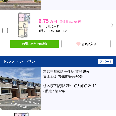
6.75
万円
（管理費等3,700円）
敷 － / 礼 1ヶ月
1階 / 1LDK / 50.01㎡
お問い合わせ(無料)
お気に入り
ドルフ・レーベン Ⅲ
アパート
東武宇都宮線 壬生駅/徒歩19分
東北本線 石橋駅/徒歩80分
栃木県下都賀郡壬生町大師町 24-12
2階建 / 築12年