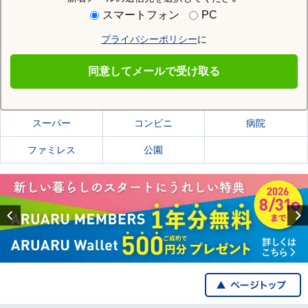
住む街研究所で下都賀郡壬生町の情報を見る
スマートフォン
PC
プライバシーポリシー
に
下都賀郡壬生町
同意してメールで受け取る
下都賀郡壬生町の施設一覧
スーパー
コンビニ
病院
ファミレス
公園
Previous