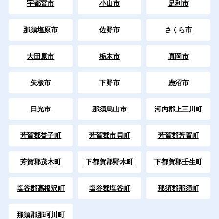
宇都宮市
小山市
足利市
那須塩原市
佐野市
さくら市
大田原市
栃木市
真岡市
矢板市
下野市
鹿沼市
日光市
那須烏山市
河内郡上三川町
芳賀郡益子町
芳賀郡市貝町
芳賀郡芳賀町
芳賀郡茂木町
下都賀郡野木町
下都賀郡壬生町
塩谷郡高根沢町
塩谷郡塩谷町
那須郡那須町
那須郡那珂川町