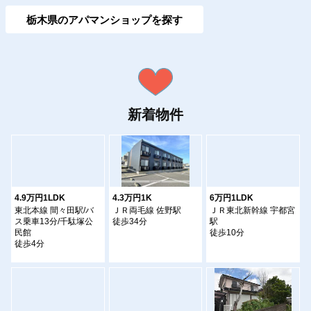
栃木県のアパマンショップを探す
新着物件
4.9万円1LDK
4.3万円1K
6万円1LDK
東北本線 間々田駅/バ
ＪＲ両毛線 佐野駅
ＪＲ東北新幹線 宇都宮
ス乗車13分/千駄塚公
徒歩34分
駅
民館
徒歩10分
徒歩4分