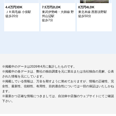
4.4万円3DK
7.5万円2LDK
8万円4LDK
ＪＲ両毛線 小俣駅
東武伊勢崎・大師線 野
東北本線 西那須野駅
徒歩20分
州山辺駅
徒歩50分
徒歩7分
※掲載中のデータは2026年4月に集計したものです。
※掲載中の各データは、弊社の独自調査を元に算出または当社独自の見解、公表
された情報を元にしています。
※掲載している情報は、万全を期すように努めておりますが、情報の正確性、完
全性、最新性、信頼性、有用性、目的適合性については一切の保証はいたしかね
ます。
※最新かつ正確な情報につきましては、自治体や店舗のウェブサイトにてご確認
下さい。