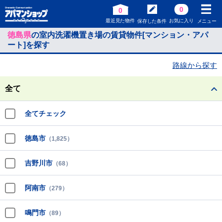
0
0
最近見た物件
お気に入り
保存した条件
メニュー
徳島県
の室内洗濯機置き場の賃貸物件[マンション・アパ
ート]を探す
路線から探す
全て
全てチェック
徳島市
（1,825）
吉野川市
（68）
阿南市
（279）
鳴門市
（89）