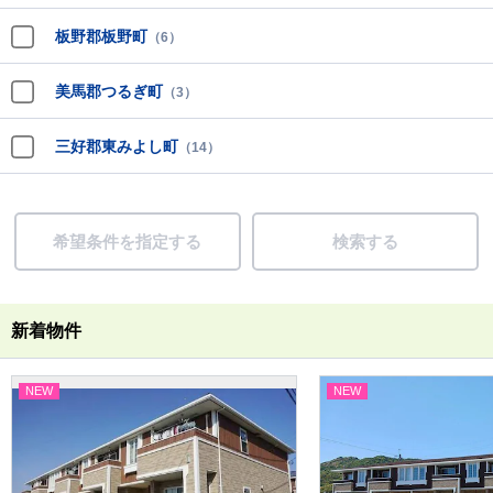
板野郡板野町
（6）
美馬郡つるぎ町
（3）
三好郡東みよし町
（14）
希望条件を指定する
検索する
新着物件
NEW
NEW