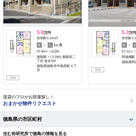
5.6
5.3
万円
万円
管理費:5,200円
管理費:5,
－
1ヶ月
－
敷
礼
敷
57.64㎡
2LDK
57.21㎡
徳島駅 バス18分 南島田二
阿波橘駅 
丁目 徒歩3分
徳島県阿
徳島県徳島市中島田町４丁
収納
目
収納
賃貸のプロがお部屋探し！
おまかせ物件リクエスト
徳島県の市区町村
住む街研究所で徳島の情報を見る