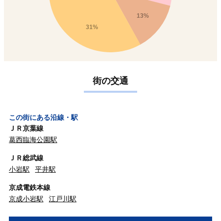
13%
31%
街の交通
この街にある沿線・駅
ＪＲ京葉線
葛西臨海公園駅
ＪＲ総武線
小岩駅
平井駅
京成電鉄本線
京成小岩駅
江戸川駅