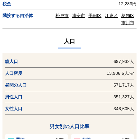
税金
12,286円
隣接する自治体
松戸市
浦安市
墨田区
江東区
葛飾区
市川市
人口
総人口
697,932人
人口密度
13,986.6人/㎢
昼間の人口
571,717人
男性人口
351,327人
女性人口
346,605人
男女別の人口比率