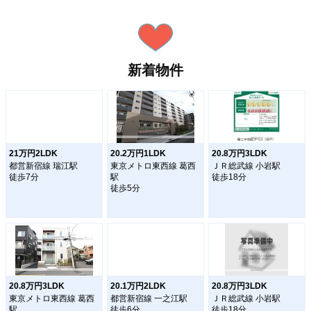
新着物件
21万円2LDK
20.2万円1LDK
20.8万円3LDK
都営新宿線 瑞江駅
東京メトロ東西線 葛西
ＪＲ総武線 小岩駅
徒歩7分
駅
徒歩18分
徒歩5分
20.8万円3LDK
20.1万円2LDK
20.8万円3LDK
東京メトロ東西線 葛西
都営新宿線 一之江駅
ＪＲ総武線 小岩駅
駅
徒歩6分
徒歩18分