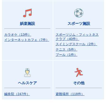
娯楽施設
スポーツ施設
カラオケ
（
13
件）
スポーツジム・フィットネス
クラブ
（
40
件）
インターネットカフェ
（
7
件）
スイミングスクール
（
2
件）
テニス
（
5
件）
プール
（
1
件）
ヘルスケア
その他
鍼灸院
（
247
件）
避難場所
（
118
件）