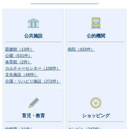
公共施設
公的機関
図書館
（
13
件）
病院
（
433
件）
公園
（
531
件）
体育館
（
2
件）
カルチャーセンター
（
108
件）
文化施設
（
48
件）
介護・リハビリ施設
（
272
件）
育児・教育
ショッピング
幼稚園
（
41
件）
コンビニ
（
242
件）