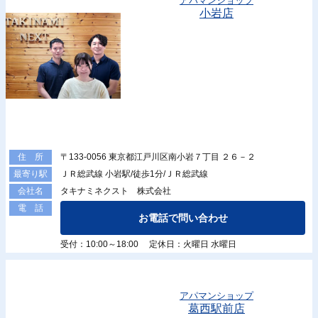
アパマンショップ
小岩店
〒133-0056 東京都江戸川区南小岩７丁目 ２６－２
住 所
ＪＲ総武線 小岩駅/徒歩1分/ＪＲ総武線
最寄り駅
タキナミネクスト 株式会社
会社名
電 話
お電話で問い合わせ
受付：10:00～18:00 定休日：火曜日 水曜日
アパマンショップ
葛西駅前店