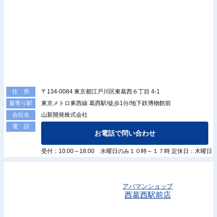
〒134-0084 東京都江戸川区東葛西６丁目 4-1
住 所
東京メトロ東西線 葛西駅/徒歩1分/地下鉄博物館前
最寄り駅
山新開発株式会社
会社名
電 話
お電話で問い合わせ
受付：10:00～18:00 水曜日のみ１０時～１７時 定休日：木曜日
アパマンショップ
西葛西駅前店