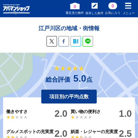
0
0
最近見た物件
お気に入り
保存した条件
メニュー
江戸川区の地域・街情報
★★★★★
★★★★★
5.0
総合評価
点
項目別の平均点数
2.0
1.0
働きやすさ
買い物の便利さ
★★★★★
★★★★★
★★★★★
★★★★★
2.0
2.5
グルメスポットの充実度
娯楽・レジャーの充実度
★★★★★
★★★★★
★★★★★
★★★★★