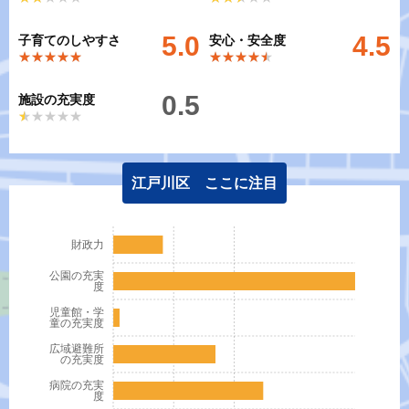
5.0
4.5
子育てのしやすさ
安心・安全度
★★★★★
★★★★★
★★★★★
★★★★★
0.5
施設の充実度
★★★★★
★★★★★
江戸川区 ここに注目
財政力
公園の充実
度
児童館・学
童の充実度
広域避難所
の充実度
病院の充実
度