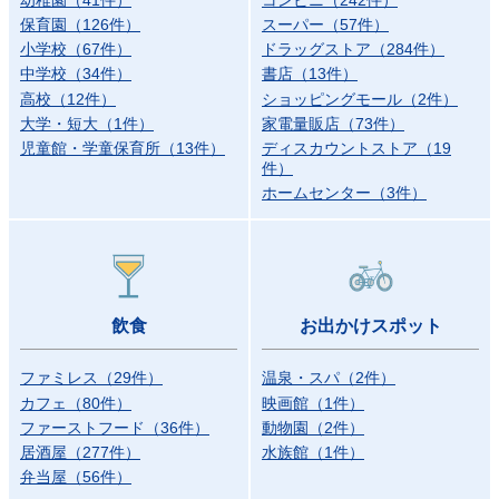
保育園
（
126
件）
スーパー
（
57
件）
小学校
（
67
件）
ドラッグストア
（
284
件）
中学校
（
34
件）
書店
（
13
件）
高校
（
12
件）
ショッピングモール
（
2
件）
大学・短大
（
1
件）
家電量販店
（
73
件）
児童館・学童保育所
（
13
件）
ディスカウントストア
（
19
件）
ホームセンター
（
3
件）
飲食
お出かけスポット
ファミレス
（
29
件）
温泉・スパ
（
2
件）
カフェ
（
80
件）
映画館
（
1
件）
ファーストフード
（
36
件）
動物園
（
2
件）
居酒屋
（
277
件）
水族館
（
1
件）
弁当屋
（
56
件）