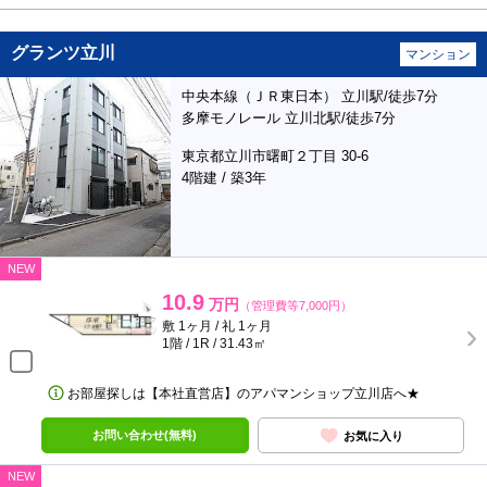
グランツ立川
マンション
中央本線（ＪＲ東日本） 立川駅/徒歩7分
多摩モノレール 立川北駅/徒歩7分
東京都立川市曙町２丁目 30-6
4階建 / 築3年
NEW
10.9
万円
（管理費等7,000円）
敷 1ヶ月 / 礼 1ヶ月
1階 / 1R / 31.43㎡
お部屋探しは【本社直営店】のアパマンショップ立川店へ★
お問い合わせ(無料)
お気に入り
NEW