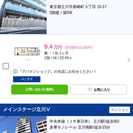
東京都立川市柴崎町３丁目 15-17
5階建 / 築5年
9.4
万円
（管理費等10,000円）
敷 － / 礼 1ヶ月
1階 / 1K / 25.45㎡
『アパマンショップ』の当店にお任せください！
パノラマ
お問い合わせ(無料)
お気に入り
メインステージ立川Ⅴ
マンション
中央本線（ＪＲ東日本） 立川駅/徒歩9分
多摩モノレール 立川南駅/徒歩10分