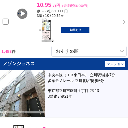
10.95
万円
（管理費等6,000円）
敷 － / 礼 330,000円
3階 / 1K / 29.75㎡
動画あり
1,483
件
メゾンジュネス
マンション
中央本線（ＪＲ東日本） 立川駅/徒歩7分
多摩モノレール 立川北駅/徒歩6分
東京都立川市曙町１丁目 23-13
3階建 / 築21年