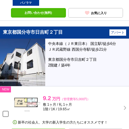
パノラマ
お問い合わせ(無料)
お気に入り
東京都国分寺市日吉町２丁目
アパート
中央本線（ＪＲ東日本） 国立駅/徒歩6分
ＪＲ武蔵野線 西国分寺駅/徒歩21分
東京都国分寺市日吉町２丁目
2階建 / 築4年
NEW
9.2
万円
（管理費等5,000円）
敷 1ヶ月 / 礼 1ヶ月
1階 / 1K / 19.65㎡
新卒の社会人、大学の新入学生の方たちにオススメです！