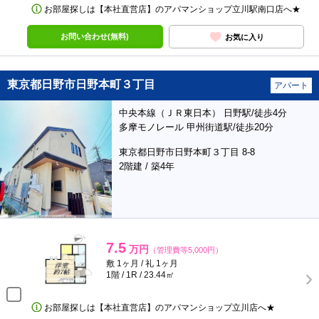
お部屋探しは【本社直営店】のアパマンショップ立川駅南口店へ★
お問い合わせ(無料)
お気に入り
東京都日野市日野本町３丁目
アパート
中央本線（ＪＲ東日本） 日野駅/徒歩4分
多摩モノレール 甲州街道駅/徒歩20分
東京都日野市日野本町３丁目 8-8
2階建 / 築4年
7.5
万円
（管理費等5,000円）
敷 1ヶ月 / 礼 1ヶ月
1階 / 1R / 23.44㎡
お部屋探しは【本社直営店】のアパマンショップ立川店へ★