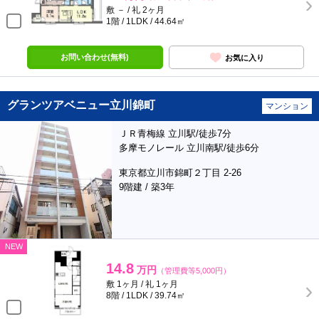
敷 － / 礼 2ヶ月
1階 / 1LDK / 44.64㎡
お問い合わせ(無料)
お気に入り
グランツアベニュー立川錦町
マンション
ＪＲ青梅線 立川駅/徒歩7分
多摩モノレール 立川南駅/徒歩6分
東京都立川市錦町２丁目 2-26
9階建 / 築3年
NEW
14.8
万円
（管理費等5,000円）
敷 1ヶ月 / 礼 1ヶ月
8階 / 1LDK / 39.74㎡