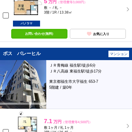
5
万円
（管理費等3,000円）
敷 － / 礼 －
3階 / 1R / 13.38㎡
パノラマ
お問い合わせ(無料)
お気に入り
ボス バレーヒル
マンション
ＪＲ青梅線 福生駅/徒歩6分
ＪＲ八高線 東福生駅/徒歩17分
東京都福生市大字福生 653-7
5階建 / 築0年
7.1
万円
（管理費等4,500円）
敷 1ヶ月 / 礼 1ヶ月