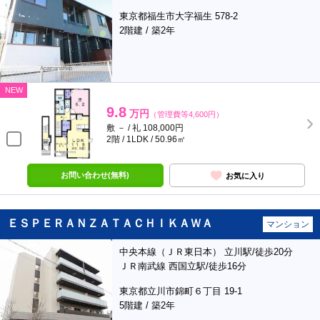
東京都福生市大字福生 578-2
2階建 / 築2年
NEW
9.8
万円
（管理費等4,600円）
敷 － / 礼 108,000円
2階 / 1LDK / 50.96㎡
お問い合わせ(無料)
お気に入り
ＥＳＰＥＲＡＮＺＡＴＡＣＨＩＫＡＷＡ
マンション
中央本線（ＪＲ東日本） 立川駅/徒歩20分
ＪＲ南武線 西国立駅/徒歩16分
東京都立川市錦町６丁目 19-1
5階建 / 築2年