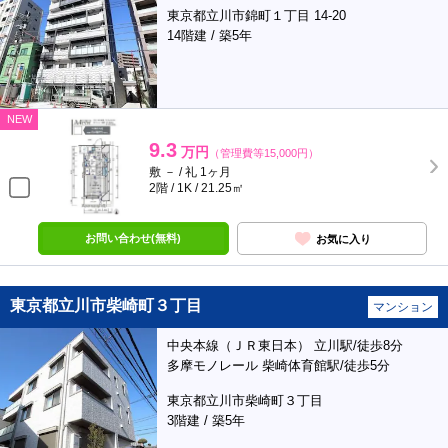
東京都立川市錦町１丁目 14-20
14階建 / 築5年
NEW
9.3
万円
（管理費等15,000円）
敷 － / 礼 1ヶ月
2階 / 1K / 21.25㎡
お問い合わせ(無料)
お気に入り
東京都立川市柴崎町３丁目
マンション
中央本線（ＪＲ東日本） 立川駅/徒歩8分
多摩モノレール 柴崎体育館駅/徒歩5分
東京都立川市柴崎町３丁目
3階建 / 築5年