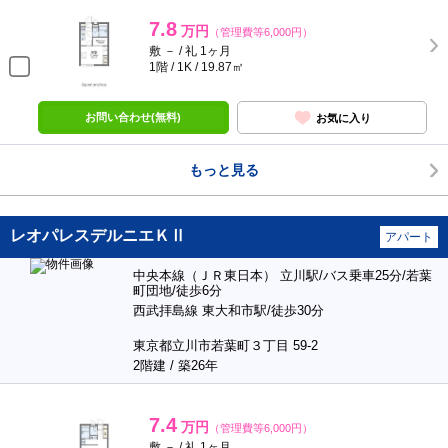
7.8
万円
（管理費等6,000円）
敷 － / 礼 1ヶ月
1階 / 1K / 19.87㎡
お問い合わせ(無料)
お気に入り
もっと見る
レオパレスデルニエＫⅡ
アパート
中央本線（ＪＲ東日本） 立川駅/バス乗車25分/若葉
町団地/徒歩6分
西武拝島線 東大和市駅/徒歩30分
東京都立川市若葉町３丁目 59-2
2階建 / 築26年
7.4
万円
（管理費等6,000円）
敷 － / 礼 1ヶ月