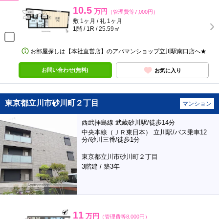
10.5
万円
（管理費等7,000円）
敷 1ヶ月 / 礼 1ヶ月
1階 / 1R / 25.59㎡
お部屋探しは【本社直営店】のアパマンショップ立川駅南口店へ★
お問い合わせ(無料)
お気に入り
東京都立川市砂川町２丁目
マンション
西武拝島線 武蔵砂川駅/徒歩14分
中央本線（ＪＲ東日本） 立川駅/バス乗車12
分/砂川三番/徒歩1分
東京都立川市砂川町２丁目
3階建 / 築3年
11
万円
（管理費等8,000円）