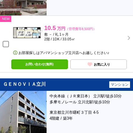
NEW
10.5
万円
（管理費等8,500円）
敷 － / 礼 1ヶ月
2階 / 1DK / 33.05㎡
お部屋探しはアパマンショップ立川店へお越しください♪
お問い合わせ(無料)
お気に入り
ＧＥＮＯＶＩＡ立川
マンション
中央本線（ＪＲ東日本） 立川駅/徒歩10分
多摩モノレール 立川北駅/徒歩10分
東京都立川市曙町３丁目 4-5
4階建 / 築3年