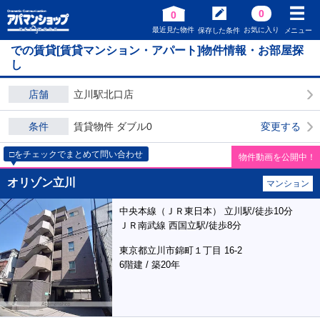
0
0
最近見た物件
お気に入り
保存した条件
メニュー
での賃貸[賃貸マンション・アパート]物件情報・お部屋探
し
店舗
立川駅北口店
条件
賃貸物件 ダブル0
変更する
□をチェックでまとめて問い合わせ
物件動画を公開中！
オリゾン立川
マンション
中央本線（ＪＲ東日本） 立川駅/徒歩10分
ＪＲ南武線 西国立駅/徒歩8分
東京都立川市錦町１丁目 16-2
6階建 / 築20年