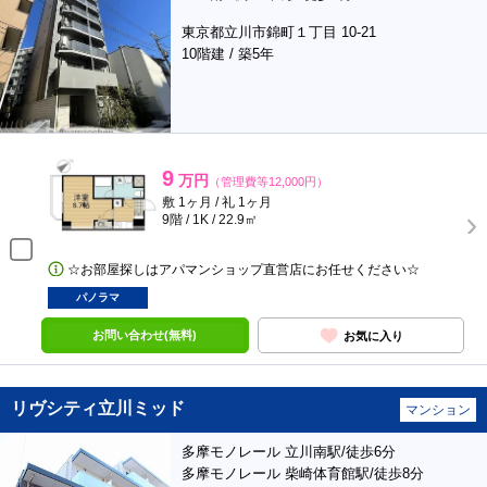
東京都立川市錦町１丁目 10-21
10階建 / 築5年
9
万円
（管理費等12,000円）
敷 1ヶ月 / 礼 1ヶ月
9階 / 1K / 22.9㎡
☆お部屋探しはアパマンショップ直営店にお任せください☆
パノラマ
お問い合わせ(無料)
お気に入り
リヴシティ立川ミッド
マンション
多摩モノレール 立川南駅/徒歩6分
多摩モノレール 柴崎体育館駅/徒歩8分