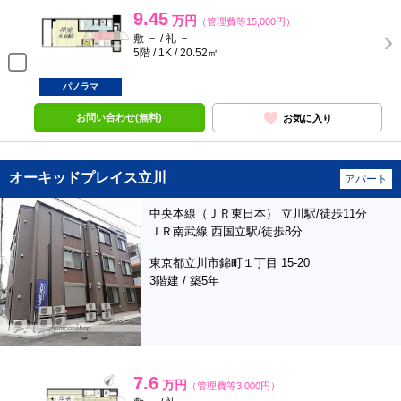
9.45
万円
（管理費等15,000円）
敷 － / 礼 －
5階 / 1K / 20.52㎡
パノラマ
お問い合わせ(無料)
お気に入り
オーキッドプレイス立川
アパート
中央本線（ＪＲ東日本） 立川駅/徒歩11分
ＪＲ南武線 西国立駅/徒歩8分
東京都立川市錦町１丁目 15-20
3階建 / 築5年
7.6
万円
（管理費等3,000円）