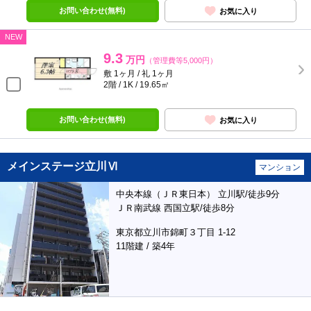
お問い合わせ(無料)
お気に入り
NEW
9.3
万円
（管理費等5,000円）
敷 1ヶ月 / 礼 1ヶ月
2階 / 1K / 19.65㎡
お問い合わせ(無料)
お気に入り
メインステージ立川Ⅵ
マンション
中央本線（ＪＲ東日本） 立川駅/徒歩9分
ＪＲ南武線 西国立駅/徒歩8分
東京都立川市錦町３丁目 1-12
11階建 / 築4年