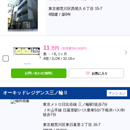
東京都荒川区西尾久６丁目 15-7
4階建 / 築9年
11
万円
（管理費等6,000円）
敷 － / 礼 1ヶ月
4階 / 1LDK / 32.18㎡
お問い合わせ(無料)
お気に入り
オーキッドレジデンス三ノ輪Ⅱ
マンション
東京メトロ日比谷線 三ノ輪駅/徒歩7分
ＪＲ山手線 日暮里駅/バス乗車5分/下根岸バス停/
徒歩7分
東京都荒川区東日暮里２丁目 16-7