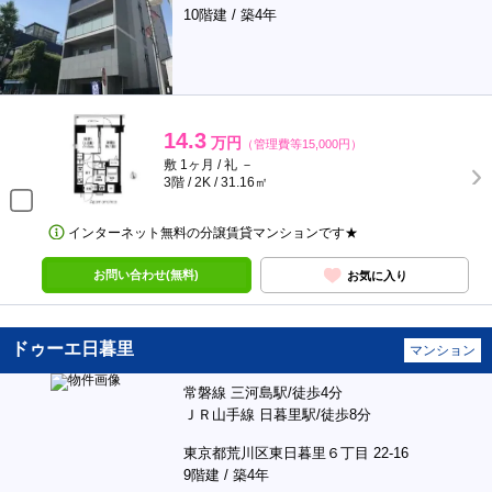
10階建 / 築4年
14.3
万円
（管理費等15,000円）
敷 1ヶ月 / 礼 －
3階 / 2K / 31.16㎡
インターネット無料の分譲賃貸マンションです★
お問い合わせ(無料)
お気に入り
ドゥーエ日暮里
マンション
常磐線 三河島駅/徒歩4分
ＪＲ山手線 日暮里駅/徒歩8分
東京都荒川区東日暮里６丁目 22-16
9階建 / 築4年