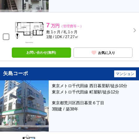
7
万円
（管理費等－）
敷 1ヶ月 / 礼 1ヶ月
1階 / 1DK / 27.27㎡
お問い合わせ(無料)
お気に入り
矢島コーポ
マンション
東京メトロ千代田線 西日暮里駅/徒歩10分
東京メトロ千代田線 町屋駅/徒歩12分
東京都荒川区西日暮里６丁目
3階建 / 築38年