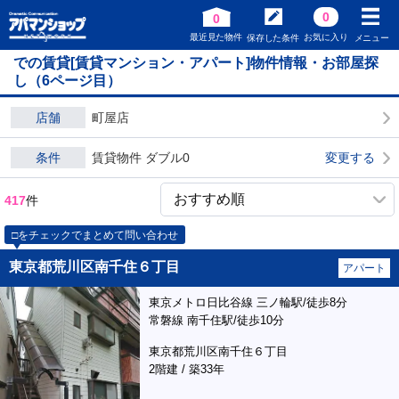
0
0
最近見た物件
お気に入り
保存した条件
メニュー
での賃貸[賃貸マンション・アパート]物件情報・お部屋探
し（6ページ目）
店舗
町屋店
条件
賃貸物件 ダブル0
変更する
417
件
□をチェックでまとめて問い合わせ
東京都荒川区南千住６丁目
アパート
東京メトロ日比谷線 三ノ輪駅/徒歩8分
常磐線 南千住駅/徒歩10分
東京都荒川区南千住６丁目
2階建 / 築33年