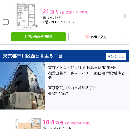
21
万円
（管理費等15,000円）
敷 1ヶ月 / 礼 －
7階 / 2LDK / 50.38㎡
お問い合わせ(無料)
お気に入り
東京都荒川区西日暮里５丁目
マンション
東京メトロ千代田線 西日暮里駅/徒歩2分
都営日暮里・舎人ライナー 西日暮里駅/徒歩2
分
東京都荒川区西日暮里５丁目
4階建 / 築7年
10.4
万円
（管理費等4,000円）
敷 1ヶ月 / 礼 1ヶ月