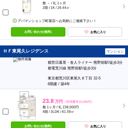
敷 － / 礼 1ヶ月
2階 / 1K / 26.44㎡
アパマンショップ町屋店へお気軽にご連絡下さい！
お問い合わせ(無料)
お気に入り
ＨＦ東尾久レジデンス
マンション
都営日暮里・舎人ライナー 熊野前駅/徒歩3分
都電荒川線 熊野前駅/徒歩3分
東京都荒川区東尾久８丁目 32-5
6階建 / 築4年
23.8
万円
（管理費等10,000円）
敷 1ヶ月 / 礼 238,000円
4階 / 3LDK / 61.59㎡
お問い合わせ(無料)
お気に入り