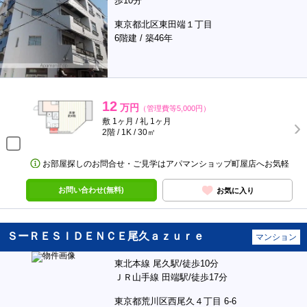
歩10分
東京都北区東田端１丁目
6階建 / 築46年
12
万円
（管理費等5,000円）
敷 1ヶ月 / 礼 1ヶ月
2階 / 1K / 30㎡
お部屋探しのお問合せ・ご見学はアパマンショップ町屋店へお気軽
お問い合わせ(無料)
お気に入り
ＳーＲＥＳＩＤＥＮＣＥ尾久ａｚｕｒｅ
マンション
東北本線 尾久駅/徒歩10分
ＪＲ山手線 田端駅/徒歩17分
東京都荒川区西尾久４丁目 6-6