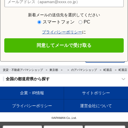
店舗検索
新着メールの送信先を選択してください
スマートフォン
PC
Previous
プライバシーポリシー
に
同意してメールで受け取る
賃貸・不動産アパマンショップ
東京都
のアパマンショップ
町屋店
町屋店
全国の都道府県から探す
企業・IR情報
サイトポリシー
プライバシーポリシー
運営会社について
©APAMAN Co.,Ltd.