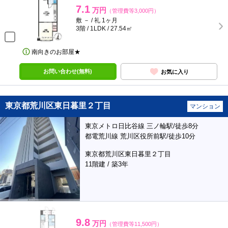
7.1
万円
（管理費等3,000円）
敷 － / 礼 1ヶ月
3階 / 1LDK / 27.54㎡
南向きのお部屋★
お問い合わせ(無料)
お気に入り
東京都荒川区東日暮里２丁目
マンション
東京メトロ日比谷線 三ノ輪駅/徒歩8分
都電荒川線 荒川区役所前駅/徒歩10分
東京都荒川区東日暮里２丁目
11階建 / 築3年
9.8
万円
（管理費等11,500円）