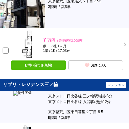
東京都荒川区東尾久６丁目 27-6
3階建 / 築6年
7
万円
（管理費等3,000円）
敷 － / 礼 1ヶ月
1階 / 1K / 17.03㎡
お問い合わせ(無料)
お気に入り
リブリ・レジデンス三ノ輪
マンション
東京メトロ日比谷線 三ノ輪駅/徒歩6分
東京メトロ日比谷線 入谷駅/徒歩12分
東京都荒川区東日暮里２丁目 8-5
9階建 / 築6年