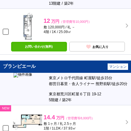
13階建 / 築2年
12
万円
（管理費等10,000円）
敷 120,000円 / 礼 －
4階 / 1K / 25.09㎡
お問い合わせ(無料)
お気に入り
ブランピエール
マンション
東京メトロ千代田線 町屋駅/徒歩15分
都営日暮里・舎人ライナー 熊野前駅/徒歩20分
東京都荒川区町屋６丁目 19-12
5階建 / 築2年
NEW
14.4
万円
（管理費等8,000円）
敷 1ヶ月 / 礼 2.5ヶ月
1階 / 1LDK / 37.93㎡