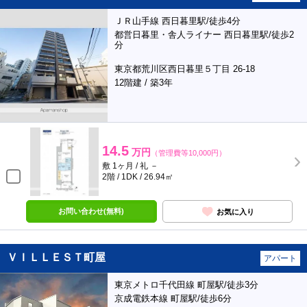
ＪＲ山手線 西日暮里駅/徒歩4分
都営日暮里・舎人ライナー 西日暮里駅/徒歩2
分
東京都荒川区西日暮里５丁目 26-18
12階建 / 築3年
14.5
万円
（管理費等10,000円）
敷 1ヶ月 / 礼 －
2階 / 1DK / 26.94㎡
お問い合わせ(無料)
お気に入り
ＶＩＬＬＥＳＴ町屋
アパート
東京メトロ千代田線 町屋駅/徒歩3分
京成電鉄本線 町屋駅/徒歩6分