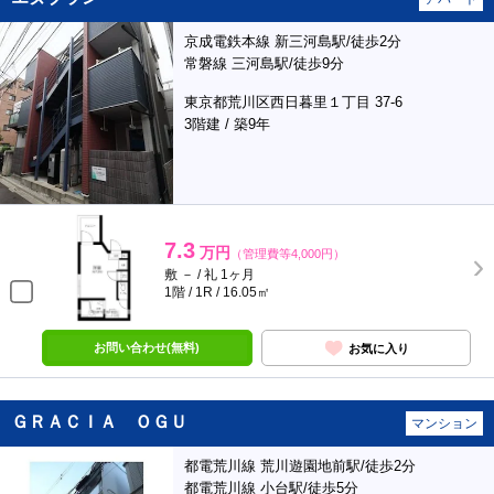
京成電鉄本線 新三河島駅/徒歩2分
常磐線 三河島駅/徒歩9分
東京都荒川区西日暮里１丁目 37-6
3階建 / 築9年
7.3
万円
（管理費等4,000円）
敷 － / 礼 1ヶ月
1階 / 1R / 16.05㎡
お問い合わせ(無料)
お気に入り
ＧＲＡＣＩＡ ＯＧＵ
マンション
都電荒川線 荒川遊園地前駅/徒歩2分
都電荒川線 小台駅/徒歩5分