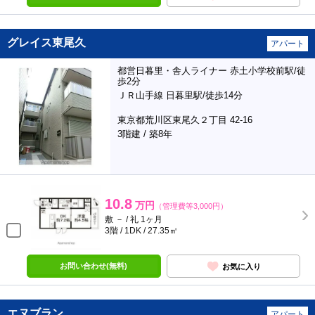
グレイス東尾久
アパート
都営日暮里・舎人ライナー 赤土小学校前駅/徒
歩2分
ＪＲ山手線 日暮里駅/徒歩14分
東京都荒川区東尾久２丁目 42-16
3階建 / 築8年
10.8
万円
（管理費等3,000円）
敷 － / 礼 1ヶ月
3階 / 1DK / 27.35㎡
お問い合わせ(無料)
お気に入り
エヌブラン
アパート