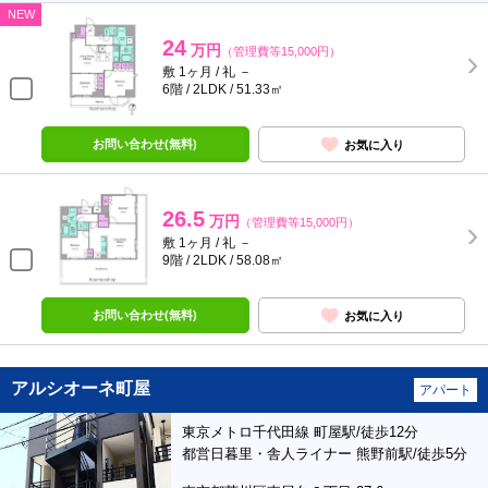
NEW
24
万円
（管理費等15,000円）
敷 1ヶ月 / 礼 －
6階 / 2LDK / 51.33㎡
お問い合わせ(無料)
お気に入り
26.5
万円
（管理費等15,000円）
敷 1ヶ月 / 礼 －
9階 / 2LDK / 58.08㎡
お問い合わせ(無料)
お気に入り
アルシオーネ町屋
アパート
東京メトロ千代田線 町屋駅/徒歩12分
都営日暮里・舎人ライナー 熊野前駅/徒歩5分