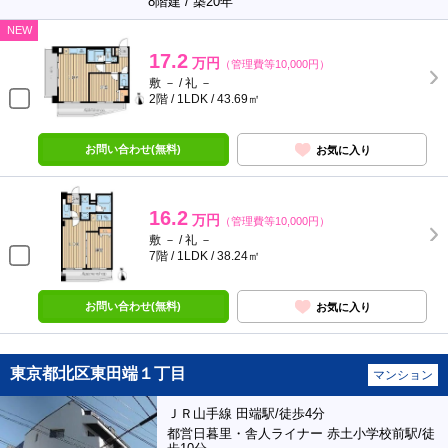
8階建 / 築20年
NEW
17.2
万円
（管理費等10,000円）
敷 － / 礼 －
2階 / 1LDK / 43.69㎡
お問い合わせ(無料)
お気に入り
16.2
万円
（管理費等10,000円）
敷 － / 礼 －
7階 / 1LDK / 38.24㎡
お問い合わせ(無料)
お気に入り
東京都北区東田端１丁目
マンション
ＪＲ山手線 田端駅/徒歩4分
都営日暮里・舎人ライナー 赤土小学校前駅/徒