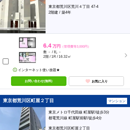
東京都荒川区荒川４丁目 47-4
2階建 / 築4年
6.4
万円
（管理費等3,000円）
敷 － / 礼 －
2階 / 1R / 16.32㎡
インターネット使い放題★
お問い合わせ(無料)
お気に入り
東京都荒川区町屋２丁目
マンション
東京メトロ千代田線 町屋駅/徒歩3分
都電荒川線 町屋駅前駅/徒歩4分
東京都荒川区町屋２丁目