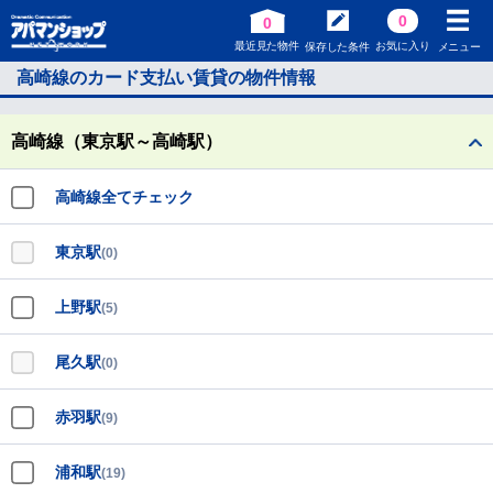
0
0
最近見た物件
お気に入り
保存した条件
メニュー
高崎線のカード支払い賃貸の物件情報
高崎線（東京駅～高崎駅）
高崎線全てチェック
東京駅
(0)
上野駅
(5)
尾久駅
(0)
赤羽駅
(9)
浦和駅
(19)