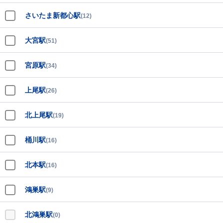
さいたま新都心駅
(12)
大宮駅
(51)
宮原駅
(34)
上尾駅
(26)
北上尾駅
(19)
桶川駅
(16)
北本駅
(16)
鴻巣駅
(9)
北鴻巣駅
(0)