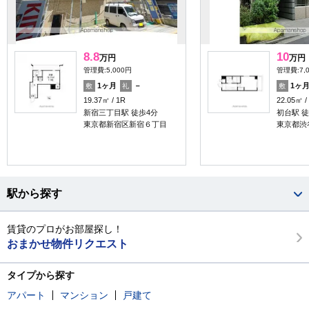
8.8
10
万円
万円
管理費:5,000円
管理費:7,
1ヶ月
－
1ヶ
敷
礼
敷
19.37㎡
1R
22.05㎡
新宿三丁目駅 徒歩4分
初台駅 徒
東京都新宿区新宿６丁目
東京都渋
駅から探す
賃貸のプロがお部屋探し！
おまかせ物件リクエスト
タイプから探す
アパート
マンション
戸建て