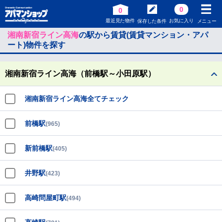
0
0
最近見た物件
お気に入り
保存した条件
メニュー
湘南新宿ライン高海
の駅から賃貸(賃貸マンション・アパ
ート)物件を探す
湘南新宿ライン高海（前橋駅～小田原駅）
湘南新宿ライン高海全てチェック
前橋駅
(965)
新前橋駅
(405)
井野駅
(423)
高崎問屋町駅
(494)