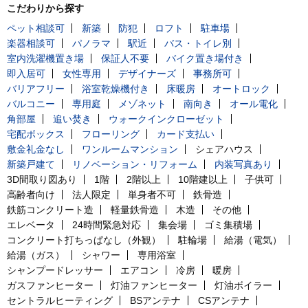
こだわりから探す
ペット相談可
新築
防犯
ロフト
駐車場
楽器相談可
パノラマ
駅近
バス・トイレ別
室内洗濯機置き場
保証人不要
バイク置き場付き
即入居可
女性専用
デザイナーズ
事務所可
バリアフリー
浴室乾燥機付き
床暖房
オートロック
バルコニー
専用庭
メゾネット
南向き
オール電化
角部屋
追い焚き
ウォークインクローゼット
宅配ボックス
フローリング
カード支払い
敷金礼金なし
ワンルームマンション
シェアハウス
新築戸建て
リノベーション・リフォーム
内装写真あり
3D間取り図あり
1階
2階以上
10階建以上
子供可
高齢者向け
法人限定
単身者不可
鉄骨造
鉄筋コンクリート造
軽量鉄骨造
木造
その他
エレベータ
24時間緊急対応
集会場
ゴミ集積場
コンクリート打ちっぱなし（外観）
駐輪場
給湯（電気）
給湯（ガス）
シャワー
専用浴室
シャンプードレッサー
エアコン
冷房
暖房
ガスファンヒーター
灯油ファンヒーター
灯油ボイラー
セントラルヒーティング
BSアンテナ
CSアンテナ