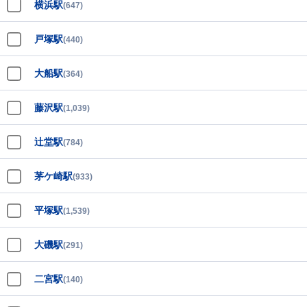
横浜駅
(647)
戸塚駅
(440)
大船駅
(364)
藤沢駅
(1,039)
辻堂駅
(784)
茅ケ崎駅
(933)
平塚駅
(1,539)
大磯駅
(291)
二宮駅
(140)