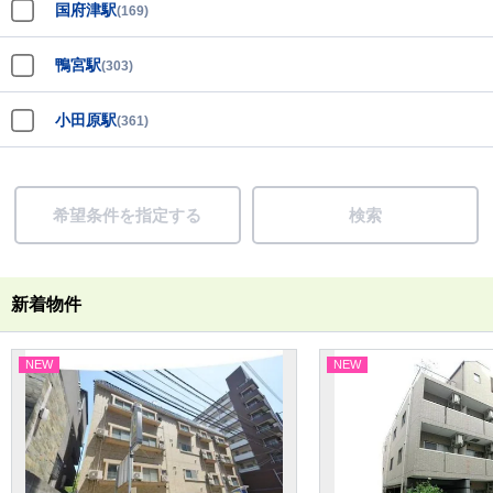
国府津駅
(169)
鴨宮駅
(303)
小田原駅
(361)
希望条件を指定する
検索
新着物件
NEW
NEW