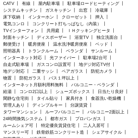
CATV
有線
屋内駐車場
駐車場ロードヒーティング
システムキッチン
ガスキッチン
出窓
冷蔵庫
床下収納
インターホン
クローゼット
押入
電気コンロ
コンクリート打ちっぱなし（内装）
TVインターフォン
共用庭
ＩＨクッキングヒータ
対面キッチン
ディスポーザー
浴室TV
独立洗面台
郵便受け
暖房便座
温水洗浄暖房便座
ベッド
照明器具
トランクルーム
ベランダ
サンルーム
インターネット対応
光ファイバー
駐車場2台可
自走式駐車場
ガスコンロ設置可
地デジ対応TV付
地デジ対応
二重サッシ
ペアガラス
防犯カメラ
物置
防犯ガラス
バス１坪以上
インターネット月額利用料無料
バルコニー・ベランダ
給湯
コンロ2口以上
シューズボックス
日当たり良好
閑静な住宅街
タイル貼り
家具付き
食器洗い乾燥機
管理人あり
ディンプルキー
分譲賃貸
タワーマンション
ルーフバルコニー
バルコニー2面以上
24時間換気システム
都市ガス
プロパンガス
ルームシェア可
特定優良賃貸住宅
二人入居可
マンスリー可
鉄骨鉄筋コンクリート造
シェアサイクル