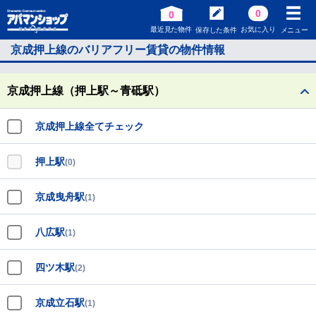
0
0
最近見た物件
お気に入り
保存した条件
メニュー
京成押上線のバリアフリー賃貸の物件情報
京成押上線（押上駅～青砥駅）
京成押上線全てチェック
押上駅
(0)
京成曳舟駅
(1)
八広駅
(1)
四ツ木駅
(2)
京成立石駅
(1)