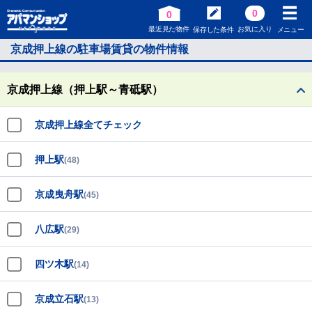
0
0
最近見た物件
お気に入り
保存した条件
メニュー
京成押上線の駐車場賃貸の物件情報
京成押上線（押上駅～青砥駅）
京成押上線全てチェック
押上駅
(48)
京成曳舟駅
(45)
八広駅
(29)
四ツ木駅
(14)
京成立石駅
(13)